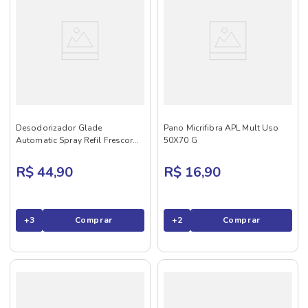
Desodorizador Glade
Pano Micrifibra APL Mult Uso
Automatic Spray Refil Frescor
50X70 G
de Águas F
R$ 44,90
R$ 16,90
+
3
Comprar
+
2
Comprar