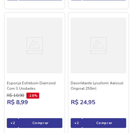
Esponja Esfrebom Diamond
Desinfetante Lysoform Aerosol
Com 3 Unidades
Original 250ml
R$
10
,
90
18%
R$ 8,99
R$ 24,95
+
2
Comprar
+
2
Comprar