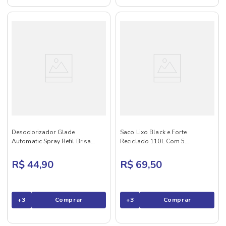
Desodorizador Glade
Saco Lixo Black e Forte
Automatic Spray Refil Brisa
Reciclado 110L Com 5
Cítrica de Verão 260ml Oferta
Unidades
Especial
R$ 44,90
R$ 69,50
+
3
Comprar
+
3
Comprar