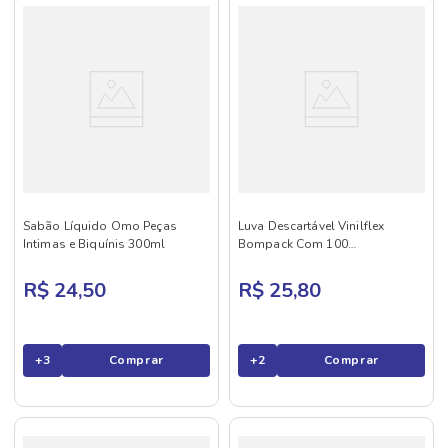
Sabão Líquido Omo Peças
Luva Descartável Vinilflex
Intimas e Biquínis 300ml
Bompack Com 100
Transparente P
R$ 24,50
R$ 25,80
+
3
Comprar
+
2
Comprar