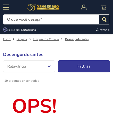
O que você deseja?
Alterar >
Retire em:
Sertãozinho
Termos mais buscados
Limpeza
Limpeza De Cozinha
Desengordurantes
1
º
leite
2
º
cafe
Desengordurantes
RNAL
CUPOM DE DESCONTO
3
º
cerveja
Filtrar
Relevância
4
º
carne
5
º
arroz
19
produtos