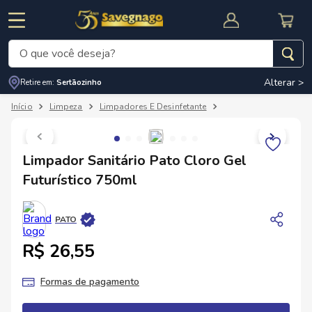
O que você deseja?
Alterar >
Retire em:
Sertãozinho
Termos mais buscados
Limpeza
Limpadores E Desinfetante
Limpeza Para Banheir
1
º
leite
2
º
cafe
RNAL
CUPOM DE DESCONTO
Limpador Sanitário Pato Cloro Gel
3
º
cerveja
Futurístico 750ml
4
º
carne
5
º
arroz
PATO
R$ 26,55
Formas de pagamento