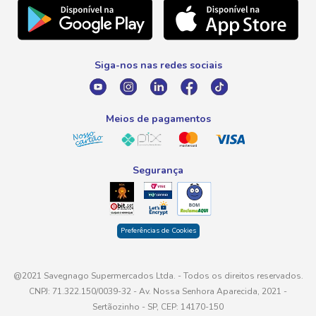
Telefone
Promoção Fim de Ano
0800 016 6680
Promoção Fornecedores
Siga-nos nas redes sociais
E-mail
atendimento@savegnago.com.br
Meios de pagamentos
Segurança
Preferências de Cookies
@2021 Savegnago Supermercados Ltda. - Todos os direitos reservados.
CNPJ: 71.322.150/0039-32 - Av. Nossa Senhora Aparecida, 2021 -
Sertãozinho - SP, CEP: 14170-150