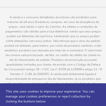
A venda e o consumo de bebidas alcoólicas são proibidos para
menores de 18 anos.Durante as compras, em caso de divergência de
preços, será válido o valor do Carrinho. As ofertas e condições de
pagamentos são válidas para a loja eletrônica, sendo que seus preços
podem ser diferentes da loja física. Lembrando que os preços podem
sofrer alterações sem aviso prévio. Vale reforçar que o valor do pedido
poderá ser alterado, para menos, por conta de produtos variáveis; e não
vendemos produtos por atacado por meio do e-commerce. O valor total
da compra será processado, de fato, no cartão de crédito do cliente no
dia do faturamento do pedido. Produtos em promoção possuem
quantidades limitadas por cliente, de acordo com o Código de Defesa
do Consumidor (artigo 39 – I CDC, Lei nº. 8.078 de 11/09/90 e artigo 12 – III
Decreto nº. 2.181 de 20/03/97). A venda está diretamente ligada à
disponibilidade de estoque no dia do faturamento, já os produtos que
serão enviados aos clientes estão sujeitos à disponibilidade de estoque
no momento da separação. Caso algum produto venha a faltar no
This site uses cookies to improve your experience. You can
pedido do cliente, este não será entregue e o valor do item não será
manage your cookies preferences or reject collection by
cobrado. As fotos dos produtos no site são ilustrativas, podendo haver
clicking the buttons below
divergência com o produto real e todos os pedidos estão sujeitos à