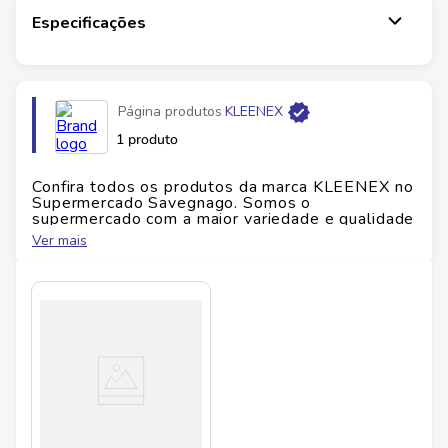
Especificações
Página produtos
KLEENEX
1 produto
Confira todos os produtos da marca
KLEENEX
no
Supermercado Savegnago. Somos o
supermercado com a maior variedade e qualidade
do Brasil!
Ver mais
No Savegnago, você encontra uma ampla seleção
de produtos
KLEENEX
, confira abaixo: