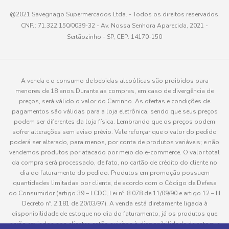
@2021 Savegnago Supermercados Ltda. - Todos os direitos reservados.
CNPJ: 71.322.150/0039-32 - Av. Nossa Senhora Aparecida, 2021 -
Sertãozinho - SP, CEP: 14170-150
A venda e o consumo de bebidas alcoólicas são proibidos para
menores de 18 anos.Durante as compras, em caso de divergência de
preços, será válido o valor do Carrinho. As ofertas e condições de
pagamentos são válidas para a loja eletrônica, sendo que seus preços
podem ser diferentes da loja física. Lembrando que os preços podem
sofrer alterações sem aviso prévio. Vale reforçar que o valor do pedido
poderá ser alterado, para menos, por conta de produtos variáveis; e não
vendemos produtos por atacado por meio do e-commerce. O valor total
da compra será processado, de fato, no cartão de crédito do cliente no
dia do faturamento do pedido. Produtos em promoção possuem
quantidades limitadas por cliente, de acordo com o Código de Defesa
do Consumidor (artigo 39 – I CDC, Lei nº. 8.078 de 11/09/90 e artigo 12 – III
Decreto nº. 2.181 de 20/03/97). A venda está diretamente ligada à
disponibilidade de estoque no dia do faturamento, já os produtos que
serão enviados aos clientes estão sujeitos à disponibilidade de estoque