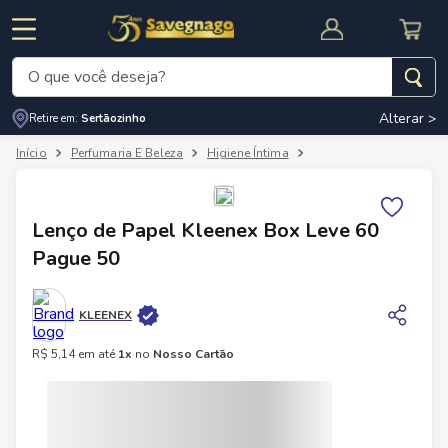
O que você deseja?
Alterar >
Retire em:
Sertãozinho
Termos mais buscados
Perfumaria E Beleza
Higiene Íntima
Sabonete E Lenço Íntim
1
º
leite
2
º
cafe
RNAL
CUPOM DE DESCONTO
Lenço de Papel Kleenex Box Leve 60
3
º
cerveja
Pague 50
4
º
carne
5
º
arroz
KLEENEX
R$
5
,
14
em até
1
x
no
Nosso Cartão