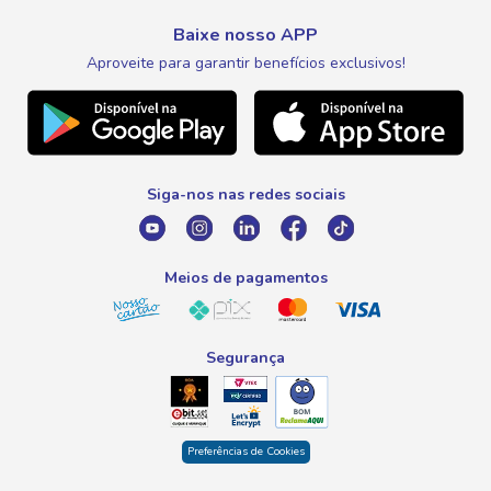
Expovinho
Entrega e Retirada
Fale Conosco
Nosso Cartão
Meus Pedidos
Baixe nosso APP
Black Friday
Canal de Ética
Aproveite para garantir benefícios exclusivos!
WhatsApp
Meus Descontos
Natal
Telefone
Promoção Fim de Ano
0800 016 6680
Promoção Fornecedores
Siga-nos nas redes sociais
E-mail
atendimento@savegnago.com.br
Meios de pagamentos
Segurança
Preferências de Cookies