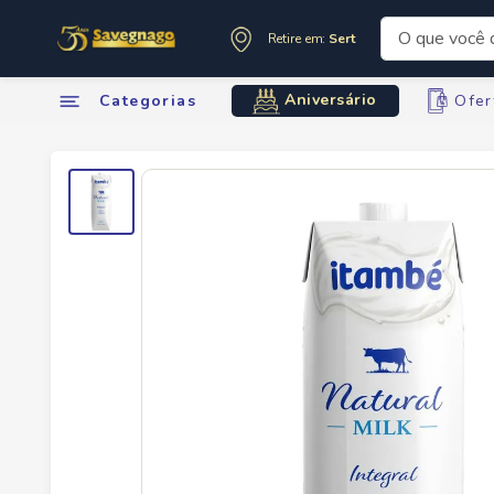
O que você de
Retire em:
Sertãozinho
Termos mai
Aniversário
Categorias
Ofer
1
º
leite
2
º
cafe
3
º
cerveja
4
º
carne
5
º
arroz
6
º
sabone
7
º
anivers
8
º
oleo
9
º
leite in
10
º
chocola