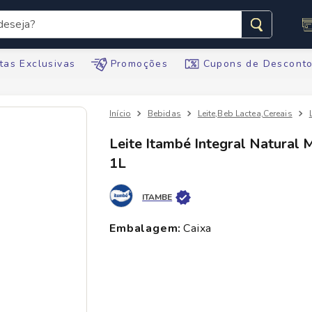
seja?
s buscados
tas Exclusivas
Promoções
Cupons de Descont
Bebidas
Leite,Beb Lactea,Cereais
Leite Itambé Integral Natural M
1L
te
ario
ITAMBE
embalagem
:
caixa
tegral
te