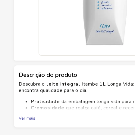
Descrição do produto
Descubra o
leite integral
Itambe 1L Longa Vida: 
encontra qualidade para o dia.
Praticidade
da embalagem longa vida para 
Cremosidade
que realça café, cereal e recei
Versatilidade
para bebidas e preparos rápi
Ver mais
Confiança
na seleção Savegnago de laticínio
Perfeito para café, cereais e receitas rápidas, o