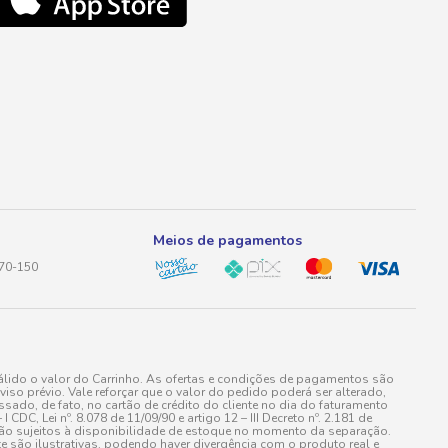
Meios de pagamentos
170-150
lido o valor do Carrinho. As ofertas e condições de pagamentos são
iso prévio. Vale reforçar que o valor do pedido poderá ser alterado,
do, de fato, no cartão de crédito do cliente no dia do faturamento
 Lei nº. 8.078 de 11/09/90 e artigo 12 – III Decreto nº. 2.181 de
stão sujeitos à disponibilidade de estoque no momento da separação.
e são ilustrativas, podendo haver divergência com o produto real e