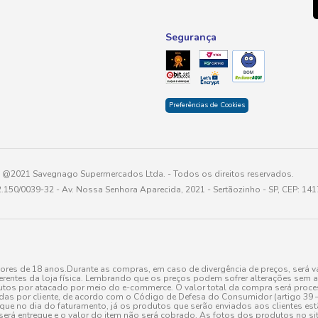
Segurança
Preferências de Cookies
@2021 Savegnago Supermercados Ltda. - Todos os direitos reservados.
2.150/0039-32 - Av. Nossa Senhora Aparecida, 2021 - Sertãozinho - SP, CEP: 14
res de 18 anos.Durante as compras, em caso de divergência de preços, será vá
erentes da loja física. Lembrando que os preços podem sofrer alterações sem av
tos por atacado por meio do e-commerce. O valor total da compra será processa
r cliente, de acordo com o Código de Defesa do Consumidor (artigo 39 – I CDC,
toque no dia do faturamento, já os produtos que serão enviados aos clientes e
será entregue e o valor do item não será cobrado. As fotos dos produtos no sit