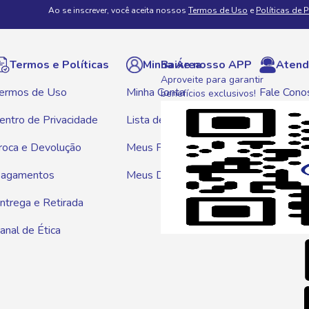
Ao se inscrever, você aceita nossos
Termos de Uso
e
Políticas de 
Termos e Políticas
Minha Área
Baixe nosso APP
Atend
Aproveite para garantir
ermos de Uso
Minha Conta
Fale Cono
benefícios exclusivos!
entro de Privacidade
Lista de Compras
WhatsAp
roca e Devolução
Meus Pedidos
Telef
agamentos
Meus Descontos
0800 01
ntrega e Retirada
E-mai
anal de Ética
atendim