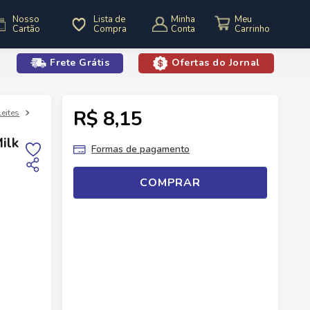
Nosso
Lista de
Minha
Cartão
Compra
Conta
Frete Grátis
Ofertas do Jornal
o
R$ 8,15
Leites
Leite Itambé Integral Natural Milk 1L
ilk
Formas de pagamento
COMPRAR