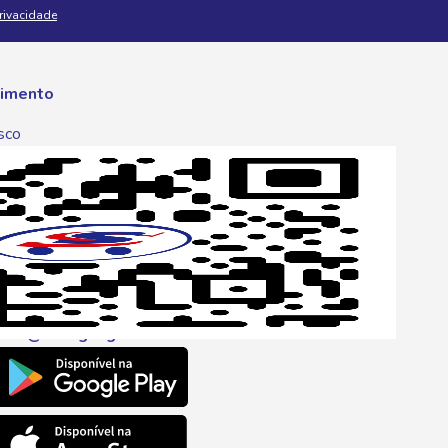
Privacidade
imento
sco
p
one
6 6680
l
ento@savegnago.com.br