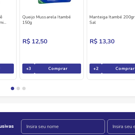
bê
Queijo Mussarela Itambé
Manteiga Itambé 200g
mi
150g
Sal
R$ 12,50
R$ 13,30
r
+
3
Comprar
+
2
Comprar
usivas