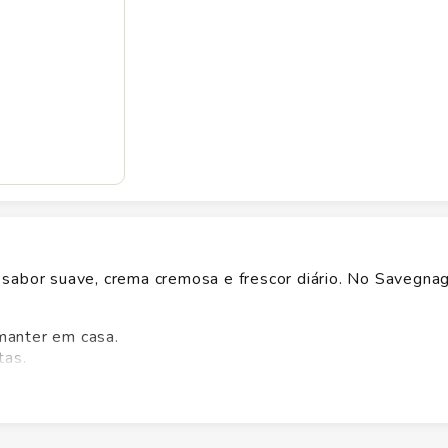
sabor suave, crema cremosa e frescor diário. No Savegna
manter em casa.
tas.
dos.
s.
 Itambe mantém a cremosidade e o sabor autêntico sem esfo