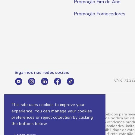
Promoção Fim de Ano
Promoção Fornecedores
Siga-nos nas redes sociais
CNPJ: 71.32
This site uses cookies to improve your
experience. You can manage your cookies
A venda e o consumo de bebidas alcoólicas são proibidos para meno
preferences or reject collection by clicking
válidas para a loja eletrônica, sendo que seus preços podem ser dif
para menos, por conta de produtos variáveis; e não vendemos produ
the buttons below
do pedido. Produtos em promoção possuem quantidades limitadas po
20/03/97). A venda está diretamente ligada à disponibilidade de es
Caso algum produto venha a faltar no pedido do cliente, este não 