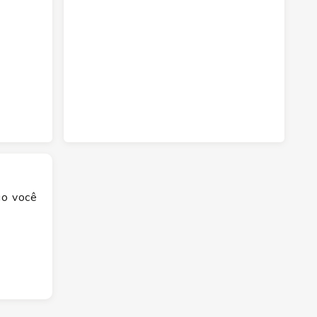
go você
rço.