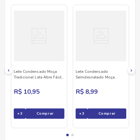
No Savegnago, você encontra uma ampla seleção
de produtos
MOCA
, confira abaixo:
Leite Condensado Moça
Leite Condensado
Tradicional Lata Abre Fácil
Semidesnatado Moça
395g
Caixinha 395g Nestlé
R$ 10,95
R$ 8,99
+
3
Comprar
+
3
Comprar