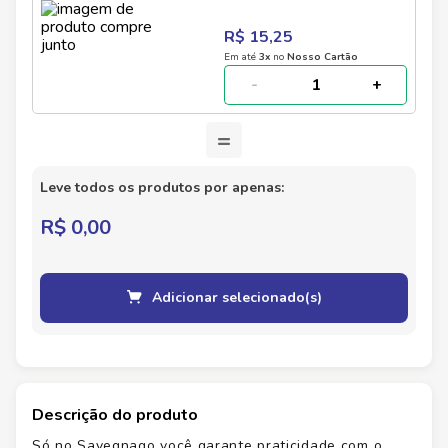
menos açúcares 350g
R$ 15,25
Em até
3
x
no
Nosso Cartão
-
+
=
Leve todos os produtos por apenas:
R$ 0,00
Adicionar selecionado(s)
Descrição do produto
Só no Savegnago você garante praticidade com o