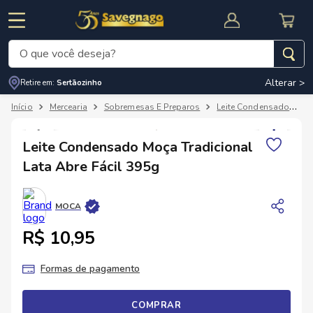
O que você deseja?
Alterar >
Retire em:
Sertãozinho
Termos mais buscados
Mercearia
Sobremesas E Preparos
Leite Condensado
L
1
º
leite
2
º
cafe
Leite Condensado Moça Tradicional
RNAL
CUPOM DE DESCONTO
Lata Abre Fácil 395g
3
º
cerveja
4
º
carne
MOCA
5
º
arroz
R$ 10,95
Formas de pagamento
COMPRAR