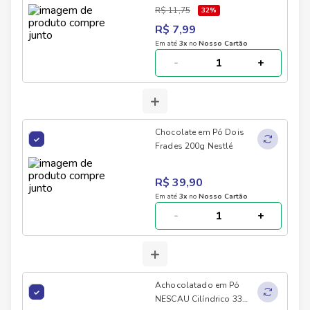
80g
R$ 11,75
32
%
R$ 7,99
Em até
3
x
no
Nosso Cartão
-
+
+
Chocolate em Pó Dois
Frades 200g Nestlé
R$ 39,90
Em até
3
x
no
Nosso Cartão
-
+
+
Achocolatado em Pó
NESCAU Cilíndrico 33%