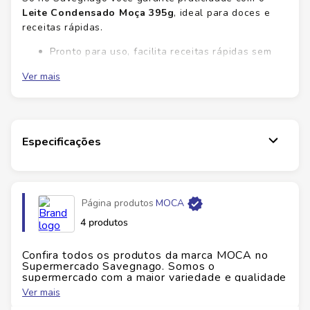
Leite Condensado Moça
395g
, ideal para doces e
receitas rápidas.
Pronto para uso, facilita receitas rápidas sem
perder sabor.
Ver mais
Textura cremosa que deixa coberturas e
recheios mais atrativos.
Versátil para bolos, pudins, cafés e sobremesas.
O
Leite Condensado Moça
395g
é produzido pela
Especificações
Nestlé, garantindo qualidade. Garanta já o seu e
transforme preparos simples em delícias com menos
tempo.
Ficha Técnica
Página produtos
MOCA
4 produtos
Marca:
Moça (Nestlé)
Peso:
395g
Confira todos os produtos da marca
MOCA
no
Embalagem:
Lata
Supermercado Savegnago. Somos o
Alérgenos:
Lactose
supermercado com a maior variedade e qualidade
Origem:
Brasil
do Brasil!
Ver mais
Conservação:
conservar em local seco e fresco