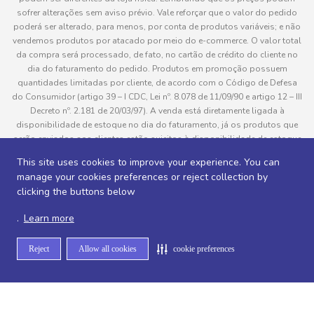
sofrer alterações sem aviso prévio. Vale reforçar que o valor do pedido
poderá ser alterado, para menos, por conta de produtos variáveis; e não
vendemos produtos por atacado por meio do e-commerce. O valor total
da compra será processado, de fato, no cartão de crédito do cliente no
dia do faturamento do pedido. Produtos em promoção possuem
quantidades limitadas por cliente, de acordo com o Código de Defesa
do Consumidor (artigo 39 – I CDC, Lei nº. 8.078 de 11/09/90 e artigo 12 – III
Decreto nº. 2.181 de 20/03/97). A venda está diretamente ligada à
disponibilidade de estoque no dia do faturamento, já os produtos que
serão enviados aos clientes estão sujeitos à disponibilidade de estoque
no momento da separação. Caso algum produto venha a faltar no
This site uses cookies to improve your experience. You can
This site uses cookies to improve your experience. You can
pedido do cliente, este não será entregue e o valor do item não será
manage your cookies preferences or reject collection by
manage your cookies preferences or reject collection by
cobrado. As fotos dos produtos no site são ilustrativas, podendo haver
clicking the buttons below
clicking the buttons below
divergência com o produto real e todos os pedidos estão sujeitos à
confirmação de dados do cliente. Informações sobre entrega, podem ser
.
Learn more
Learn more
consultadas em “Política de Entregas”
Reject
Allow all cookies
cookie preferences
cookie preferences
Desenvolvido por
Sitemap de rotas -
Sitemap de departamentos -
Sitemap de categorias -
Sitemap de subcategorias -
Sitemap de marcas -
Sitemap de produtos