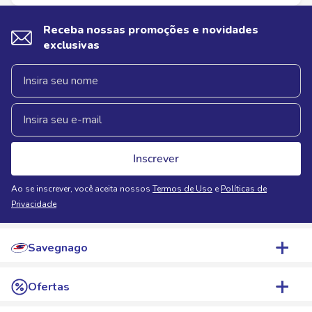
Receba nossas promoções e novidades
exclusivas
Inscrever
Ao se inscrever, você aceita nossos
Termos de Uso
e
Políticas de
Privacidade
Savegnago
Quem Somos
Ofertas
Nossas Lojas