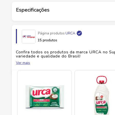
Ficha Técnica
Especificações
Marca:
Urca
Marca
URCA
Tipo:
Lava-Roupa em Pó Concentrado
Peso:
800 g
Página produtos
URCA
Fabricante
GTEX BRASIL INDUSTRIA E CO
15 produtos
EAN
7896060401825
Confira todos os produtos da marca
URCA
no Su
variedade e qualidade do Brasil!
Ver mais
Id do produto
150210
No Savegnago, você encontra uma ampla seleçã