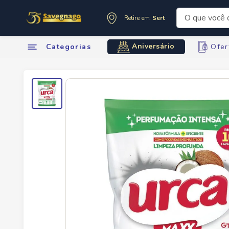
O que você de
Retire em:
Sertãozinho
Termos mai
Aniversário
Categorias
Ofer
1
º
leite
2
º
cafe
3
º
cerveja
4
º
carne
5
º
arroz
6
º
sabone
7
º
oleo
8
º
anivers
9
º
leite in
10
º
chocola