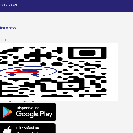
Privacidade
imento
sco
p
one
6 6680
l
ento@savegnago.com.br