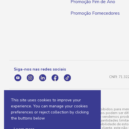
Promoção Fim de Ano
Promoção Fornecedores
Siga-nos nas redes sociais
CNPJ: 71.32
This site uses cookies to improve your
experience. You can manage your cookies
A venda e o consumo de bebidas alcoólicas são proibidos para meno
preferences or reject collection by clicking
válidas para a loja eletrônica, sendo que seus preços podem ser dif
para menos, por conta de produtos variáveis; e não vendemos produ
the buttons below
do pedido. Produtos em promoção possuem quantidades limitadas po
20/03/97). A venda está diretamente ligada à disponibilidade de es
Caso algum produto venha a faltar no pedido do cliente, este não 