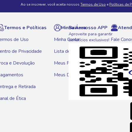
Ao se inscrever, você aceita nossos
Termos de Uso
e
Políticas de 
Termos e Políticas
Minha Área
Baixe nosso APP
Atend
Aproveite para garantir
ermos de Uso
Minha Conta
Fale Cono
benefícios exclusivos!
entro de Privacidade
Lista de Compras
WhatsAp
roca e Devolução
Meus Pedidos
Telef
agamentos
Meus Descontos
0800 01
ntrega e Retirada
E-mai
anal de Ética
atendim