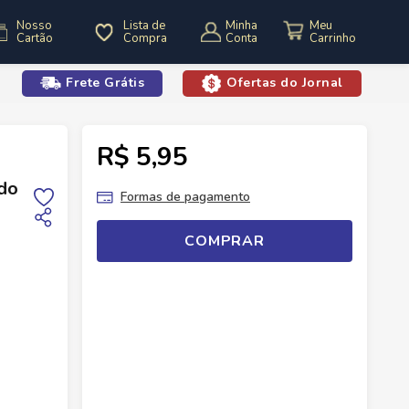
Nosso
Lista de
Minha
Cartão
Compra
Conta
Frete Grátis
Ofertas do Jornal
o
R$ 5,95
Lava Roupas
Lava Roupa Pó Urca Concentrado Coco 800g
do
Formas de pagamento
COMPRAR