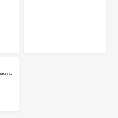
acias.
ó Urca