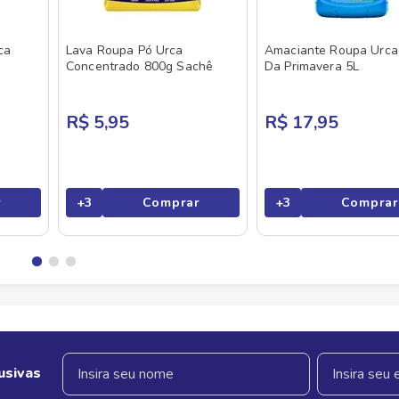
ca
Lava Roupa Pó Urca
Amaciante Roupa Urca 
Concentrado 800g Sachê
Da Primavera 5L
R$ 5,95
R$ 17,95
r
+
3
Comprar
+
3
Comprar
usivas