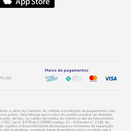
Meios de pagamentos
170-150
lido o valor do Carrinho. As ofertas e condições de pagamentos são
iso prévio. Vale reforçar que o valor do pedido poderá ser alterado,
do, de fato, no cartão de crédito do cliente no dia do faturamento
 Lei nº. 8.078 de 11/09/90 e artigo 12 – III Decreto nº. 2.181 de
stão sujeitos à disponibilidade de estoque no momento da separação.
e são ilustrativas, podendo haver divergência com o produto real e