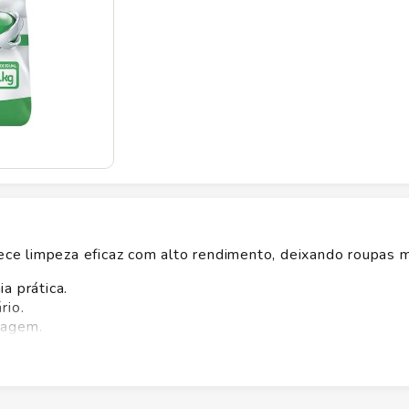
e limpeza eficaz com alto rendimento, deixando roupas m
a prática.
rio.
cagem.
a uso rápido.
e e excelente custo-benefício. Adquira já o Lava Roupa P
agem.