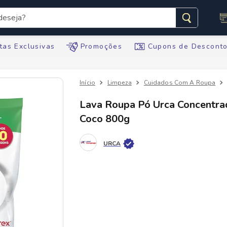
seja?
s buscados
tas Exclusivas
Promoções
Cupons de Descont
Limpeza
Cuidados Com A Roupa
Lava Roupa Pó Urca Concentra
Coco 800g
te
URCA
ario
tegral
te