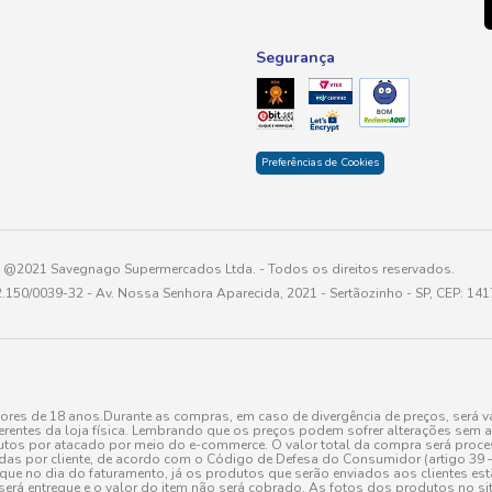
Segurança
Preferências de Cookies
@2021 Savegnago Supermercados Ltda. - Todos os direitos reservados.
2.150/0039-32 - Av. Nossa Senhora Aparecida, 2021 - Sertãozinho - SP, CEP: 14
res de 18 anos.Durante as compras, em caso de divergência de preços, será vá
erentes da loja física. Lembrando que os preços podem sofrer alterações sem av
tos por atacado por meio do e-commerce. O valor total da compra será processa
r cliente, de acordo com o Código de Defesa do Consumidor (artigo 39 – I CDC,
toque no dia do faturamento, já os produtos que serão enviados aos clientes e
será entregue e o valor do item não será cobrado. As fotos dos produtos no sit