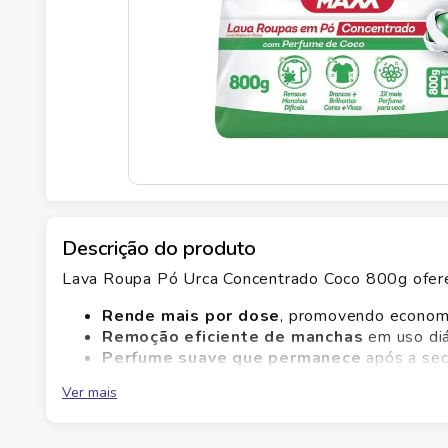
Descrição do produto
Lava Roupa Pó Urca Concentrado Coco 800g oferec
Rende mais por dose
, promovendo economi
Remoção eficiente de manchas
em uso diá
Perfume suave que permanece
após a se
Fácil dosagem
com fórmula concentrada par
Ver mais
No Savegnago você encontra qualidade, praticidad
Concentrado Coco 800g e veja a diferença na lav