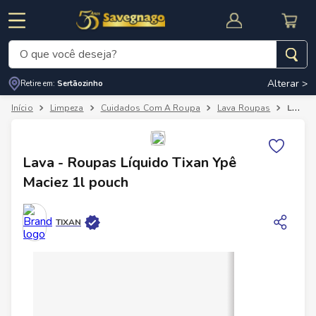
O que você deseja?
Alterar >
Retire em:
Sertãozinho
Termos mais buscados
Limpeza
Cuidados Com A Roupa
Lava Roupas
Lava - Roupas Líquido Tixan Ypê Maciez 1l pouch
1
º
leite
2
º
cafe
RNAL
CUPOM DE DESCONTO
Lava - Roupas Líquido Tixan Ypê
3
º
cerveja
Maciez 1l pouch
4
º
carne
5
º
arroz
TIXAN