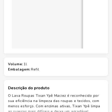
volume
:
1l
embalagem
:
refil
Descrição do produto
O Lava Roupas Tixan Ypê Maciez é reconhecido por
sua eficiência na limpeza das roupas e tecidos, com
menos esforço. Com enzimas ativas, Tixan Ypê limpa
as sujeiras mais difíceis e deixa um agradável