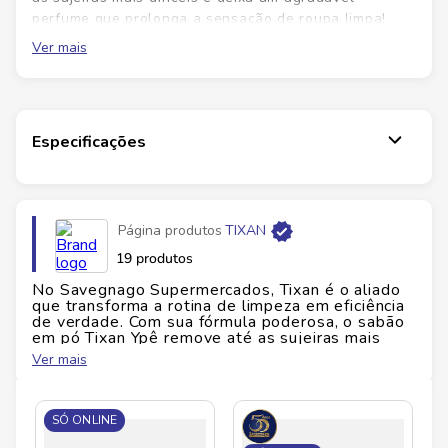
perfume que prolonga a sensação de roupa limpa!
Lava-Roupas Tixan Ypê Maciez deixa as roupas da
Ver mais
sua família do jeito que você gosta, sem pagar mais
por isso!
Especificações
Página produtos
TIXAN
19 produtos
No Savegnago Supermercados, Tixan é o aliado
que transforma a rotina de limpeza em eficiência
de verdade. Com sua fórmula poderosa, o sabão
em pó Tixan Ypê remove até as sujeiras mais
difíceis, deixando as roupas limpas, perfumadas e
Ver mais
com aquele toque de cuidado que faz toda a
diferença no dia a dia. Ideal para quem busca
rendimento, qualidade e um perfume agradável
que permanece nas peças, Tixan entrega
SÓ ONLINE
resultados que você vê e sente. Seja na lavagem