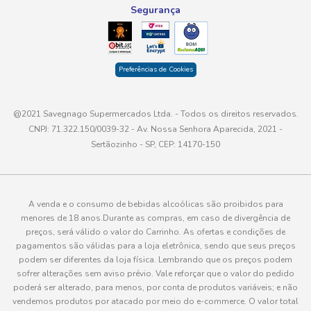
sabor, recheios generosos e aquele toque de sobremesa
Segurança
de confeitaria dentro do freezer de casa.
Tamanhos que acompanham o ritmo da
sua casa
Preferências de Cookies
Cada família consome sorvete de um jeito. Tem casa em
@2021 Savegnago Supermercados Ltda. - Todos os direitos reservados.
que o doce aparece só no fim de semana, e tem casa em
CNPJ: 71.322.150/0039-32 - Av. Nossa Senhora Aparecida, 2021 -
que sempre tem alguém abrindo o freezer atrás de uma
Sertãozinho - SP, CEP: 14170-150
colherada a mais. Pensando nisso, a gente oferece opções
para diferentes rotinas.
O
pote de sorvete 1 litro
costuma ser a escolha ideal
A venda e o consumo de bebidas alcoólicas são proibidos para
para quem mora sozinho, casais ou famílias que preferem
menores de 18 anos.Durante as compras, em caso de divergência de
variar os sabores e ter mais de um pote na geladeira sem
preços, será válido o valor do Carrinho. As ofertas e condições de
ocupar tanto espaço. Ele também é ótimo para quem
pagamentos são válidas para a loja eletrônica, sendo que seus preços
podem ser diferentes da loja física. Lembrando que os preços podem
gosta de testar sabores novos sem se comprometer com
sofrer alterações sem aviso prévio. Vale reforçar que o valor do pedido
uma quantidade muito grande.
poderá ser alterado, para menos, por conta de produtos variáveis; e não
vendemos produtos por atacado por meio do e-commerce. O valor total
Já o
pote de sorvete 2 litros
entra bem em famílias