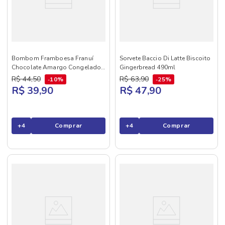
Bombom Framboesa Franuí
Sorvete Baccio Di Latte Biscoito
Chocolate Amargo Congelado
Gingerbread 490ml
150g
R$
44
,
50
R$
63
,
90
10%
25%
R$ 39,90
R$ 47,90
+
4
Comprar
+
4
Comprar