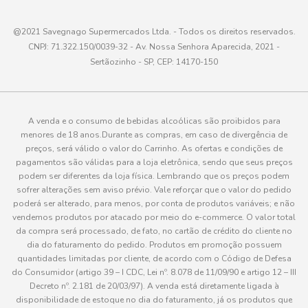
@2021 Savegnago Supermercados Ltda. - Todos os direitos reservados.
CNPJ: 71.322.150/0039-32 - Av. Nossa Senhora Aparecida, 2021 -
Sertãozinho - SP, CEP: 14170-150
A venda e o consumo de bebidas alcoólicas são proibidos para
menores de 18 anos.Durante as compras, em caso de divergência de
preços, será válido o valor do Carrinho. As ofertas e condições de
pagamentos são válidas para a loja eletrônica, sendo que seus preços
podem ser diferentes da loja física. Lembrando que os preços podem
sofrer alterações sem aviso prévio. Vale reforçar que o valor do pedido
poderá ser alterado, para menos, por conta de produtos variáveis; e não
vendemos produtos por atacado por meio do e-commerce. O valor total
da compra será processado, de fato, no cartão de crédito do cliente no
dia do faturamento do pedido. Produtos em promoção possuem
quantidades limitadas por cliente, de acordo com o Código de Defesa
do Consumidor (artigo 39 – I CDC, Lei nº. 8.078 de 11/09/90 e artigo 12 – III
Decreto nº. 2.181 de 20/03/97). A venda está diretamente ligada à
disponibilidade de estoque no dia do faturamento, já os produtos que