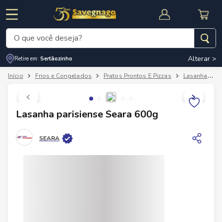
O que você deseja?
Alterar >
Retire em:
Sertãozinho
Termos mais buscados
Frios e Congelados
Pratos Prontos E Pizzas
Lasanha
1
º
leite
2
º
cafe
RNAL
CUPOM DE DESCONTO
Lasanha parisiense Seara 600g
3
º
cerveja
4
º
carne
SEARA
5
º
arroz