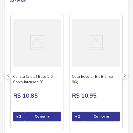
Ver mais
No Savegnago, você encontra uma ampla seleção
de produtos
BIC
, confira abaixo:
Caneta Cristal Bold 1.6
Cola Escolar Bic Branca
Cores Intensas 03
90g
Unidades Bic
R$ 10,85
R$ 10,95
+
2
Comprar
+
2
Comprar