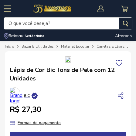
O que você deseja?
Alterar >
Retire em:
Sertãozinho
Termos mais buscados
Bazar E Utilidades
Material Escolar
Canetas E Lápis
Lá
1
º
leite
2
º
cafe
RNAL
CUPOM DE DESCONTO
Lápis de Cor Bic Tons de Pele com 12
3
º
cerveja
Unidades
4
º
carne
5
º
arroz
BIC
R$ 27,30
Formas de pagamento