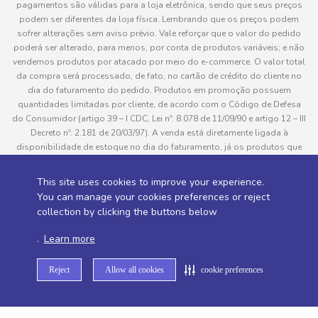
pagamentos são válidas para a loja eletrônica, sendo que seus preços
podem ser diferentes da loja física. Lembrando que os preços podem
sofrer alterações sem aviso prévio. Vale reforçar que o valor do pedido
poderá ser alterado, para menos, por conta de produtos variáveis; e não
vendemos produtos por atacado por meio do e-commerce. O valor total
da compra será processado, de fato, no cartão de crédito do cliente no
dia do faturamento do pedido. Produtos em promoção possuem
quantidades limitadas por cliente, de acordo com o Código de Defesa
do Consumidor (artigo 39 – I CDC, Lei nº. 8.078 de 11/09/90 e artigo 12 – III
Decreto nº. 2.181 de 20/03/97). A venda está diretamente ligada à
disponibilidade de estoque no dia do faturamento, já os produtos que
serão enviados aos clientes estão sujeitos à disponibilidade de estoque
no momento da separação. Caso algum produto venha a faltar no
This site uses cookies to improve your experience.
pedido do cliente, este não será entregue e o valor do item não será
You can manage your cookies preferences or reject
cobrado. As fotos dos produtos no site são ilustrativas, podendo haver
collection by clicking the buttons below
divergência com o produto real e todos os pedidos estão sujeitos à
confirmação de dados do cliente. Informações sobre entrega, podem ser
.
Learn more
consultadas em “Política de Entregas”
Reject
Allow all cookies
cookie preferences
Desenvolvido por