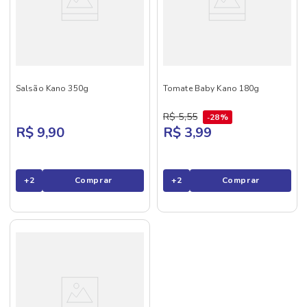
Salsão Kano 350g
Tomate Baby Kano 180g
R$
5
,
55
28%
R$ 9,90
R$ 3,99
+
2
Comprar
+
2
Comprar