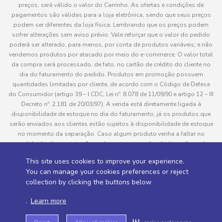
preços, será válido o valor do Carrinho. As ofertas e condições de
pagamentos são válidas para a loja eletrônica, sendo que seus preços
podem ser diferentes da loja física. Lembrando que os preços podem
sofrer alterações sem aviso prévio. Vale reforçar que o valor do pedido
poderá ser alterado, para menos, por conta de produtos variáveis; e não
vendemos produtos por atacado por meio do e-commerce. O valor total
da compra será processado, de fato, no cartão de crédito do cliente no
dia do faturamento do pedido. Produtos em promoção possuem
quantidades limitadas por cliente, de acordo com o Código de Defesa
do Consumidor (artigo 39 – I CDC, Lei nº. 8.078 de 11/09/90 e artigo 12 – III
Decreto nº. 2.181 de 20/03/97). A venda está diretamente ligada à
disponibilidade de estoque no dia do faturamento, já os produtos que
serão enviados aos clientes estão sujeitos à disponibilidade de estoque
no momento da separação. Caso algum produto venha a faltar no
pedido do cliente, este não será entregue e o valor do item não será
cobrado. As fotos dos produtos no site são ilustrativas, podendo haver
This site uses cookies to improve your experience.
divergência com o produto real e todos os pedidos estão sujeitos à
You can manage your cookies preferences or reject
confirmação de dados do cliente. Informações sobre entrega, podem ser
collection by clicking the buttons below
consultadas em “Política de Entregas”
.
Learn more
Desenvolvido por