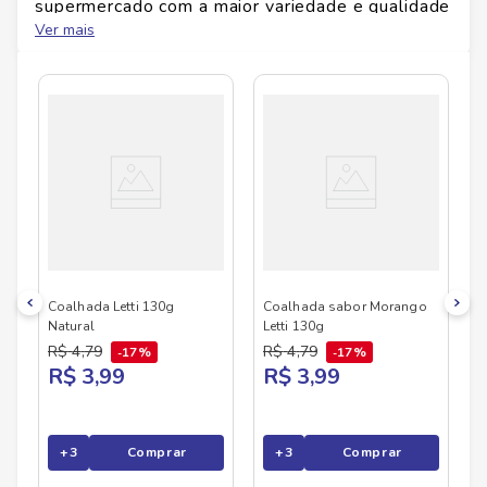
supermercado com a maior variedade e qualidade
do Brasil!
Ver mais
No Savegnago, você encontra uma ampla seleção
de produtos
LETTI
, confira abaixo:
Coalhada Letti 130g
Coalhada sabor Morango
Natural
Letti 130g
R$
4
,
79
R$
4
,
79
17%
17%
R$ 3,99
R$ 3,99
+
3
Comprar
+
3
Comprar