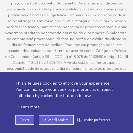
preços, será válido o valor do Carrinho. As ofertas e condições de
pagamentos são válidas para a loja eletrônica, sendo que seus preços
podem ser diferentes da loja física. Lembrando que os preços podem
sofrer alterações sem aviso prévio. Vale reforçar que o valor do pedido
poderá ser alterado, para menos, por conta de produtos variáveis; e não
vendemos produtos por atacado por meio do e-commerce. O valor total
da compra será processado, de fato, no cartão de crédito do cliente no
dia do faturamento do pedido. Produtos em promoção possuem
quantidades limitadas por cliente, de acordo com o Código de Defesa
do Consumidor (artigo 39 – I CDC, Lei nº. 8.078 de 11/09/90 e artigo 12 – III
Decreto nº. 2.181 de 20/03/97). A venda está diretamente ligada à
disponibilidade de estoque no dia do faturamento, já os produtos que
serão enviados aos clientes estão sujeitos à disponibilidade de estoque
no momento da separação. Caso algum produto venha a faltar no
This site uses cookies to improve your experience.
pedido do cliente, este não será entregue e o valor do item não será
You can manage your cookies preferences or reject
cobrado. As fotos dos produtos no site são ilustrativas, podendo haver
collection by clicking the buttons below
divergência com o produto real e todos os pedidos estão sujeitos à
confirmação de dados do cliente. Informações sobre entrega, podem ser
.
Learn more
consultadas em “Política de Entregas”
Reject
Allow all cookies
cookie preferences
Desenvolvido por