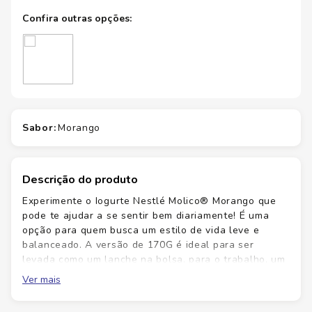
sabor
:
morango
Descrição do produto
Experimente o Iogurte Nestlé Molico® Morango que
pode te ajudar a se sentir bem diariamente! É uma
opção para quem busca um estilo de vida leve e
balanceado. A versão de 170G é ideal para ser
levada como um lanche na bolsa, para o trabalho, um
café da manhã um pouco mais corrido ou em qualquer
Ver mais
compromisso que você tenha durante o dia. Escolher
o Molico® Morango é optar por um estilo de vida