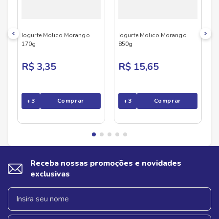
cuidado com você mesmo todos os dias.
Iogurte Molico Morango
Iogurte Molico Morango
170g
850g
R$ 3,35
R$ 15,65
+
3
Comprar
+
3
Comprar
Receba nossas promoções e novidades
exclusivas