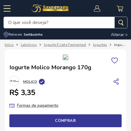
O que você deseja?
Alterar >
Retire em:
Sertãozinho
Termos mais buscados
Laticínios
Iogurte E Leite Fermentad
Iogurtes
Iogurte Molico Morango 170g
1
º
leite
2
º
cafe
RNAL
CUPOM DE DESCONTO
Iogurte Molico Morango 170g
3
º
cerveja
4
º
carne
MOLICO
5
º
arroz
R$ 3,35
Formas de pagamento
COMPRAR