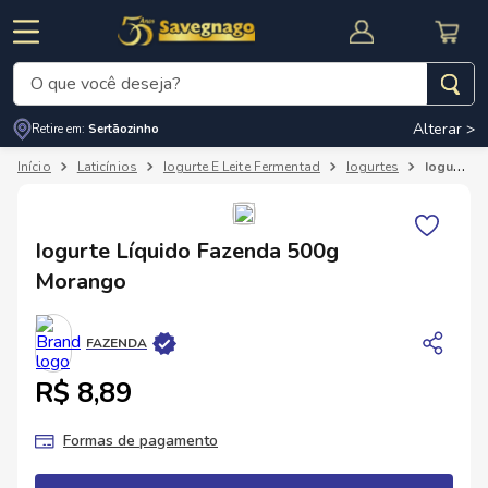
O que você deseja?
Alterar >
Retire em:
Sertãozinho
Termos mais buscados
Laticínios
Iogurte E Leite Fermentad
Iogurtes
Iogurte Líquido Fazenda 500g Morango
1
º
leite
2
º
cafe
RNAL
CUPOM DE DESCONTO
Iogurte Líquido Fazenda 500g
3
º
cerveja
Morango
4
º
carne
5
º
arroz
FAZENDA
R$ 8,89
Formas de pagamento