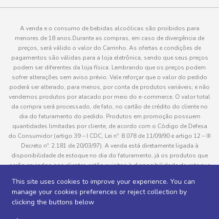
A venda e o consumo de bebidas alcoólicas são proibidos para
menores de 18 anos.Durante as compras, em caso de divergência de
preços, será válido o valor do Carrinho. As ofertas e condições de
pagamentos são válidas para a loja eletrônica, sendo que seus preços
podem ser diferentes da loja física. Lembrando que os preços podem
sofrer alterações sem aviso prévio. Vale reforçar que o valor do pedido
poderá ser alterado, para menos, por conta de produtos variáveis; e não
vendemos produtos por atacado por meio do e-commerce. O valor total
da compra será processado, de fato, no cartão de crédito do cliente no
dia do faturamento do pedido. Produtos em promoção possuem
quantidades limitadas por cliente, de acordo com o Código de Defesa
do Consumidor (artigo 39 – I CDC, Lei nº. 8.078 de 11/09/90 e artigo 12 – III
Decreto nº. 2.181 de 20/03/97). A venda está diretamente ligada à
disponibilidade de estoque no dia do faturamento, já os produtos que
serão enviados aos clientes estão sujeitos à disponibilidade de estoque
no momento da separação. Caso algum produto venha a faltar no
This site uses cookies to improve your experience. You can
pedido do cliente, este não será entregue e o valor do item não será
manage your cookies preferences or reject collection by
cobrado. As fotos dos produtos no site são ilustrativas, podendo haver
clicking the buttons below
divergência com o produto real e todos os pedidos estão sujeitos à
confirmação de dados do cliente. Informações sobre entrega, podem ser