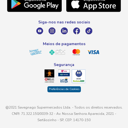
Telefone
Promoção Fim de Ano
0800 016 6680
Promoção Fornecedores
Siga-nos nas redes sociais
E-mail
atendimento@savegnago.com.br
Meios de pagamentos
Segurança
Preferências de Cookies
@2021 Savegnago Supermercados Ltda. - Todos os direitos reservados.
CNPJ: 71.322.150/0039-32 - Av. Nossa Senhora Aparecida, 2021 -
Sertãozinho - SP, CEP: 14170-150