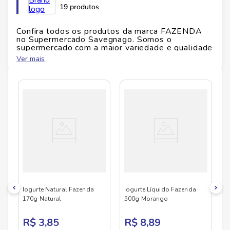
19 produtos
Id do produto
24800
Confira todos os produtos da marca
FAZENDA
no Supermercado Savegnago. Somos o
supermercado com a maior variedade e qualidade
Altura
18
cm
do Brasil!
Ver mais
No Savegnago, você encontra uma ampla seleção
de produtos
FAZENDA
, confira abaixo:
Largura
7
cm
Comprimento
7
cm
Peso
0.535
kg
Iogurte Natural Fazenda
Iogurte Líquido Fazenda
170g Natural
500g Morango
R$ 3,85
R$ 8,89