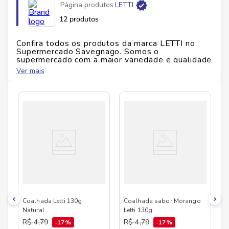
Página produtos
LETTI
12 produtos
Confira todos os produtos da marca
LETTI
no
Supermercado Savegnago. Somos o
supermercado com a maior variedade e qualidade
do Brasil!
Ver mais
No Savegnago, você encontra uma ampla seleção
de produtos
LETTI
, confira abaixo:
Coalhada Letti 130g
Coalhada sabor Morango
Natural
Letti 130g
R$
4
,
79
R$
4
,
79
17%
17%