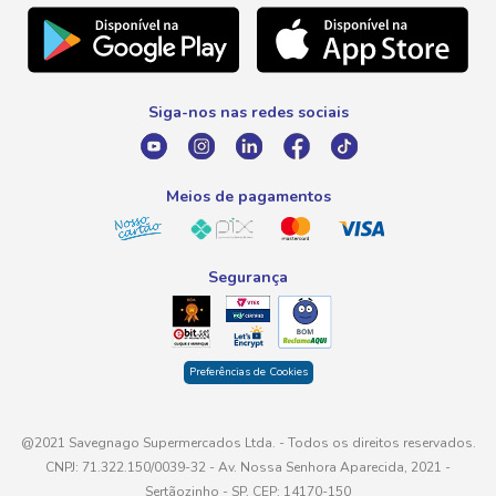
Natal
Telefone
Promoção Fim de Ano
0800 016 6680
Promoção Fornecedores
Siga-nos nas redes sociais
E-mail
atendimento@savegnago.com.br
Meios de pagamentos
Segurança
Preferências de Cookies
@2021 Savegnago Supermercados Ltda. - Todos os direitos reservados.
CNPJ: 71.322.150/0039-32 - Av. Nossa Senhora Aparecida, 2021 -
Sertãozinho - SP, CEP: 14170-150