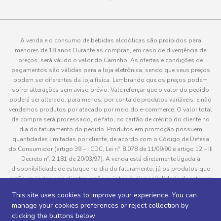
A venda e o consumo de bebidas alcoólicas são proibidos para
menores de 18 anos.Durante as compras, em caso de divergência de
preços, será válido o valor do Carrinho. As ofertas e condições de
pagamentos são válidas para a loja eletrônica, sendo que seus preços
podem ser diferentes da loja física. Lembrando que os preços podem
sofrer alterações sem aviso prévio. Vale reforçar que o valor do pedido
poderá ser alterado, para menos, por conta de produtos variáveis; e não
vendemos produtos por atacado por meio do e-commerce. O valor total
da compra será processado, de fato, no cartão de crédito do cliente no
dia do faturamento do pedido. Produtos em promoção possuem
quantidades limitadas por cliente, de acordo com o Código de Defesa
do Consumidor (artigo 39 – I CDC, Lei nº. 8.078 de 11/09/90 e artigo 12 – III
Decreto nº. 2.181 de 20/03/97). A venda está diretamente ligada à
disponibilidade de estoque no dia do faturamento, já os produtos que
serão enviados aos clientes estão sujeitos à disponibilidade de estoque
no momento da separação. Caso algum produto venha a faltar no
This site uses cookies to improve your experience. You can
pedido do cliente, este não será entregue e o valor do item não será
manage your cookies preferences or reject collection by
cobrado. As fotos dos produtos no site são ilustrativas, podendo haver
clicking the buttons below
divergência com o produto real e todos os pedidos estão sujeitos à