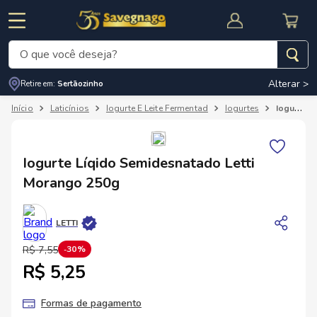
O que você deseja?
Alterar >
Retire em:
Sertãozinho
Termos mais buscados
Laticínios
Iogurte E Leite Fermentad
Iogurtes
Iogurte Líqido Semidesnatado Letti Morango 250g
1
º
leite
2
º
cafe
RNAL
CUPOM DE DESCONTO
Iogurte Líqido Semidesnatado Letti
3
º
cerveja
Morango 250g
4
º
carne
5
º
arroz
LETTI
R$
7
,
55
30%
R$ 5,25
Formas de pagamento