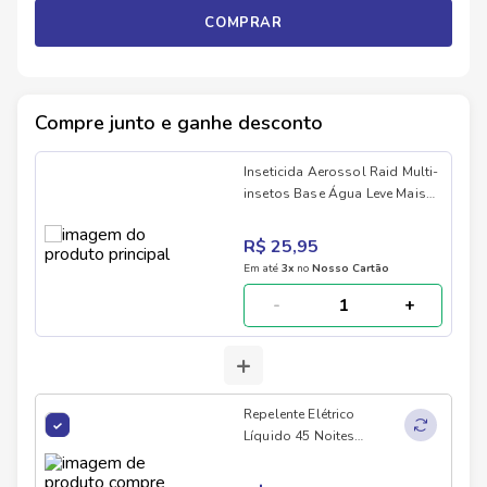
COMPRAR
Compre junto e ganhe desconto
Inseticida Aerossol Raid Multi-
insetos Base Água Leve Mais
Pague Menos 420ml
R$ 25,95
Em até
3
x
no
Nosso Cartão
-
+
+
Repelente Elétrico
Líquido 45 Noites
Aparelho e Refil Raid