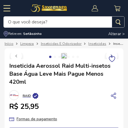
O que você deseja?
Alterar >
Retire em:
Sertãozinho
Termos mais buscados
Limpeza
Inseticidas E Odorizador
Inseticidas
Inseticida Aerossol Raid Multi-insetos Base Água Leve Mais Pague Menos 420ml
1
º
leite
2
º
cafe
RNAL
CUPOM DE DESCONTO
Inseticida Aerossol Raid Multi-insetos
3
º
cerveja
Base Água Leve Mais Pague Menos
4
º
carne
420ml
5
º
arroz
RAID
R$ 25,95
Formas de pagamento