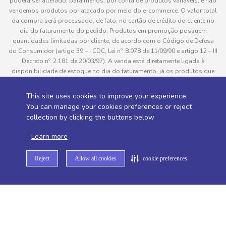
poderá ser alterado, para menos, por conta de produtos variáveis; e não
vendemos produtos por atacado por meio do e-commerce. O valor total
da compra será processado, de fato, no cartão de crédito do cliente no
dia do faturamento do pedido. Produtos em promoção possuem
quantidades limitadas por cliente, de acordo com o Código de Defesa
do Consumidor (artigo 39 – I CDC, Lei nº. 8.078 de 11/09/90 e artigo 12 – III
Decreto nº. 2.181 de 20/03/97). A venda está diretamente ligada à
disponibilidade de estoque no dia do faturamento, já os produtos que
serão enviados aos clientes estão sujeitos à disponibilidade de estoque
no momento da separação. Caso algum produto venha a faltar no
This site uses cookies to improve your experience.
pedido do cliente, este não será entregue e o valor do item não será
You can manage your cookies preferences or reject
cobrado. As fotos dos produtos no site são ilustrativas, podendo haver
collection by clicking the buttons below
divergência com o produto real e todos os pedidos estão sujeitos à
confirmação de dados do cliente. Informações sobre entrega, podem ser
.
Learn more
consultadas em “Política de Entregas”
Reject
Allow all cookies
cookie preferences
Desenvolvido por
Sitemap de rotas -
Sitemap de departamentos -
Sitemap de categorias -
Sitemap de subcategorias -
Sitemap de marcas -
Sitemap de produtos