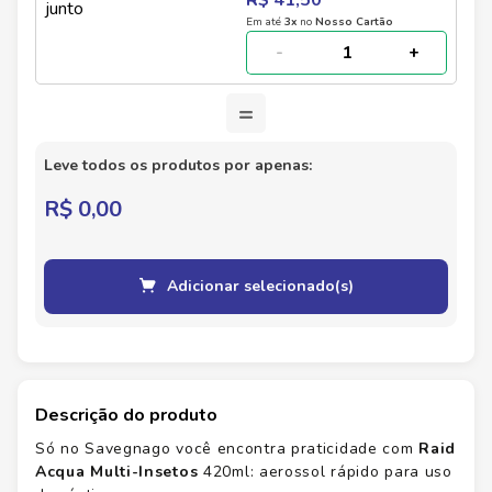
R$ 41,50
Em até
3
x
no
Nosso Cartão
-
+
=
Leve todos os produtos por apenas:
R$ 0,00
Adicionar selecionado(s)
Descrição do produto
Só no Savegnago você encontra praticidade com
Raid
Acqua Multi-Insetos
420ml: aerossol rápido para uso