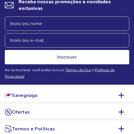
Receba nossas promoções e novidades
exclusivas
Inscrever
Ao se inscrever, você aceita nossos
Termos de Uso
e
Políticas de
Privacidade
Savegnago
Quem Somos
Ofertas
Nossas Lojas
WhatsApp de Ofertas
Termos e Políticas
Trabalhe Conosco