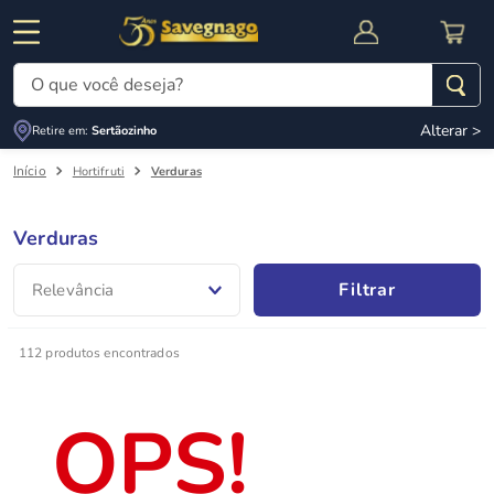
O que você deseja?
Alterar >
Retire em:
Sertãozinho
Termos mais buscados
Hortifruti
Verduras
1
º
leite
2
º
cafe
Verduras
RNAL
CUPOM DE DESCONTO
3
º
cerveja
Filtrar
Relevância
4
º
carne
5
º
arroz
112
produtos