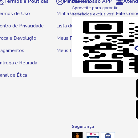
Termos e Políticas
Minha Área
Baixe nosso APP
Atend
Aproveite para garantir
ermos de Uso
Minha Conta
Fale Cono
benefícios exclusivos!
entro de Privacidade
Lista de Compras
WhatsAp
roca e Devolução
Meus Pedidos
Telef
agamentos
Meus Descontos
0800 01
ntrega e Retirada
E-mai
anal de Ética
atendim
Segurança