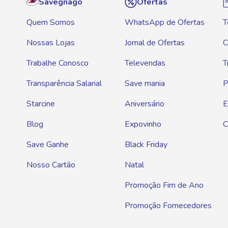
Savegnago
Ofertas
Quem Somos
WhatsApp de Ofertas
T
Nossas Lojas
Jornal de Ofertas
C
Trabalhe Conosco
Televendas
T
Transparência Salarial
Save mania
P
Starcine
Aniversário
E
Blog
Expovinho
C
Save Ganhe
Black Friday
Nosso Cartão
Natal
Promoção Fim de Ano
Promoção Fornecedores