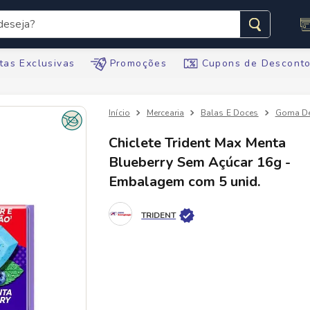
seja?
s buscados
tas Exclusivas
Promoções
Cupons de Descont
Mercearia
Balas E Doces
Goma De
Chiclete Trident Max Menta
Blueberry Sem Açúcar 16g -
te
Embalagem com 5 unid.
tegral
TRIDENT
ario
te