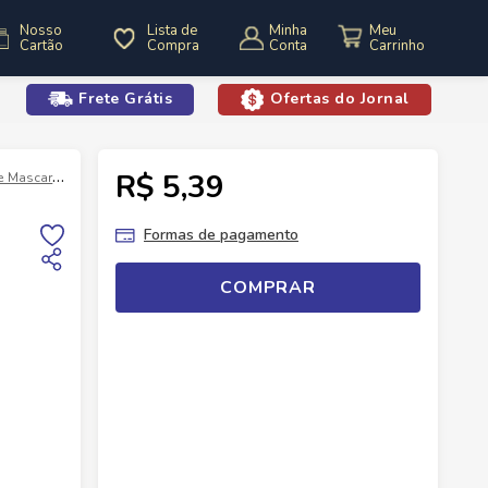
Nosso
Lista de
Minha
Cartão
Compra
Conta
Frete Grátis
Ofertas do Jornal
o
R$ 5,39
 Mascar
Chiclete Trident Max Menta Blueberry Sem Açúcar 16g -Embalag
Formas de pagamento
COMPRAR