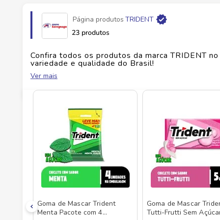
Página produtos
TRIDENT
Fabricante
MONDELEZ BRASIL LTDA
23 produtos
EAN
7622210563477
Confira todos os produtos da marca
TRIDENT
no 
variedade e qualidade do Brasil!
Ver mais
Id do produto
141880
No Savegnago, você encontra uma ampla seleçã
Goma de Mascar Trident
Goma de Mascar Tride
Menta Pacote com 4
Tutti-Frutti Sem Açúca