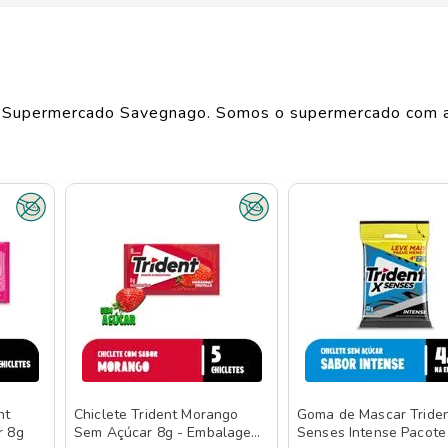
Largura
6.5
cm
Comprimento
8.9
cm
Supermercado Savegnago. Somos o supermercado com a
Peso
0.019
kg
o de produtos
TRIDENT
, confira abaixo:
nt
Chiclete Trident Morango
Goma de Mascar Triden
r 8g
Sem Açúcar 8g - Embalagem
Senses Intense Pacote