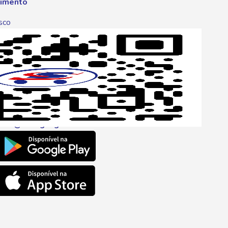
imento
sco
p
one
6 6680
l
ento@savegnago.com.br