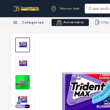
O que você de
Retire em:
Sertãozinho
Termos mai
Aniversário
Categorias
Ofer
1
º
leite
2
º
cafe
3
º
cerveja
4
º
carne
5
º
arroz
6
º
sabone
7
º
oleo
8
º
leite in
9
º
anivers
10
º
chocola