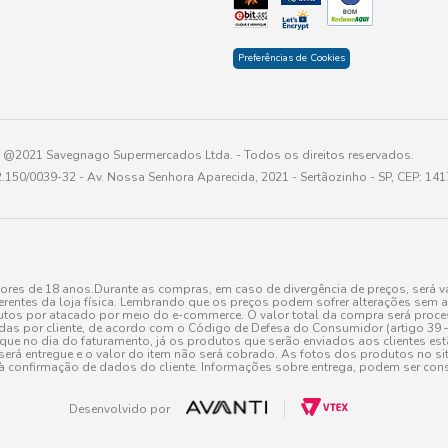
Preferências de Cookies
@2021 Savegnago Supermercados Ltda. - Todos os direitos reservados.
2.150/0039-32 - Av. Nossa Senhora Aparecida, 2021 - Sertãozinho - SP, CEP: 14
res de 18 anos.Durante as compras, em caso de divergência de preços, será vá
erentes da loja física. Lembrando que os preços podem sofrer alterações sem av
tos por atacado por meio do e-commerce. O valor total da compra será processa
r cliente, de acordo com o Código de Defesa do Consumidor (artigo 39 – I CDC,
toque no dia do faturamento, já os produtos que serão enviados aos clientes e
será entregue e o valor do item não será cobrado. As fotos dos produtos no sit
à confirmação de dados do cliente. Informações sobre entrega, podem ser cons
Desenvolvido por