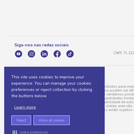
Siga-nos nas redes sociais
CNPJ: 71.32
This site uses cookies to improve your
experience. You can manage your cookies
A venda e o consumo de bebidas alcoólicas são proibidos para meno
preferences or reject collection by clicking
válidas para a loja eletrônica, sendo que seus preços podem ser dif
para menos, por conta de produtos variáveis; e não vendemos produ
the buttons below
do pedido. Produtos em promoção possuem quantidades limitadas po
20/03/97). A venda está diretamente ligada à disponibilidade de es
Caso algum produto venha a faltar no pedido do cliente, este não 
.
Learn more
todos os pedidos estão sujeitos 
Reject
Allow all cookies
cookie preferences