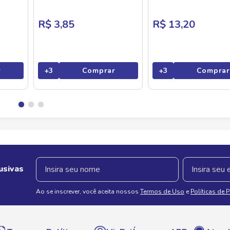
com 5 unid.
Unidades 32g
R$ 3,85
R$ 13,20
r
+
3
Comprar
+
3
Comprar
usivas
Ao se inscrever, você aceita nossos
Termos de Uso
e
Políticas de 