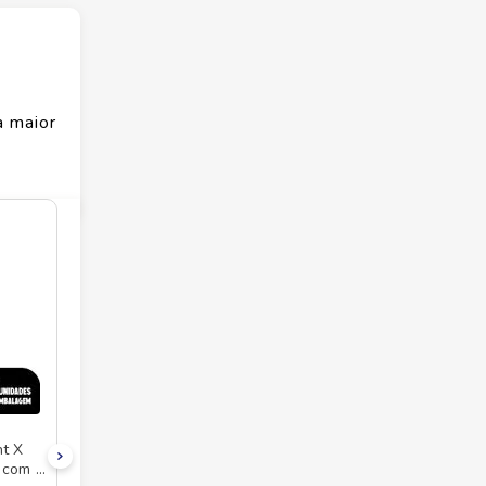
 maior
t X
 com 4