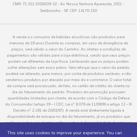
CNPJ: 71.322.150/0039-32 - Av. Nossa Senhora Aparecida, 2021 -
Sertãozinho - SP, CEP: 14170-150
A venda e o consumo de bebidas alcoólicas são proibidos para
menores de 18 anos.Durante as compras, em caso de divergência de
preços, será válido o valor do Carrinho. As ofertas e condições de
pagamentos são válidas para a loja eletrônica, sendo que seus preços
podem ser diferentes da loja física. Lembrando que os preços podem
sofrer alterações sem aviso prévio. Vale reforçar que o valor do pedido
poderá ser alterado, para menos, por conta de produtos variáveis; e não
vendemos produtos por atacado por meio do e-commerce. O valor total
da compra será processado, de fato, no cartão de crédito do cliente no
dia do faturamento do pedido. Produtos em promoção possuem
quantidades limitadas por cliente, de acordo com o Código de Defesa
do Consumidor (artigo 39 – I CDC, Lei nº. 8.078 de 11/09/90 e artigo 12 – III
Decreto nº. 2.181 de 20/03/97). A venda está diretamente ligada à
disponibilidade de estoque no dia do faturamento, já os produtos que
serão enviados aos clientes estão sujeitos à disponibilidade de estoque
no momento da separação. Caso algum produto venha a faltar no
This site uses cookies to improve your experience. You can
pedido do cliente, este não será entregue e o valor do item não será