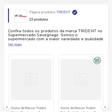
Página produtos
TRIDENT
23 produtos
Confira todos os produtos da marca
TRIDENT
no
Supermercado Savegnago. Somos o
supermercado com a maior variedade e qualidade
do Brasil!
Ver mais
No Savegnago, você encontra uma ampla seleção
de produtos
TRIDENT
, confira abaixo:
Goma de Mascar Trident
Goma de Mascar Trident