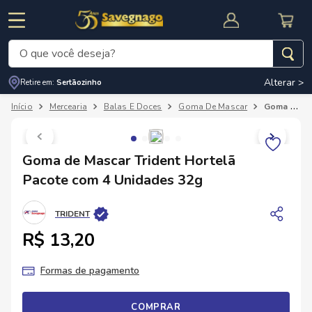
O que você deseja?
Alterar >
Retire em:
Sertãozinho
Termos mais buscados
Mercearia
Balas E Doces
Goma De Mascar
Goma de Mascar Trident Hortelã Pacote com 4 Unidades 32g
1
º
leite
2
º
cafe
RNAL
CUPOM DE DESCONTO
Goma de Mascar Trident Hortelã
3
º
cerveja
Pacote com 4 Unidades 32g
4
º
carne
TRIDENT
5
º
arroz
R$ 13,20
Formas de pagamento
COMPRAR