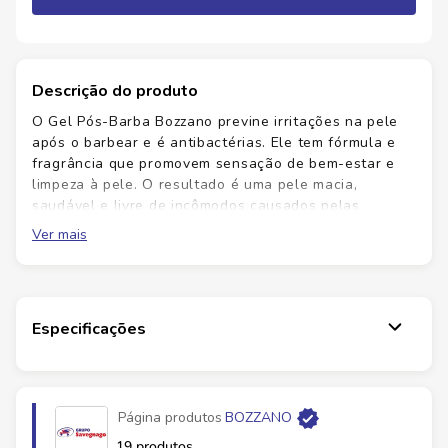
Descrição do produto
O Gel Pós-Barba Bozzano previne irritações na pele
após o barbear e é antibactérias. Ele tem fórmula e
fragrância que promovem sensação de bem-estar e
limpeza à pele. O resultado é uma pele macia,
saudável e livre de incômodos causados pelas
lâminas. O Gel Pós-Barba Bozzano está em todas as
Ver mais
melhores barbearias e pode estar também em sua
casa.
Especificações
Página produtos
BOZZANO
19 produtos