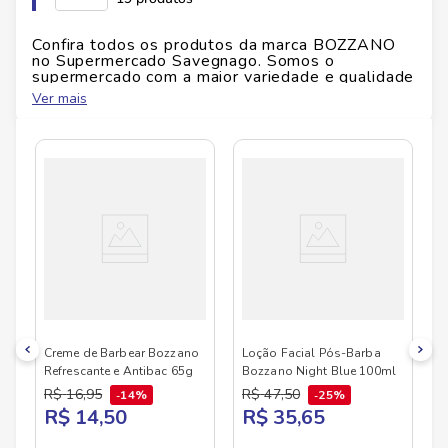
Confira todos os produtos da marca
BOZZANO
no Supermercado Savegnago. Somos o
supermercado com a maior variedade e qualidade
do Brasil!
Ver mais
No Savegnago, você encontra uma ampla seleção
de produtos
BOZZANO
, confira abaixo:
Creme de Barbear Bozzano
Loção Facial Pós-Barba
Refrescante e Antibac 65g
Bozzano Night Blue 100ml
R$
16
,
95
R$
47
,
50
14%
25%
R$ 14,50
R$ 35,65