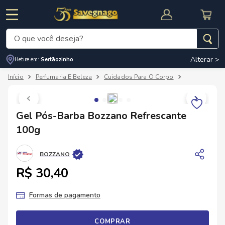
O que você deseja?
Alterar >
Retire em:
Sertãozinho
Termos mais buscados
Perfumaria E Beleza
Cuidados Para O Corpo
Barbear E Dep
1
º
leite
2
º
cafe
RNAL
CUPOM DE DESCONTO
Gel Pós-Barba Bozzano Refrescante
3
º
cerveja
100g
4
º
carne
BOZZANO
5
º
arroz
R$ 30,40
Formas de pagamento
COMPRAR