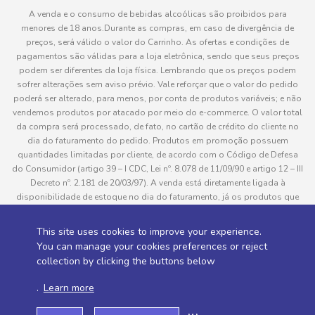
A venda e o consumo de bebidas alcoólicas são proibidos para
menores de 18 anos.Durante as compras, em caso de divergência de
preços, será válido o valor do Carrinho. As ofertas e condições de
pagamentos são válidas para a loja eletrônica, sendo que seus preços
podem ser diferentes da loja física. Lembrando que os preços podem
sofrer alterações sem aviso prévio. Vale reforçar que o valor do pedido
poderá ser alterado, para menos, por conta de produtos variáveis; e não
vendemos produtos por atacado por meio do e-commerce. O valor total
da compra será processado, de fato, no cartão de crédito do cliente no
dia do faturamento do pedido. Produtos em promoção possuem
quantidades limitadas por cliente, de acordo com o Código de Defesa
do Consumidor (artigo 39 – I CDC, Lei nº. 8.078 de 11/09/90 e artigo 12 – III
Decreto nº. 2.181 de 20/03/97). A venda está diretamente ligada à
disponibilidade de estoque no dia do faturamento, já os produtos que
serão enviados aos clientes estão sujeitos à disponibilidade de estoque
no momento da separação. Caso algum produto venha a faltar no
This site uses cookies to improve your experience.
pedido do cliente, este não será entregue e o valor do item não será
You can manage your cookies preferences or reject
cobrado. As fotos dos produtos no site são ilustrativas, podendo haver
collection by clicking the buttons below
divergência com o produto real e todos os pedidos estão sujeitos à
confirmação de dados do cliente. Informações sobre entrega, podem ser
.
Learn more
consultadas em “Política de Entregas”