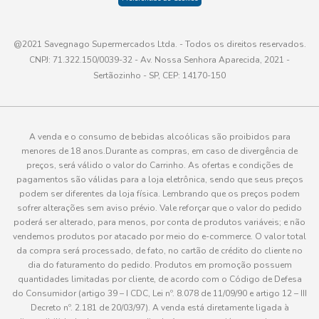
@2021 Savegnago Supermercados Ltda. - Todos os direitos reservados.
CNPJ: 71.322.150/0039-32 - Av. Nossa Senhora Aparecida, 2021 -
Sertãozinho - SP, CEP: 14170-150
A venda e o consumo de bebidas alcoólicas são proibidos para
menores de 18 anos.Durante as compras, em caso de divergência de
preços, será válido o valor do Carrinho. As ofertas e condições de
pagamentos são válidas para a loja eletrônica, sendo que seus preços
podem ser diferentes da loja física. Lembrando que os preços podem
sofrer alterações sem aviso prévio. Vale reforçar que o valor do pedido
poderá ser alterado, para menos, por conta de produtos variáveis; e não
vendemos produtos por atacado por meio do e-commerce. O valor total
da compra será processado, de fato, no cartão de crédito do cliente no
dia do faturamento do pedido. Produtos em promoção possuem
quantidades limitadas por cliente, de acordo com o Código de Defesa
do Consumidor (artigo 39 – I CDC, Lei nº. 8.078 de 11/09/90 e artigo 12 – III
Decreto nº. 2.181 de 20/03/97). A venda está diretamente ligada à