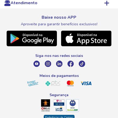
Atendimento
Pagamentos
Save Ganhe
Lista de Compras
Expovinho
Entrega e Retirada
Fale Conosco
Nosso Cartão
Meus Pedidos
Baixe nosso APP
Black Friday
Canal de Ética
Aproveite para garantir benefícios exclusivos!
WhatsApp
Meus Descontos
Natal
Telefone
Promoção Fim de Ano
0800 016 6680
Promoção Fornecedores
Siga-nos nas redes sociais
E-mail
atendimento@savegnago.com.br
Meios de pagamentos
Segurança
Preferências de Cookies