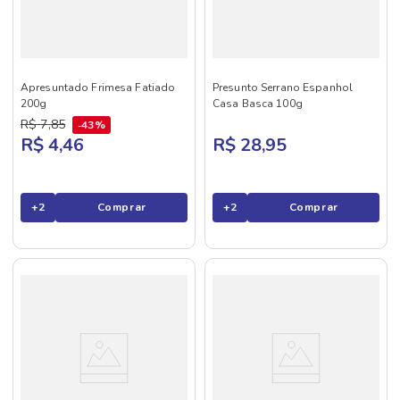
Apresuntado Frimesa Fatiado
Presunto Serrano Espanhol
200g
Casa Basca 100g
R$
7
,
85
43%
R$ 4,46
R$ 28,95
+
2
Comprar
+
2
Comprar