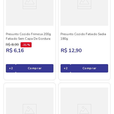
Presunto Cozido Frimesa 200g
Presunto Cozido Fatiado Sadia
Fatiado Sem Capa De Gordura
180g
R$
8
,
99
31%
R$ 6,16
R$ 12,90
+
2
Comprar
+
2
Comprar