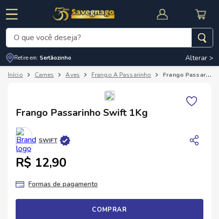
O que você deseja?
Alterar >
Retire em:
Sertãozinho
Termos mais buscados
Carnes
Aves
Frango A Passarinho
Frango Passarinho Swift 1Kg
1
º
leite
2
º
cafe
RNAL
CUPOM DE DESCONTO
Frango Passarinho Swift 1Kg
3
º
cerveja
4
º
carne
SWIFT
5
º
arroz
R$ 12,90
Formas de pagamento
COMPRAR