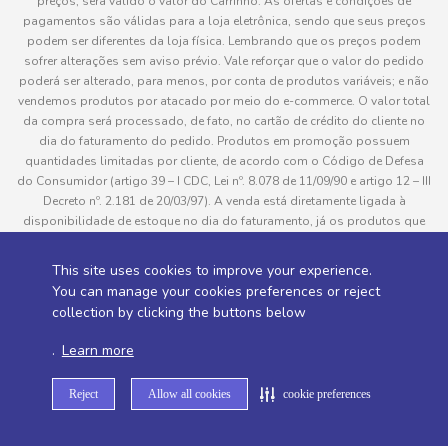
preços, será válido o valor do Carrinho. As ofertas e condições de
pagamentos são válidas para a loja eletrônica, sendo que seus preços
podem ser diferentes da loja física. Lembrando que os preços podem
sofrer alterações sem aviso prévio. Vale reforçar que o valor do pedido
poderá ser alterado, para menos, por conta de produtos variáveis; e não
vendemos produtos por atacado por meio do e-commerce. O valor total
da compra será processado, de fato, no cartão de crédito do cliente no
dia do faturamento do pedido. Produtos em promoção possuem
quantidades limitadas por cliente, de acordo com o Código de Defesa
do Consumidor (artigo 39 – I CDC, Lei nº. 8.078 de 11/09/90 e artigo 12 – III
Decreto nº. 2.181 de 20/03/97). A venda está diretamente ligada à
disponibilidade de estoque no dia do faturamento, já os produtos que
serão enviados aos clientes estão sujeitos à disponibilidade de estoque
no momento da separação. Caso algum produto venha a faltar no
This site uses cookies to improve your experience.
pedido do cliente, este não será entregue e o valor do item não será
You can manage your cookies preferences or reject
cobrado. As fotos dos produtos no site são ilustrativas, podendo haver
collection by clicking the buttons below
divergência com o produto real e todos os pedidos estão sujeitos à
confirmação de dados do cliente. Informações sobre entrega, podem ser
.
Learn more
consultadas em “Política de Entregas”
Reject
Allow all cookies
cookie preferences
Desenvolvido por