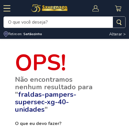
O que você deseja?
Alterar >
Retire em:
Sertãozinho
Termos mais buscados
1
º
leite
2
º
cafe
RNAL
CUPOM DE DESCONTO
3
º
cerveja
Não encontramos
4
º
carne
nenhum resultado para
5
º
arroz
"
fraldas-pampers-
supersec-xg-40-
unidades
"
O que eu devo fazer?