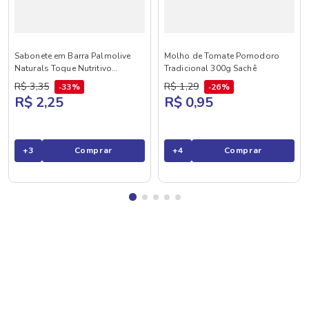
Sabonete em Barra Palmolive
Molho de Tomate Pomodoro
Naturals Toque Nutritivo
Tradicional 300g Sachê
Framboesa e Amora 85g
R$
3
,
35
R$
1
,
29
33%
26%
R$ 2,25
R$ 0,95
+
3
Comprar
+
4
Comprar