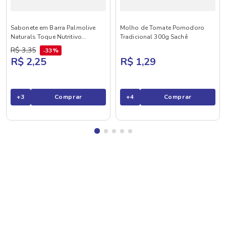
Sabonete em Barra Palmolive
Molho de Tomate Pomodoro
Naturals Toque Nutritivo
Tradicional 300g Sachê
Framboesa e Amora 85g
R$
3
,
35
33%
R$ 2,25
R$ 1,29
+
3
Comprar
+
4
Comprar