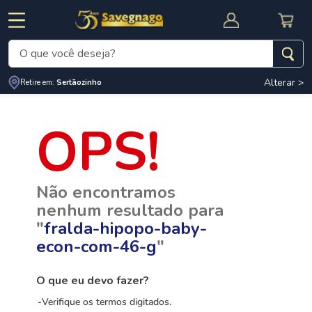
O que você deseja?
Alterar >
Retire em:
Sertãozinho
Termos mais buscados
1
º
leite
2
º
cafe
RNAL
CUPOM DE DESCONTO
3
º
cerveja
Não encontramos
4
º
carne
nenhum resultado para
5
º
arroz
"
fralda-hipopo-baby-
econ-com-46-g
"
O que eu devo fazer?
Verifique os termos digitados.