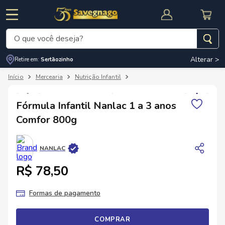
O que você deseja?
Alterar >
Retire em:
Sertãozinho
Termos mais buscados
Mercearia
Nutrição Infantil
Fórmula E Composto Lácteo
1
º
leite
2
º
cafe
Fórmula Infantil Nanlac 1 a 3 anos
RNAL
CUPOM DE DESCONTO
Comfor 800g
3
º
cerveja
4
º
carne
NANLAC
5
º
arroz
R$ 78,50
Formas de pagamento
COMPRAR