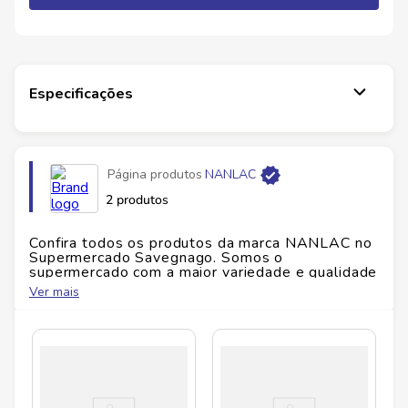
Especificações
Página produtos
NANLAC
2 produtos
Confira todos os produtos da marca
NANLAC
no
Supermercado Savegnago. Somos o
supermercado com a maior variedade e qualidade
do Brasil!
Ver mais
No Savegnago, você encontra uma ampla seleção
de produtos
NANLAC
, confira abaixo: