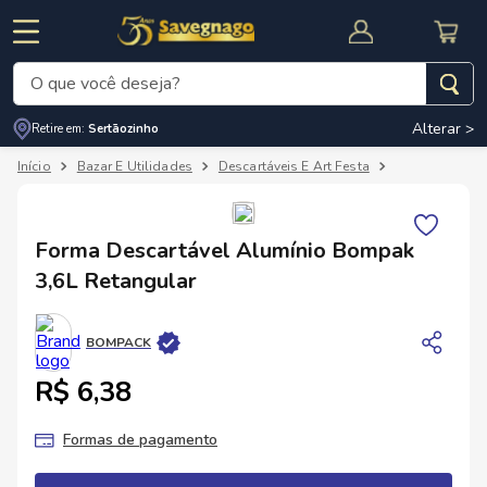
O que você deseja?
Alterar >
Retire em:
Sertãozinho
Termos mais buscados
Bazar E Utilidades
Descartáveis E Art Festa
Outros Descar
1
º
leite
2
º
cafe
RNAL
CUPOM DE DESCONTO
Forma Descartável Alumínio Bompak
3
º
cerveja
3,6L Retangular
4
º
carne
5
º
arroz
BOMPACK
R$ 6,38
Formas de pagamento