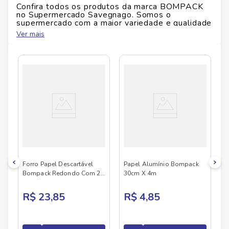
Confira todos os produtos da marca
BOMPACK
no Supermercado Savegnago. Somos o
supermercado com a maior variedade e qualidade
do Brasil!
Ver mais
No Savegnago, você encontra uma ampla seleção
de produtos
BOMPACK
, confira abaixo:
Forro Papel Descartável
Papel Alumínio Bompack
Bompack Redondo Com 25
30cm X 4m
Unid 16X4,5cm
R$ 23,85
R$ 4,85