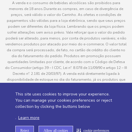
A venda e o consumo de bebidas alcoólicas são proibidos para
menores de 18 anos.Durante as compras, em caso de divergência de
preços, será válido o valor do Carrinho. As ofertas e condições de
pagamentos são válidas para a loja eletrônica, sendo que seus preços
podem ser diferentes da loja física. Lembrando que os preços podem
sofrer alterações sem aviso prévio. Vale reforçar que o valor do pedido
poderá ser alterado, para menos, por conta de produtos variáveis; e não
vendemos produtos por atacado por meio do e-commerce. O valor total
da compra será processado, de fato, no cartão de crédito do cliente no
dia do faturamento do pedido. Produtos em promoção possuem
quantidades limitadas por cliente, de acordo com o Código de Defesa
do Consumidor (artigo 39 – I CDC, Lei nº. 8.078 de 11/09/90 e artigo 12 – III
Decreto nº. 2.181 de 20/03/97). A venda está diretamente ligada à
disponibilidade de estoque no dia do faturamento, já os produtos que
serão enviados aos clientes estão sujeitos à disponibilidade de estoque
no momento da separação. Caso algum produto venha a faltar no
This site uses cookies to improve your experience.
pedido do cliente, este não será entregue e o valor do item não será
You can manage your cookies preferences or reject
cobrado. As fotos dos produtos no site são ilustrativas, podendo haver
collection by clicking the buttons below
divergência com o produto real e todos os pedidos estão sujeitos à
confirmação de dados do cliente. Informações sobre entrega, podem ser
.
Learn more
consultadas em “Política de Entregas”
Reject
Allow all cookies
cookie preferences