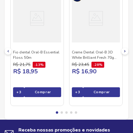
Fio dental Oral-B Essential
Creme Dental Oral-B 3D
Floss 50m
White Brilliant Fresh 70g
L3P2
R$
21
,
75
R$
23
,
45
13%
28%
R$ 18,95
R$ 16,90
+
3
Comprar
+
3
Comprar
Receba nossas promoções e novidades