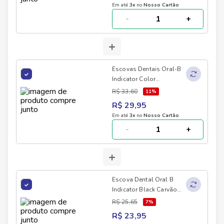
Em até
3
x
no
Nosso Cartão
-
+
+
Escovas Dentais Oral-B
Indicator Color
Collection 4 unidades
R$ 33,60
11
%
R$ 29,95
Em até
3
x
no
Nosso Cartão
-
+
+
Escova Dental Oral B
Indicator Black Carvão
Com 2 Unidades
R$ 25,65
7
%
R$ 23,95