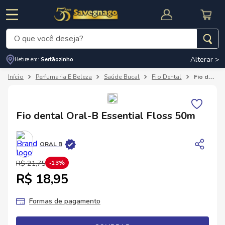
O que você deseja?
Alterar >
Retire em:
Sertãozinho
Termos mais buscados
Perfumaria E Beleza
Saúde Bucal
Fio Dental
Fio dental Oral-B Essential Floss 50m
1
º
leite
2
º
cafe
RNAL
CUPOM DE DESCONTO
Fio dental Oral-B Essential Floss 50m
3
º
cerveja
4
º
carne
ORAL B
5
º
arroz
R$
21
,
75
13%
R$ 18,95
Formas de pagamento