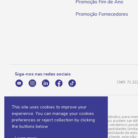
Promoção Fim de Ano
Promoção Fornecedores
Siga-nos nas redes sociais
CNPJ: 71.32
This site uses cookies to improve your
experience. You can manage your cookies
A venda e o consumo de bebidas alcoólicas são proibidos para meno
preferences or reject collection by clicking
válidas para a loja eletrônica, sendo que seus preços podem ser dif
para menos, por conta de produtos variáveis; e não vendemos produ
the buttons below
do pedido. Produtos em promoção possuem quantidades limitadas po
20/03/97). A venda está diretamente ligada à disponibilidade de es
Caso algum produto venha a faltar no pedido do cliente, este não 