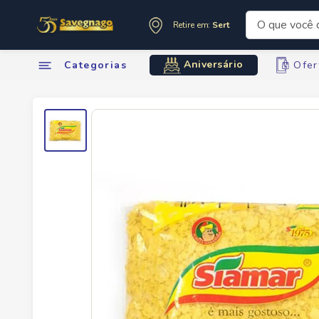
O que você de
Retire em:
Sertãozinho
Termos mai
Aniversário
Categorias
Ofer
1
º
leite
2
º
cafe
3
º
cerveja
4
º
carne
5
º
arroz
6
º
sabone
7
º
oleo
8
º
leite in
9
º
anivers
10
º
chocola