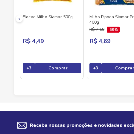
Flocao Milho Siamar 500g
Milho Pipoca Siamar P
400g
R$
7
,
19
35%
R$ 4,49
R$ 4,69
+
3
Comprar
+
3
Compra
Receba nossas promoções e novidades excl