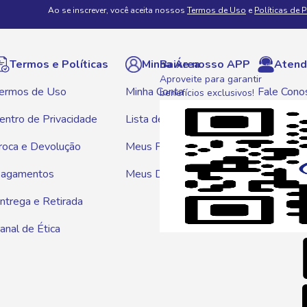
Ao se inscrever, você aceita nossos
Termos de Uso
e
Políticas de 
Termos e Políticas
Minha Área
Baixe nosso APP
Atend
Aproveite para garantir
ermos de Uso
Minha Conta
Fale Cono
benefícios exclusivos!
entro de Privacidade
Lista de Compras
WhatsAp
roca e Devolução
Meus Pedidos
Telef
agamentos
Meus Descontos
0800 01
ntrega e Retirada
E-mai
anal de Ética
atendim