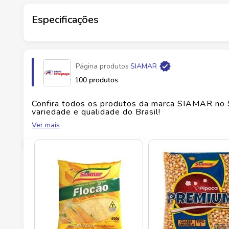
Garanta já o seu sabor caseiro para preparar prat
Especificações
Marca
SIAMAR
Página produtos
SIAMAR
Fabricante
ROCHA E ROCHA ALIMENTOS
100 produtos
EAN
7896069570324
Confira todos os produtos da marca
SIAMAR
no 
variedade e qualidade do Brasil!
Ver mais
Id do produto
11331
No Savegnago, você encontra uma ampla seleçã