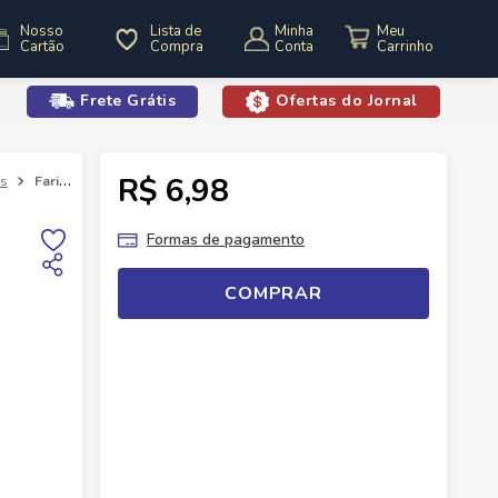
Nosso
Lista de
Minha
Cartão
Compra
Conta
Frete Grátis
Ofertas do Jornal
o
R$ 6,98
as
Farinha Milho Siamar 500g
Formas de pagamento
COMPRAR