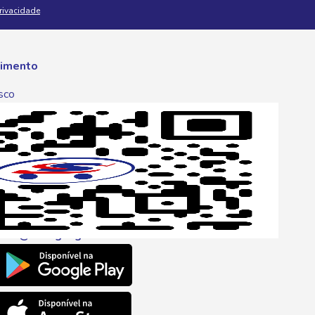
Privacidade
imento
sco
p
one
6 6680
l
ento@savegnago.com.br