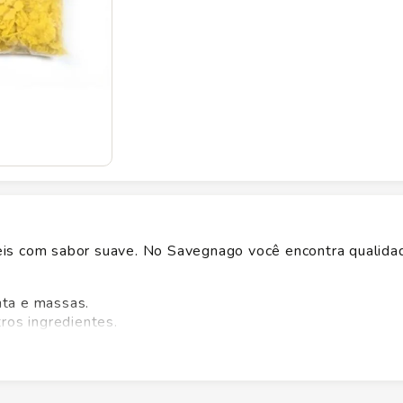
eis com sabor suave. No Savegnago você encontra qualida
ta e massas.
tros ingredientes.
eceitas.
dia na cozinha.
s do Savegnago. Verifique a embalagem para alergênicos e