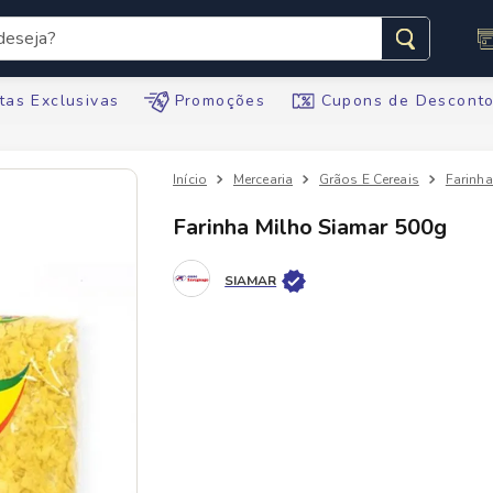
seja?
s buscados
tas Exclusivas
Promoções
Cupons de Descont
Mercearia
Grãos E Cereais
Farinh
Farinha Milho Siamar 500g
te
SIAMAR
tegral
ario
te