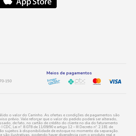
Meios de pagamentos
170-150
lido o valor do Carrinho. As ofertas e condições de pagamentos são
iso prévio. Vale reforçar que o valor do pedido poderá ser alterado,
do, de fato, no cartão de crédito do cliente no dia do faturamento
 Lei nº. 8.078 de 11/09/90 e artigo 12 – III Decreto nº. 2.181 de
stão sujeitos à disponibilidade de estoque no momento da separação.
e são ilustrativas, podendo haver divergência com o produto real e