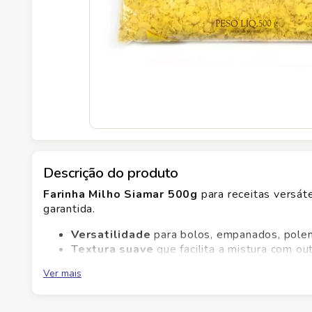
Descrição do produto
Farinha Milho Siamar 500g
para receitas versát
garantida.
Versatilidade
para bolos, empanados, polen
Textura suave
que facilita a mistura com ou
Cor dourada
que realça o aspecto final das r
Ver mais
Praticidade
rendimento estável para o dia a 
Experimente hoje e aproveite as Ofertas especiai