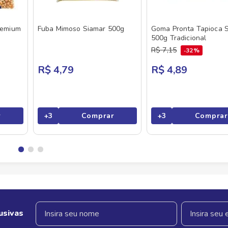
remium
Fuba Mimoso Siamar 500g
Goma Pronta Tapioca 
500g Tradicional
R$
7
,
15
32%
R$ 4,79
R$ 4,89
r
+
3
Comprar
+
3
Comprar
usivas