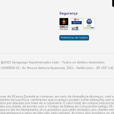
Segurança
Preferências de Cookies
@2021 Savegnago Supermercados Ltda. - Todos os direitos reservados.
2.150/0039-32 - Av. Nossa Senhora Aparecida, 2021 - Sertãozinho - SP, CEP: 14
res de 18 anos.Durante as compras, em caso de divergência de preços, será vá
erentes da loja física. Lembrando que os preços podem sofrer alterações sem av
tos por atacado por meio do e-commerce. O valor total da compra será processa
r cliente, de acordo com o Código de Defesa do Consumidor (artigo 39 – I CDC,
toque no dia do faturamento, já os produtos que serão enviados aos clientes e
será entregue e o valor do item não será cobrado. As fotos dos produtos no sit