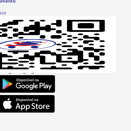
imento
sco
p
one
6 6680
l
ento@savegnago.com.br