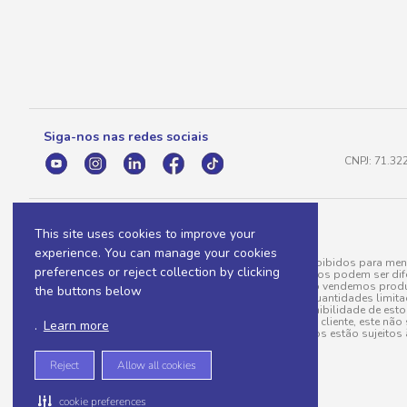
Siga-nos nas redes sociais
CNPJ: 71.32
This site uses cookies to improve your
experience. You can manage your cookies
A venda e o consumo de bebidas alcoólicas são proibidos para meno
preferences or reject collection by clicking
válidas para a loja eletrônica, sendo que seus preços podem ser dif
para menos, por conta de produtos variáveis; e não vendemos produ
the buttons below
do pedido. Produtos em promoção possuem quantidades limitadas po
20/03/97). A venda está diretamente ligada à disponibilidade de es
Caso algum produto venha a faltar no pedido do cliente, este não 
.
Learn more
todos os pedidos estão sujeitos 
Reject
Allow all cookies
cookie preferences