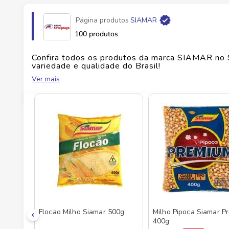
Página produtos
SIAMAR
Fabricante
ROCHA E ROCHA ALIMENTOS
100 produtos
EAN
7896069570348
Confira todos os produtos da marca
SIAMAR
no 
variedade e qualidade do Brasil!
Ver mais
Id do produto
11328
No Savegnago, você encontra uma ampla seleçã
Flocao Milho Siamar 500g
Milho Pipoca Siamar P
400g