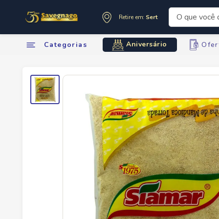
O que você de
Retire em:
Sertãozinho
Termos mai
Aniversário
Categorias
Ofer
1
º
leite
2
º
cafe
3
º
cerveja
4
º
carne
5
º
arroz
6
º
sabone
7
º
oleo
8
º
anivers
9
º
leite in
10
º
chocola