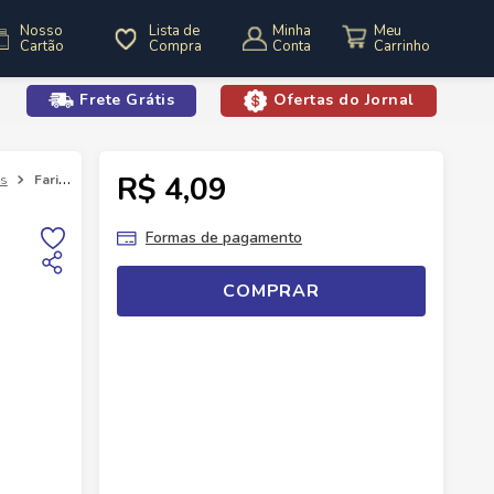
Nosso
Lista de
Minha
Cartão
Compra
Conta
Frete Grátis
Ofertas do Jornal
o
R$ 4,09
as
Farinha Mandioca Siamar 500g Torrada
Formas de pagamento
COMPRAR