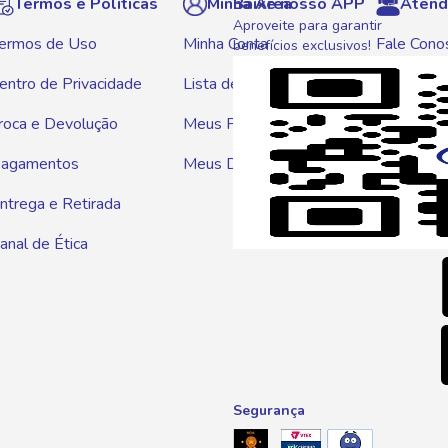
Termos e Políticas
Minha Área
Baixe nosso APP
Atend
Aproveite para garantir
ermos de Uso
Minha Conta
Fale Cono
benefícios exclusivos!
entro de Privacidade
Lista de Compras
WhatsAp
roca e Devolução
Meus Pedidos
Telef
agamentos
Meus Descontos
0800 01
ntrega e Retirada
E-mai
anal de Ética
atendim
Segurança