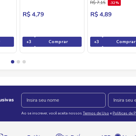
R$
7
,
15
32%
R$ 4,79
R$ 4,89
r
+
3
Comprar
+
3
Comprar
usivas
Ao se inscrever, você aceita nossos
Termos de Uso
e
Políticas de 