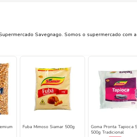
Largura
17
cm
Comprimento
2
cm
Supermercado Savegnago. Somos o supermercado com a
Peso
0.527
kg
o de produtos
SIAMAR
, confira abaixo:
remium
Fuba Mimoso Siamar 500g
Goma Pronta Tapioca 
500g Tradicional