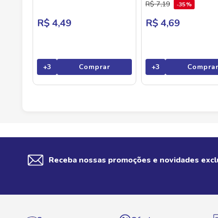
R$
7
,
19
35%
R$ 4,49
R$ 4,69
+
3
Comprar
+
3
Compra
Receba nossas promoções e novidades excl