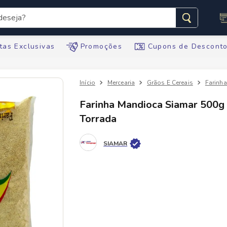
seja?
s buscados
tas Exclusivas
Promoções
Cupons de Descont
Mercearia
Grãos E Cereais
Farinh
Farinha Mandioca Siamar 500g
Torrada
te
SIAMAR
ario
tegral
te