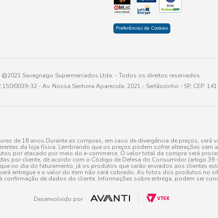
Preferências de Cookies
@2021 Savegnago Supermercados Ltda. - Todos os direitos reservados.
2.150/0039-32 - Av. Nossa Senhora Aparecida, 2021 - Sertãozinho - SP, CEP: 14
res de 18 anos.Durante as compras, em caso de divergência de preços, será vá
erentes da loja física. Lembrando que os preços podem sofrer alterações sem av
tos por atacado por meio do e-commerce. O valor total da compra será processa
r cliente, de acordo com o Código de Defesa do Consumidor (artigo 39 – I CDC,
toque no dia do faturamento, já os produtos que serão enviados aos clientes e
será entregue e o valor do item não será cobrado. As fotos dos produtos no sit
à confirmação de dados do cliente. Informações sobre entrega, podem ser cons
Desenvolvido por