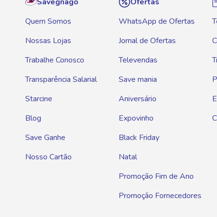
Savegnago
Ofertas
Quem Somos
WhatsApp de Ofertas
T
Nossas Lojas
Jornal de Ofertas
C
Trabalhe Conosco
Televendas
T
Transparência Salarial
Save mania
P
Starcine
Aniversário
E
Blog
Expovinho
C
Save Ganhe
Black Friday
Nosso Cartão
Natal
Promoção Fim de Ano
Promoção Fornecedores