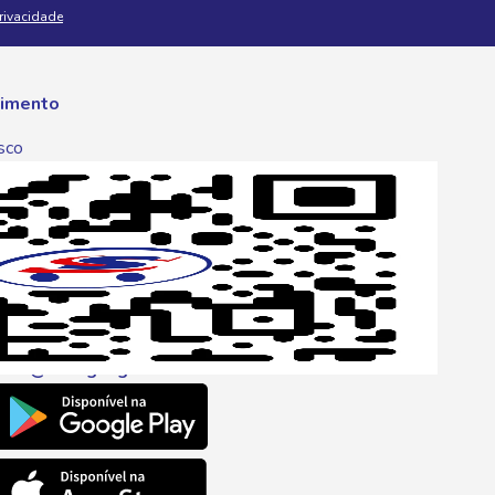
Privacidade
imento
sco
p
one
6 6680
l
ento@savegnago.com.br