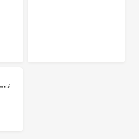
 você
osé
e