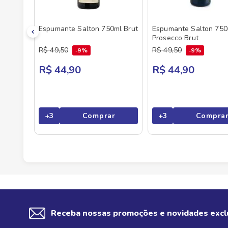
Espumante Salton 750ml Brut
Espumante Salton 750
Prosecco Brut
R$
49
,
50
R$
49
,
50
9%
9%
R$ 44,90
R$ 44,90
+
3
Comprar
+
3
Compra
Receba nossas promoções e novidades excl