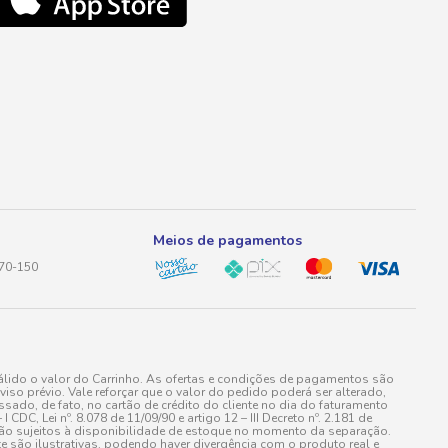
Meios de pagamentos
170-150
lido o valor do Carrinho. As ofertas e condições de pagamentos são
iso prévio. Vale reforçar que o valor do pedido poderá ser alterado,
do, de fato, no cartão de crédito do cliente no dia do faturamento
 Lei nº. 8.078 de 11/09/90 e artigo 12 – III Decreto nº. 2.181 de
stão sujeitos à disponibilidade de estoque no momento da separação.
e são ilustrativas, podendo haver divergência com o produto real e