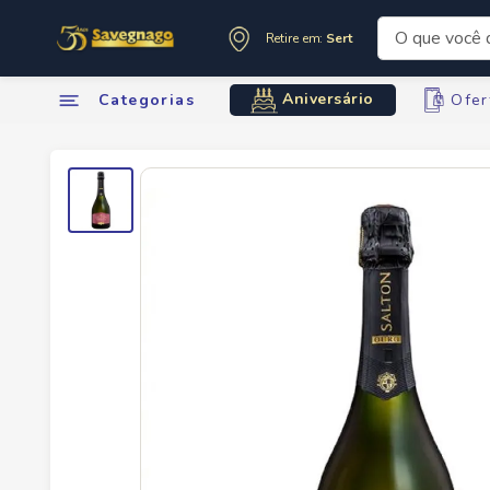
O que você de
Retire em:
Sertãozinho
Termos mai
Aniversário
Categorias
Ofer
1
º
leite
2
º
cafe
3
º
cerveja
4
º
carne
5
º
arroz
6
º
sabone
7
º
oleo
8
º
leite in
9
º
anivers
10
º
chocola