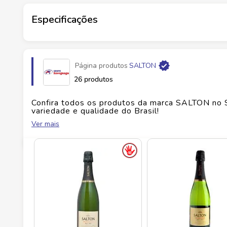
celebre com estilo. Venda proibida para menores 
Especificações
Marca
SALTON
Página produtos
SALTON
Fabricante
VINICOLA SALTON S.A.
26 produtos
EAN
7896023016837
Confira todos os produtos da marca
SALTON
no 
variedade e qualidade do Brasil!
Ver mais
Id do produto
140374
No Savegnago, você encontra uma ampla seleçã