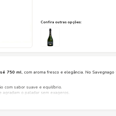
osé 750 ml
, com aroma fresco e elegância. No Savegnago
ão com sabor suave e equilíbrio.
ue agradam o paladar sem exageros.
om aperitivos, saladas e frutos do mar.
dadosa para chegar fresco e pronto para servir.
gnago. Adquira já o seu
Espumante Salton Ouro Brut R