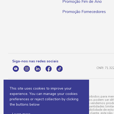
Promoção Fim de Ano
Promoção Fornecedores
Siga-nos nas redes sociais
CNPJ: 71.32
This site uses cookies to improve your
experience. You can manage your cookies
A venda e o consumo de bebidas alcoólicas são proibidos para meno
preferences or reject collection by clicking
válidas para a loja eletrônica, sendo que seus preços podem ser dif
para menos, por conta de produtos variáveis; e não vendemos produ
the buttons below
do pedido. Produtos em promoção possuem quantidades limitadas po
20/03/97). A venda está diretamente ligada à disponibilidade de es
Caso algum produto venha a faltar no pedido do cliente, este não 