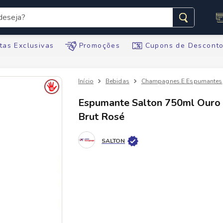
seja?
s buscados
tas Exclusivas
Promoções
Cupons de Descont
Bebidas
Champagnes E Espumantes
Espumante Salton 750ml Ouro
Brut Rosé
te
SALTON
tegral
ario
te