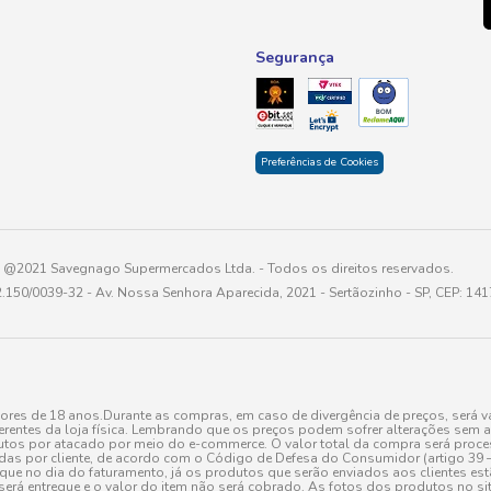
Segurança
Preferências de Cookies
@2021 Savegnago Supermercados Ltda. - Todos os direitos reservados.
2.150/0039-32 - Av. Nossa Senhora Aparecida, 2021 - Sertãozinho - SP, CEP: 14
res de 18 anos.Durante as compras, em caso de divergência de preços, será vá
erentes da loja física. Lembrando que os preços podem sofrer alterações sem av
tos por atacado por meio do e-commerce. O valor total da compra será processa
r cliente, de acordo com o Código de Defesa do Consumidor (artigo 39 – I CDC,
toque no dia do faturamento, já os produtos que serão enviados aos clientes e
será entregue e o valor do item não será cobrado. As fotos dos produtos no sit