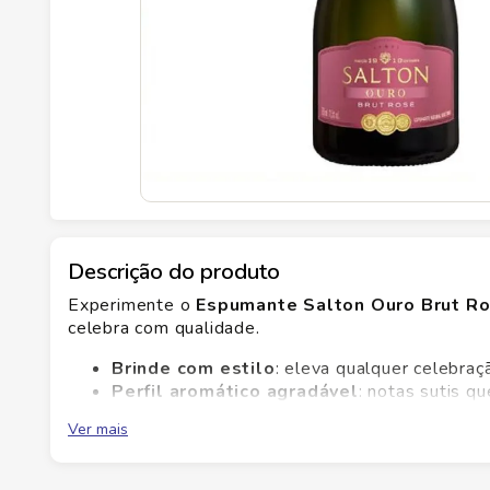
Descrição do produto
Experimente o
Espumante Salton Ouro Brut R
celebra com qualidade.
Brinde com estilo
: eleva qualquer celebraç
Perfil aromático agradável
: notas sutis q
Versatilidade na harmonização
: combina c
Ver mais
Compra confiável Savegnago
: seleção cui
Qualidade e frescor garantidos pelo cuidado Save