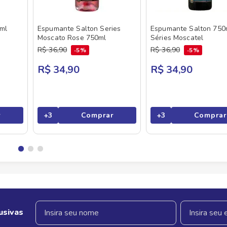
ml
Espumante Salton Series
Espumante Salton 750
Moscato Rose 750ml
Séries Moscatel
R$
36
,
90
R$
36
,
90
5%
5%
R$ 34,90
R$ 34,90
r
+
3
Comprar
+
3
Comprar
usivas