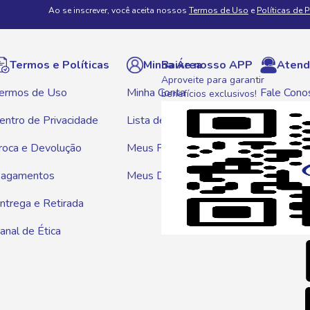
Ao se inscrever, você aceita nossos
Termos de Uso
e
Políticas de 
Termos e Políticas
Minha Área
Baixe nosso APP
Atend
Aproveite para garantir
ermos de Uso
Minha Conta
Fale Cono
benefícios exclusivos!
entro de Privacidade
Lista de Compras
WhatsAp
roca e Devolução
Meus Pedidos
Telef
agamentos
Meus Descontos
0800 01
ntrega e Retirada
E-mai
anal de Ética
atendim