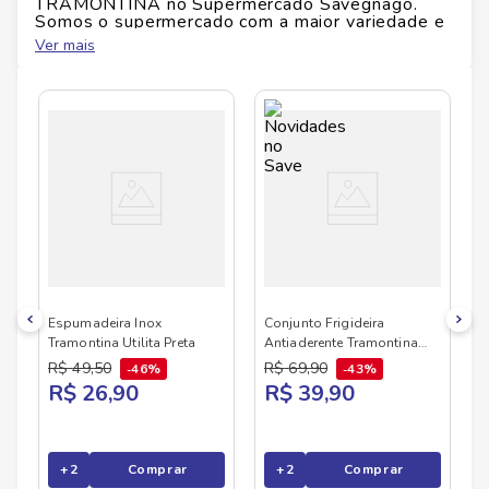
TRAMONTINA
no Supermercado Savegnago.
Somos o supermercado com a maior variedade e
qualidade do Brasil!
Ver mais
No Savegnago, você encontra uma ampla seleção
de produtos
TRAMONTINA
, confira abaixo:
Espumadeira Inox
Conjunto Frigideira
Tramontina Utilita Preta
Antiaderente Tramontina
Turim Vermelha Com 2
R$
49
,
50
R$
69
,
90
46%
43%
Unidades 16cm e 20cm
R$ 26,90
R$ 39,90
+
2
Comprar
+
2
Comprar