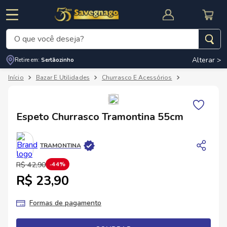
O que você deseja?
Alterar >
Retire em:
Sertãozinho
Termos mais buscados
Bazar E Utilidades
Churrasco E Acessórios
Acessórios Pa
1
º
leite
2
º
cafe
RNAL
CUPOM DE DESCONTO
Espeto Churrasco Tramontina 55cm
3
º
cerveja
4
º
carne
TRAMONTINA
5
º
arroz
R$
42
,
90
44%
R$ 23,90
Formas de pagamento