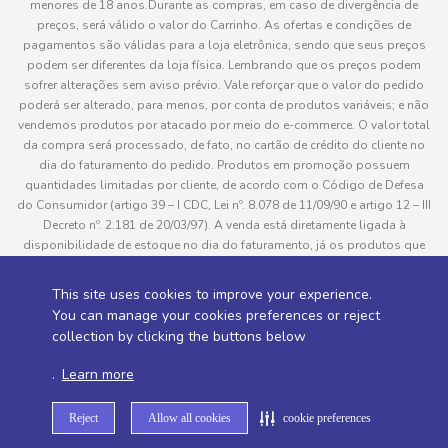
menores de 18 anos.Durante as compras, em caso de divergência de
preços, será válido o valor do Carrinho. As ofertas e condições de
pagamentos são válidas para a loja eletrônica, sendo que seus preços
podem ser diferentes da loja física. Lembrando que os preços podem
sofrer alterações sem aviso prévio. Vale reforçar que o valor do pedido
poderá ser alterado, para menos, por conta de produtos variáveis; e não
vendemos produtos por atacado por meio do e-commerce. O valor total
da compra será processado, de fato, no cartão de crédito do cliente no
dia do faturamento do pedido. Produtos em promoção possuem
quantidades limitadas por cliente, de acordo com o Código de Defesa
do Consumidor (artigo 39 – I CDC, Lei nº. 8.078 de 11/09/90 e artigo 12 – III
Decreto nº. 2.181 de 20/03/97). A venda está diretamente ligada à
disponibilidade de estoque no dia do faturamento, já os produtos que
serão enviados aos clientes estão sujeitos à disponibilidade de estoque
no momento da separação. Caso algum produto venha a faltar no
This site uses cookies to improve your experience.
pedido do cliente, este não será entregue e o valor do item não será
You can manage your cookies preferences or reject
cobrado. As fotos dos produtos no site são ilustrativas, podendo haver
collection by clicking the buttons below
divergência com o produto real e todos os pedidos estão sujeitos à
confirmação de dados do cliente. Informações sobre entrega, podem ser
.
Learn more
consultadas em “Política de Entregas”
Reject
Allow all cookies
cookie preferences
Desenvolvido por