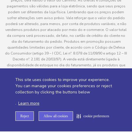
preços, será válido o valor do Carrinho. As ofertas e condições de
pagamentos são válidas para a loja eletrônica, sendo que seus preços
podem ser diferentes da loja física. Lembrando que os preços podem
sofrer alterações sem aviso prévio. Vale reforçar que o valor do pedido
poderá ser alterado, para menos, por conta de produtos variáveis; e não
vendemos produtos por atacado por meio do e-commerce. O valor total
da compra será processado, de fato, no cartão de crédito do cliente no
dia do faturamento do pedido. Produtos em promoção possuem
quantidades limitadas por cliente, de acordo com o Código de Defesa
do Consumidor (artigo 39 – I CDC, Lei nº. 8.078 de 11/09/90 e artigo 12 – III
Decreto nº. 2.181 de 20/03/97). A venda está diretamente ligada à
disponibilidade de estoque no dia do faturamento, já os produtos que
serão enviados aos clientes estão sujeitos à disponibilidade de estoque
no momento da separação. Caso algum produto venha a faltar no
This site uses cookies to improve your experience.
pedido do cliente, este não será entregue e o valor do item não será
You can manage your cookies preferences or reject
cobrado. As fotos dos produtos no site são ilustrativas, podendo haver
collection by clicking the buttons below
divergência com o produto real e todos os pedidos estão sujeitos à
confirmação de dados do cliente. Informações sobre entrega, podem ser
.
Learn more
consultadas em “Política de Entregas”
Reject
Allow all cookies
cookie preferences
Desenvolvido por