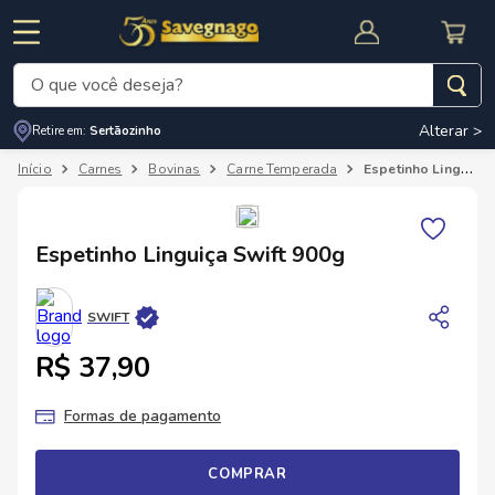
O que você deseja?
Alterar >
Retire em:
Sertãozinho
Termos mais buscados
Carnes
Bovinas
Carne Temperada
Espetinho Linguiça Swift 900g
1
º
leite
2
º
cafe
RNAL
CUPOM DE DESCONTO
Espetinho Linguiça Swift 900g
3
º
cerveja
4
º
carne
SWIFT
5
º
arroz
R$ 37,90
Formas de pagamento
COMPRAR