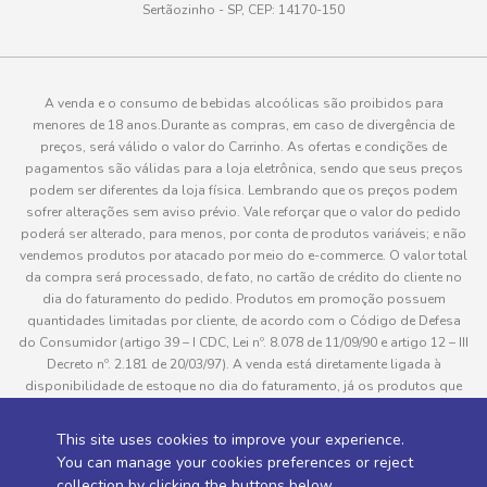
Sertãozinho - SP, CEP: 14170-150
A venda e o consumo de bebidas alcoólicas são proibidos para
menores de 18 anos.Durante as compras, em caso de divergência de
preços, será válido o valor do Carrinho. As ofertas e condições de
pagamentos são válidas para a loja eletrônica, sendo que seus preços
podem ser diferentes da loja física. Lembrando que os preços podem
sofrer alterações sem aviso prévio. Vale reforçar que o valor do pedido
poderá ser alterado, para menos, por conta de produtos variáveis; e não
vendemos produtos por atacado por meio do e-commerce. O valor total
da compra será processado, de fato, no cartão de crédito do cliente no
dia do faturamento do pedido. Produtos em promoção possuem
quantidades limitadas por cliente, de acordo com o Código de Defesa
do Consumidor (artigo 39 – I CDC, Lei nº. 8.078 de 11/09/90 e artigo 12 – III
Decreto nº. 2.181 de 20/03/97). A venda está diretamente ligada à
disponibilidade de estoque no dia do faturamento, já os produtos que
serão enviados aos clientes estão sujeitos à disponibilidade de estoque
no momento da separação. Caso algum produto venha a faltar no
This site uses cookies to improve your experience.
pedido do cliente, este não será entregue e o valor do item não será
You can manage your cookies preferences or reject
cobrado. As fotos dos produtos no site são ilustrativas, podendo haver
collection by clicking the buttons below