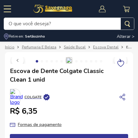
O que você deseja?
Alterar >
Retire em:
Sertãozinho
Termos mais buscados
Perfumaria E Beleza
Saúde Bucal
Escova Dental
Escova de Dente Colgate Classic Clean 1 unid
1
º
leite
2
º
cafe
RNAL
CUPOM DE DESCONTO
Escova de Dente Colgate Classic
3
º
cerveja
Clean 1 unid
4
º
carne
5
º
arroz
COLGATE
R$ 6,35
Formas de pagamento