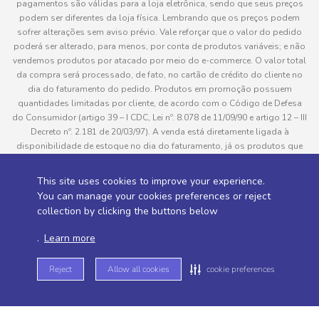
pagamentos são válidas para a loja eletrônica, sendo que seus preços
podem ser diferentes da loja física. Lembrando que os preços podem
sofrer alterações sem aviso prévio. Vale reforçar que o valor do pedido
poderá ser alterado, para menos, por conta de produtos variáveis; e não
vendemos produtos por atacado por meio do e-commerce. O valor total
da compra será processado, de fato, no cartão de crédito do cliente no
dia do faturamento do pedido. Produtos em promoção possuem
quantidades limitadas por cliente, de acordo com o Código de Defesa
do Consumidor (artigo 39 – I CDC, Lei nº. 8.078 de 11/09/90 e artigo 12 – III
Decreto nº. 2.181 de 20/03/97). A venda está diretamente ligada à
disponibilidade de estoque no dia do faturamento, já os produtos que
serão enviados aos clientes estão sujeitos à disponibilidade de estoque
no momento da separação. Caso algum produto venha a faltar no
This site uses cookies to improve your experience.
pedido do cliente, este não será entregue e o valor do item não será
You can manage your cookies preferences or reject
cobrado. As fotos dos produtos no site são ilustrativas, podendo haver
collection by clicking the buttons below
divergência com o produto real e todos os pedidos estão sujeitos à
confirmação de dados do cliente. Informações sobre entrega, podem ser
.
Learn more
consultadas em “Política de Entregas”
Reject
Allow all cookies
cookie preferences
Desenvolvido por