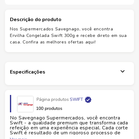
Descrição do produto
Nos Supermercados Savegnago, você encontra
Ervilha Congelada Swift 300g e recebe direto em sua
casa. Confira as melhores ofertas aqui!
Especificações
Marca
SWIFT
Página produtos
SWIFT
Fabricante
SWIFT CD ANHANGUERA
100 produtos
No Savegnago Supermercados, você encontra
EAN
7899567208607
Swift - a qualidade premium que transforma cada
refeição em uma experiência especial. Cada corte
Swift é resultado de um rigoroso processo de
Id do produto
134956
seleção, garantindo carne suína, bovina e aves