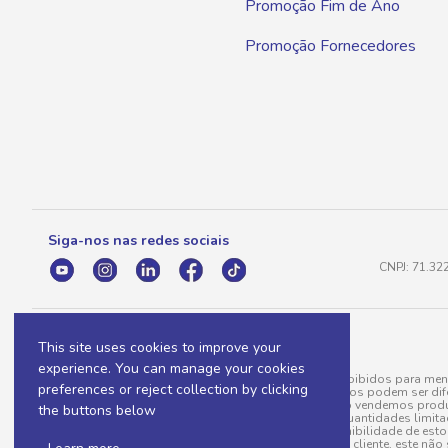
Promoção Fim de Ano
Promoção Fornecedores
Siga-nos nas redes sociais
CNPJ: 71.32
This site uses cookies to improve your
experience. You can manage your cookies
A venda e o consumo de bebidas alcoólicas são proibidos para meno
preferences or reject collection by clicking
válidas para a loja eletrônica, sendo que seus preços podem ser dif
para menos, por conta de produtos variáveis; e não vendemos produ
the buttons below
do pedido. Produtos em promoção possuem quantidades limitadas po
20/03/97). A venda está diretamente ligada à disponibilidade de es
Caso algum produto venha a faltar no pedido do cliente, este não 