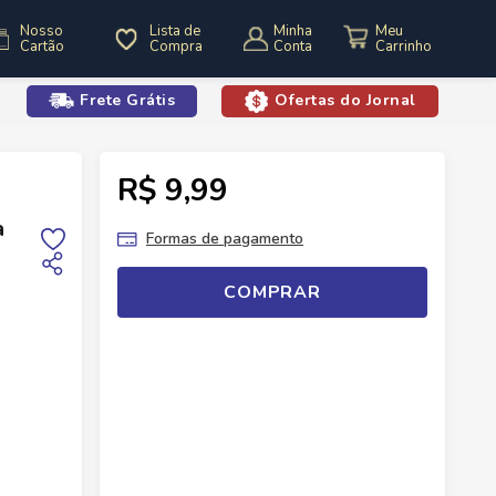
Nosso
Lista de
Minha
Cartão
Compra
Conta
Frete Grátis
Ofertas do Jornal
o
R$ 9,99
Energéticos
Energético Monster 473ml Lata Zero Absolutely
a
Formas de pagamento
COMPRAR