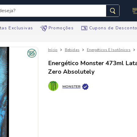
seja?
s buscados
tas Exclusivas
Promoções
Cupons de Descont
Bebidas
Energéticos E Isotônicos
Energético Monster 473ml Lat
Zero Absolutely
te
MONSTER
tegral
ario
te