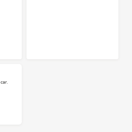
car.
l Lata