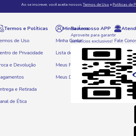
Ao se inscrever, você aceita nossos
Termos de Uso
e
Políticas de 
Termos e Políticas
Minha Área
Baixe nosso APP
Atend
Aproveite para garantir
ermos de Uso
Minha Conta
Fale Cono
benefícios exclusivos!
entro de Privacidade
Lista de Compras
WhatsAp
roca e Devolução
Meus Pedidos
Telef
agamentos
Meus Descontos
0800 01
ntrega e Retirada
E-mai
anal de Ética
atendim