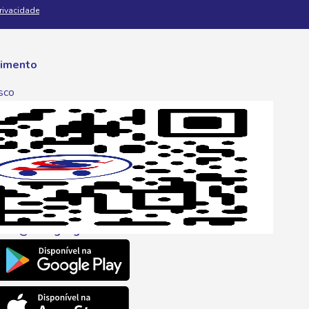
Privacidade
imento
sco
p
one
6 6680
l
ento@savegnago.com.br