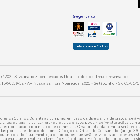
Segurança
Preferências de Cookies
@2021 Savegnago Supermercados Ltda. - Todos os direitos reservados.
2.150/0039-32 - Av. Nossa Senhora Aparecida, 2021 - Sertãozinho - SP, CEP: 14
res de 18 anos.Durante as compras, em caso de divergência de preços, será vá
erentes da loja física. Lembrando que os preços podem sofrer alterações sem av
tos por atacado por meio do e-commerce. O valor total da compra será processa
r cliente, de acordo com o Código de Defesa do Consumidor (artigo 39 – I CDC,
toque no dia do faturamento, já os produtos que serão enviados aos clientes e
será entregue e o valor do item não será cobrado. As fotos dos produtos no sit