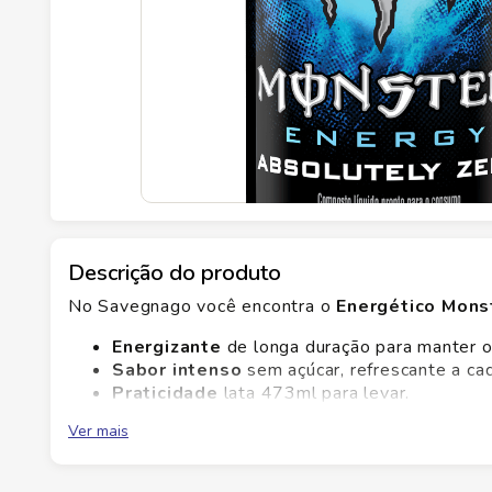
Descrição do produto
No Savegnago você encontra o
Energético Mons
Energizante
de longa duração para manter o
Sabor intenso
sem açúcar, refrescante a ca
Praticidade
lata 473ml para levar.
Concentração
estável para o dia inteiro.
Ver mais
Qualidade Monster em cada gole para estudo, trab
Zero Absolutely e tenha energia em qualquer ocas