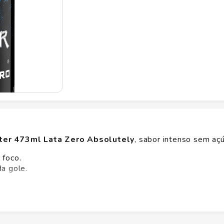
ter 473ml Lata Zero Absolutely
, sabor intenso sem açú
 foco.
da gole.
alho ou treino. Garanta já o seu Energético Monster 473m
ião. Verifique a embalagem para alérgenos e glúten.