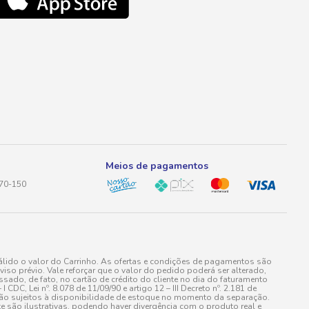
Meios de pagamentos
170-150
lido o valor do Carrinho. As ofertas e condições de pagamentos são
iso prévio. Vale reforçar que o valor do pedido poderá ser alterado,
do, de fato, no cartão de crédito do cliente no dia do faturamento
 Lei nº. 8.078 de 11/09/90 e artigo 12 – III Decreto nº. 2.181 de
stão sujeitos à disponibilidade de estoque no momento da separação.
e são ilustrativas, podendo haver divergência com o produto real e