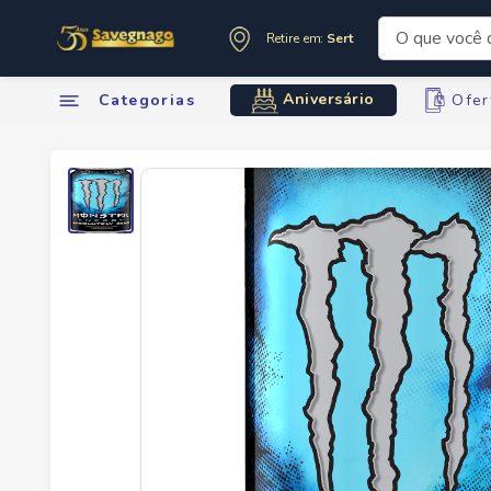
O que você de
Retire em:
Sertãozinho
Termos mai
Aniversário
Categorias
Ofer
1
º
leite
2
º
cafe
3
º
cerveja
4
º
carne
5
º
arroz
6
º
sabone
7
º
oleo
8
º
leite in
9
º
anivers
10
º
chocola