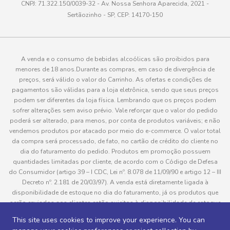
CNPJ: 71.322.150/0039-32 - Av. Nossa Senhora Aparecida, 2021 -
Sertãozinho - SP, CEP: 14170-150
A venda e o consumo de bebidas alcoólicas são proibidos para
menores de 18 anos.Durante as compras, em caso de divergência de
preços, será válido o valor do Carrinho. As ofertas e condições de
pagamentos são válidas para a loja eletrônica, sendo que seus preços
podem ser diferentes da loja física. Lembrando que os preços podem
sofrer alterações sem aviso prévio. Vale reforçar que o valor do pedido
poderá ser alterado, para menos, por conta de produtos variáveis; e não
vendemos produtos por atacado por meio do e-commerce. O valor total
da compra será processado, de fato, no cartão de crédito do cliente no
dia do faturamento do pedido. Produtos em promoção possuem
quantidades limitadas por cliente, de acordo com o Código de Defesa
do Consumidor (artigo 39 – I CDC, Lei nº. 8.078 de 11/09/90 e artigo 12 – III
Decreto nº. 2.181 de 20/03/97). A venda está diretamente ligada à
disponibilidade de estoque no dia do faturamento, já os produtos que
serão enviados aos clientes estão sujeitos à disponibilidade de estoque
no momento da separação. Caso algum produto venha a faltar no
This site uses cookies to improve your experience. You can
pedido do cliente, este não será entregue e o valor do item não será