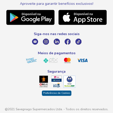
Black Friday
Canal de Ética
Aproveite para garantir benefícios exclusivos!
WhatsApp
Meus Descontos
Natal
Telefone
Promoção Fim de Ano
0800 016 6680
Promoção Fornecedores
Siga-nos nas redes sociais
E-mail
atendimento@savegnago.com.br
Meios de pagamentos
Segurança
Preferências de Cookies
@2021 Savegnago Supermercados Ltda. - Todos os direitos reservados.