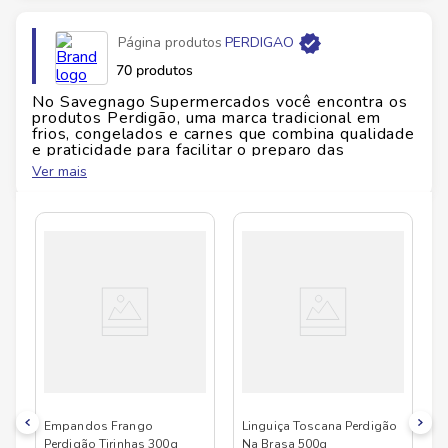
Página produtos
PERDIGAO
70 produtos
No Savegnago Supermercados você encontra os
produtos Perdigão, uma marca tradicional em
frios, congelados e carnes que combina qualidade
e praticidade para facilitar o preparo das
refeições do dia a dia. Com um portfólio variado
Ver mais
que atende diferentes ocasiões, a Perdigão se
destaca pelo cuidado na seleção das matérias-
primas e por processos que preservam sabor,
textura e segurança alimentar, garantindo
alimentos que chegam à sua mesa com
consistência e confiabilidade. Seja para preparar
um almoço completo, montar lanches rápidos ou
criar receitas especiais, os produtos oferecem
versatilidade e rendimento, tornando a rotina na
cozinha mais simples e eficiente. Além disso, a
praticidade no armazenamento e preparo
contribui para que você aproveite melhor seu
tempo sem abrir mão de refeições saborosas,
criando momentos agradáveis em família ou
entre amigos. Toda a linha Perdigão está
disponível no Savegnago Supermercados para
Empandos Frango
Linguiça Toscana Perdigão
trazer mais conveniência e sabor para o seu dia a
Perdigão Tirinhas 300g
Na Brasa 500g