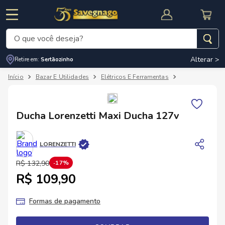
O que você deseja?
Alterar >
Retire em:
Sertãozinho
Termos mais buscados
Bazar E Utilidades
Elétricos E Ferramentas
Mais Produtos 
1
º
leite
2
º
cafe
RNAL
CUPOM DE DESCONTO
Ducha Lorenzetti Maxi Ducha 127v
3
º
cerveja
4
º
carne
LORENZETTI
5
º
arroz
R$
132
,
90
17%
R$ 109,90
Formas de pagamento