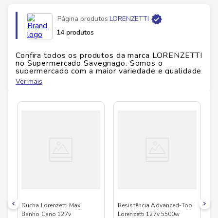
Página produtos
LORENZETTI
14 produtos
Confira todos os produtos da marca
LORENZETTI
no Supermercado Savegnago. Somos o
supermercado com a maior variedade e qualidade
do Brasil!
Ver mais
No Savegnago, você encontra uma ampla seleção
de produtos
LORENZETTI
, confira abaixo:
Ducha Lorenzetti Maxi
Resistência Advanced-Top
Banho Cano 127v
Lorenzetti 127v 5500w