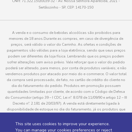
CNPJ: 71.322.150/0039-32 - Av. Nossa Senhora Aparecida, 2021 -
Sertãozinho - SP, CEP: 14170-150
A venda e o consumo de bebidas alcoólicas são proibidos para
menores de 18 anos.Durante as compras, em caso de divergência de
preços, será válido o valor do Carrinho. As ofertas e condições de
pagamentos são válidas para a loja eletrônica, sendo que seus preços
podem ser diferentes da loja física. Lembrando que os preços podem
sofrer alterações sem aviso prévio. Vale reforçar que o valor do pedido
poderá ser alterado, para menos, por conta de produtos variáveis; e não
vendemos produtos por atacado por meio do e-commerce. O valor total
da compra será processado, de fato, no cartão de crédito do cliente no
dia do faturamento do pedido. Produtos em promoção possuem
quantidades limitadas por cliente, de acordo com o Código de Defesa
do Consumidor (artigo 39 – I CDC, Lei nº. 8.078 de 11/09/90 e artigo 12 – III
Decreto nº. 2.181 de 20/03/97). A venda está diretamente ligada à
disponibilidade de estoque no dia do faturamento, já os produtos que
serão enviados aos clientes estão sujeitos à disponibilidade de estoque
no momento da separação. Caso algum produto venha a faltar no
This site uses cookies to improve your experience.
pedido do cliente, este não será entregue e o valor do item não será
You can manage your cookies preferences or reject