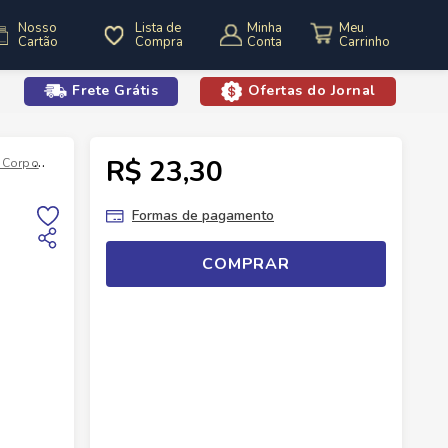
Nosso
Lista de
Minha
Cartão
Compra
Conta
Frete Grátis
Ofertas do Jornal
o
R$ 23,30
 Corpo
Desodorantes
Desodorante Aerossol Nivea Derma Contro De
Formas de pagamento
COMPRAR