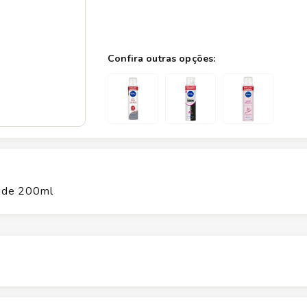
nde 200ml
Altura
21.4
cm