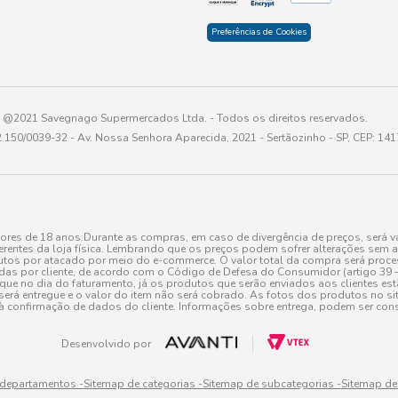
Preferências de Cookies
@2021 Savegnago Supermercados Ltda. - Todos os direitos reservados.
2.150/0039-32 - Av. Nossa Senhora Aparecida, 2021 - Sertãozinho - SP, CEP: 14
res de 18 anos.Durante as compras, em caso de divergência de preços, será vá
erentes da loja física. Lembrando que os preços podem sofrer alterações sem av
tos por atacado por meio do e-commerce. O valor total da compra será processa
r cliente, de acordo com o Código de Defesa do Consumidor (artigo 39 – I CDC,
toque no dia do faturamento, já os produtos que serão enviados aos clientes e
será entregue e o valor do item não será cobrado. As fotos dos produtos no sit
à confirmação de dados do cliente. Informações sobre entrega, podem ser cons
Desenvolvido por
 departamentos -
Sitemap de categorias -
Sitemap de subcategorias -
Sitemap de