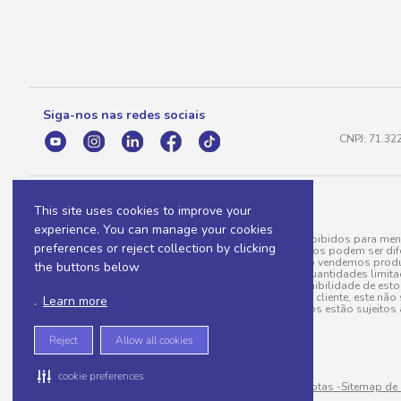
Siga-nos nas redes sociais
CNPJ: 71.32
This site uses cookies to improve your
experience. You can manage your cookies
A venda e o consumo de bebidas alcoólicas são proibidos para meno
preferences or reject collection by clicking
válidas para a loja eletrônica, sendo que seus preços podem ser dif
para menos, por conta de produtos variáveis; e não vendemos produ
the buttons below
do pedido. Produtos em promoção possuem quantidades limitadas po
20/03/97). A venda está diretamente ligada à disponibilidade de es
Caso algum produto venha a faltar no pedido do cliente, este não 
.
Learn more
todos os pedidos estão sujeitos 
Reject
Allow all cookies
cookie preferences
Sitemap de rotas -
Sitemap de