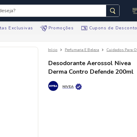
seja?
s buscados
tas Exclusivas
Promoções
Cupons de Descont
Perfumaria E Beleza
Cuidados Para O
Desodorante Aerossol Nivea
Derma Contro Defende 200ml
te
NIVEA
tegral
te
ario