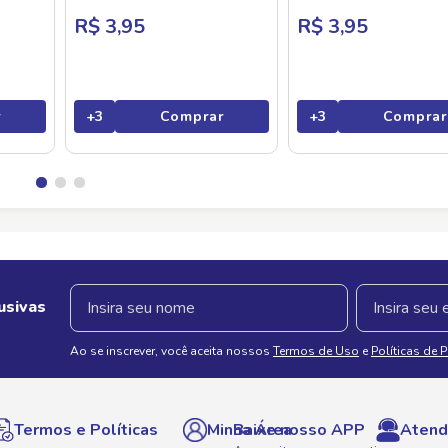
R$ 3,95
R$ 3,95
r
+
3
Comprar
+
3
Comprar
usivas
Ao se inscrever, você aceita nossos
Termos de Uso
e
Políticas de 
Termos e Políticas
Minha Área
Baixe nosso APP
Atend