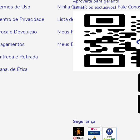
Aproveite para garantir
ermos de Uso
Minha Conta
Fale Cono
benefícios exclusivos!
entro de Privacidade
Lista de Compras
WhatsAp
roca e Devolução
Meus Pedidos
Telef
agamentos
Meus Descontos
0800 01
ntrega e Retirada
E-mai
anal de Ética
atendim
Segurança