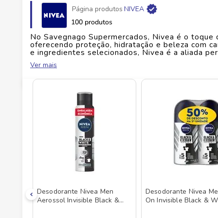
Página produtos
NIVEA
Fabricante
BDF NIVEA LTDA
100 produtos
No Savegnago Supermercados, Nivea é o toque d
EAN
4006000178868
oferecendo proteção, hidratação e beleza com c
e ingredientes selecionados, Nivea é a aliada pe
eficazes e confiáveis — seja com a pele, os lábio
Ver mais
Id do produto
159301
corporais, desodorantes e protetores solares, Ni
ideal para quem busca bem-estar diário com aqu
soluções para todos os tipos e necessidades, N
sua pele com cuidado verdadeiro. Nivea é para 
leveza. Disponível no Savegnago Supermercados
incomparável.
Desodorante Nivea Men
Desodorante Nivea Me
Aerossol Invisible Black &
On Invisible Black & W
White 200ml
50ml com 50% de Des
na 2ª Unidade