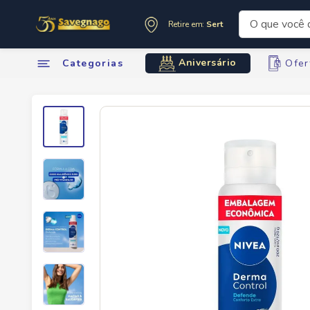
O que você de
Retire em:
Sertãozinho
Termos mai
Aniversário
Categorias
Ofer
1
º
leite
2
º
cafe
3
º
cerveja
4
º
carne
5
º
arroz
6
º
sabone
7
º
oleo
8
º
leite in
9
º
chocola
10
º
anivers