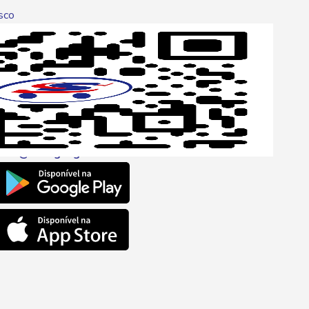
sco
p
one
6 6680
l
ento@savegnago.com.br