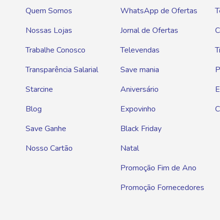
Quem Somos
WhatsApp de Ofertas
T
Nossas Lojas
Jornal de Ofertas
C
Trabalhe Conosco
Televendas
T
Transparência Salarial
Save mania
P
Starcine
Aniversário
E
Blog
Expovinho
C
Save Ganhe
Black Friday
Nosso Cartão
Natal
Promoção Fim de Ano
Promoção Fornecedores