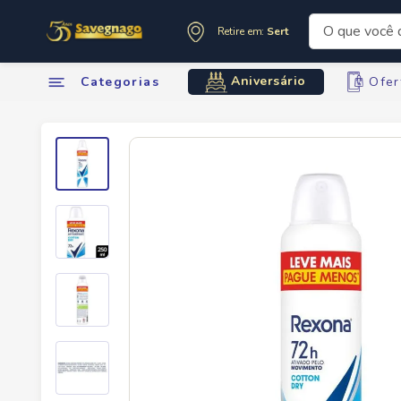
O que você de
Retire em:
Sertãozinho
Termos mai
Aniversário
Categorias
Ofer
1
º
leite
2
º
cafe
3
º
cerveja
4
º
carne
5
º
arroz
6
º
sabone
7
º
oleo
8
º
leite in
9
º
anivers
10
º
chocola