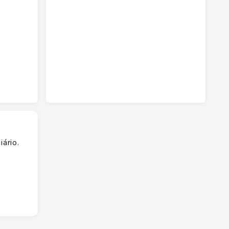
ário.
da