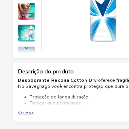
Descrição do produto
Desodorante Rexona Cotton Dry
oferece fragrâ
No Savegnago você encontra proteção que dura o 
Proteção de longa duração.
Frescor que permanece.
Acabamento seco sem manchas.
Ver mais
Fragrância suave e discreta.
Essa escolha alia qualidade e conforto, com fragrâ