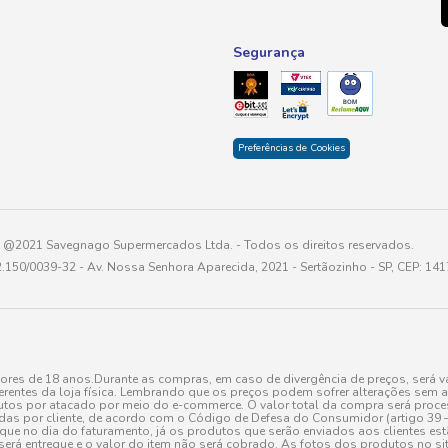
Segurança
Preferências de Cookies
@2021 Savegnago Supermercados Ltda. - Todos os direitos reservados.
2.150/0039-32 - Av. Nossa Senhora Aparecida, 2021 - Sertãozinho - SP, CEP: 14
res de 18 anos.Durante as compras, em caso de divergência de preços, será vá
erentes da loja física. Lembrando que os preços podem sofrer alterações sem av
tos por atacado por meio do e-commerce. O valor total da compra será processa
r cliente, de acordo com o Código de Defesa do Consumidor (artigo 39 – I CDC,
toque no dia do faturamento, já os produtos que serão enviados aos clientes e
será entregue e o valor do item não será cobrado. As fotos dos produtos no sit