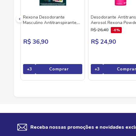
Rexona Desodorante
Desodorante Antitrans
Masculino Antitranspirante,
Aerosol Rexona Powde
Impacto e Invisible Antibac, 2
250 ml
R$
26
,
40
6%
Aerossóis 150ml, com
Figurinhas Copa do Mundo da
R$ 36,90
R$ 24,90
FIFA de 2026TM
+
3
Comprar
+
3
Compra
Receba nossas promoções e novidades excl