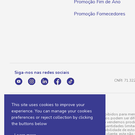
Promoção Fim de Ano
Promoção Fornecedores
Siga-nos nas redes sociais
CNPJ: 71.32
This site uses cookies to improve your
experience. You can manage your cookies
A venda e o consumo de bebidas alcoólicas são proibidos para meno
preferences or reject collection by clicking
válidas para a loja eletrônica, sendo que seus preços podem ser dif
para menos, por conta de produtos variáveis; e não vendemos produ
the buttons below
do pedido. Produtos em promoção possuem quantidades limitadas po
20/03/97). A venda está diretamente ligada à disponibilidade de es
Caso algum produto venha a faltar no pedido do cliente, este não 