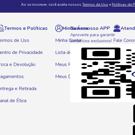
Ao se inscrever, você aceita nossos
Termos de Uso
e
Políticas de 
Termos e Políticas
Minha Área
Baixe nosso APP
Atend
Aproveite para garantir
ermos de Uso
Minha Conta
Fale Cono
benefícios exclusivos!
entro de Privacidade
Lista de Compras
WhatsAp
roca e Devolução
Meus Pedidos
Telef
agamentos
Meus Descontos
0800 01
ntrega e Retirada
E-mai
anal de Ética
atendim