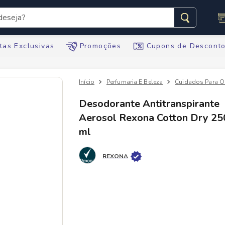
seja?
s buscados
tas Exclusivas
Promoções
Cupons de Descont
Perfumaria E Beleza
Cuidados Para O
Desodorante Antitranspirante
Aerosol Rexona Cotton Dry 25
te
ml
tegral
REXONA
ario
te