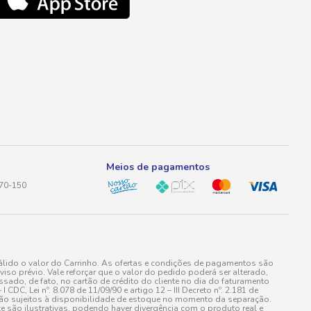
Meios de pagamentos
170-150
lido o valor do Carrinho. As ofertas e condições de pagamentos são
iso prévio. Vale reforçar que o valor do pedido poderá ser alterado,
do, de fato, no cartão de crédito do cliente no dia do faturamento
 Lei nº. 8.078 de 11/09/90 e artigo 12 – III Decreto nº. 2.181 de
stão sujeitos à disponibilidade de estoque no momento da separação.
e são ilustrativas, podendo haver divergência com o produto real e