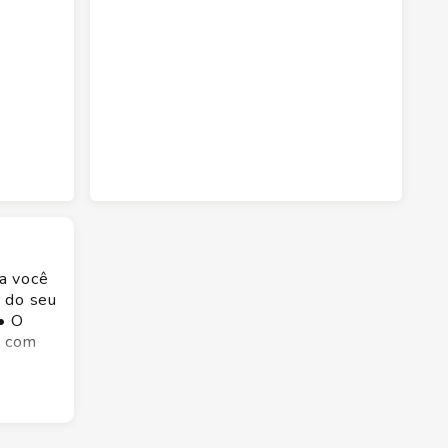
a você
r do seu
• O
e com
a
olvido
po, ele
você