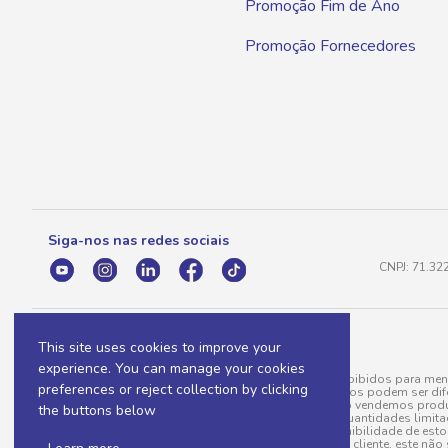
Promoção Fim de Ano
Promoção Fornecedores
Siga-nos nas redes sociais
CNPJ: 71.32
This site uses cookies to improve your
experience. You can manage your cookies
A venda e o consumo de bebidas alcoólicas são proibidos para meno
preferences or reject collection by clicking
válidas para a loja eletrônica, sendo que seus preços podem ser dif
para menos, por conta de produtos variáveis; e não vendemos produ
the buttons below
do pedido. Produtos em promoção possuem quantidades limitadas po
20/03/97). A venda está diretamente ligada à disponibilidade de es
Caso algum produto venha a faltar no pedido do cliente, este não 