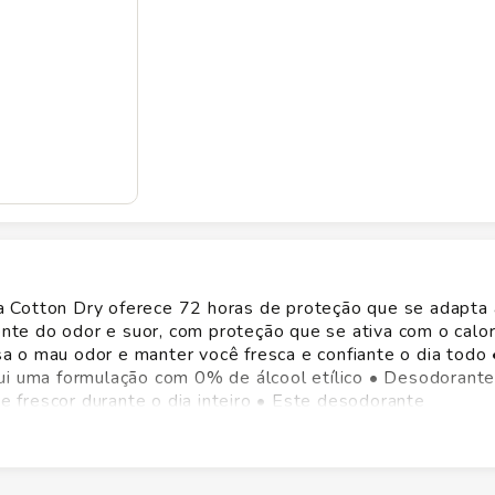
 Cotton Dry oferece 72 horas de proteção que se adapta 
gente do odor e suor, com proteção que se ativa com o calo
 o mau odor e manter você fresca e confiante o dia todo 
sui uma formulação com 0% de álcool etílico • Desodorant
de frescor durante o dia inteiro • Este desodorante
ssui lata em alumínio 100% reciclável e é feito com energi
nte Antitranspirante Aerosol Rexona Cotton Dry, desenv
u odor. Com tecnologia que se ativa com o calor do seu cor
-se ao seu ritmo e às condições da sua pele para manter 