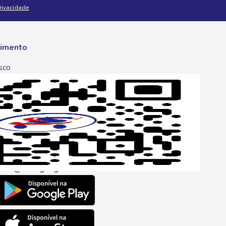
Privacidade
imento
sco
p
one
6 6680
l
ento@savegnago.com.br