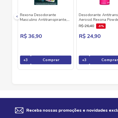
Rexona Desodorante
Desodorante Antitrans
Masculino Antitranspirante,
Aerosol Rexona Powde
Impacto e Invisible Antibac, 2
250 ml
R$
26
,
40
6%
Aerossóis 150ml, com
Figurinhas Copa do Mundo da
R$ 36,90
R$ 24,90
FIFA de 2026TM
+
3
Comprar
+
3
Compra
Receba nossas promoções e novidades excl