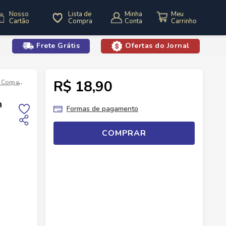
Nosso
Lista de
Minha
Cartão
Compra
Conta
Frete Grátis
Ofertas do Jornal
o
R$ 18,90
 Corpo
Desodorantes
Rexona Antitranspirante Cotton Dry Aerosol 1
n
Formas de pagamento
COMPRAR