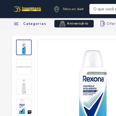
O que você de
Retire em:
Sertãozinho
Termos mai
Aniversário
Categorias
Ofer
1
º
leite
2
º
cafe
3
º
cerveja
4
º
carne
5
º
arroz
6
º
sabone
7
º
oleo
8
º
anivers
9
º
leite in
10
º
chocola