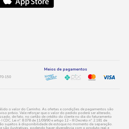
Meios de pagamentos
170-150
lido o valor do Carrinho. As ofertas e condições de pagamentos são
iso prévio. Vale reforçar que o valor do pedido poderá ser alterado,
do, de fato, no cartão de crédito do cliente no dia do faturamento
 Lei nº. 8.078 de 11/09/90 e artigo 12 – III Decreto nº. 2.181 de
stão sujeitos à disponibilidade de estoque no momento da separação.
e são ilustrativas, podendo haver divergência com o produto real e