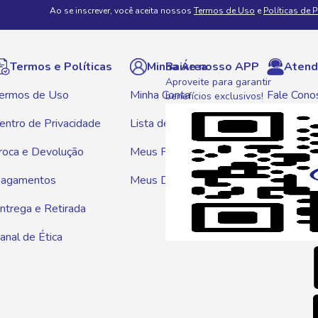
Ao se inscrever, você aceita nossos
Termos de Uso
e
Políticas de 
Termos e Políticas
Minha Área
Baixe nosso APP
Atend
Aproveite para garantir
ermos de Uso
Minha Conta
Fale Cono
benefícios exclusivos!
entro de Privacidade
Lista de Compras
WhatsAp
roca e Devolução
Meus Pedidos
Telef
agamentos
Meus Descontos
0800 01
ntrega e Retirada
E-mai
anal de Ética
atendim