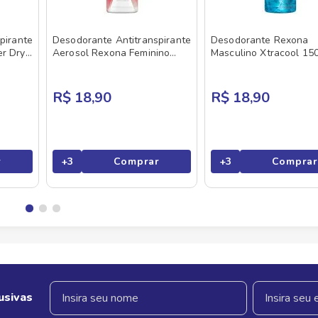
pirante
Desodorante Antitranspirante
Desodorante Rexona
r Dry
Aerosol Rexona Feminino
Masculino Xtracool 15
Frutas 150ml
R$ 18,90
R$ 18,90
r
+
3
Comprar
+
3
Comprar
usivas