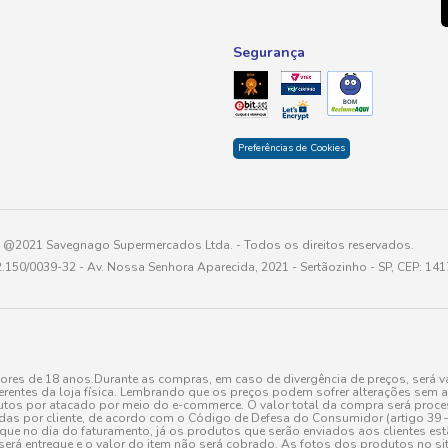
Segurança
Preferências de Cookies
@2021 Savegnago Supermercados Ltda. - Todos os direitos reservados.
2.150/0039-32 - Av. Nossa Senhora Aparecida, 2021 - Sertãozinho - SP, CEP: 14
res de 18 anos.Durante as compras, em caso de divergência de preços, será vá
erentes da loja física. Lembrando que os preços podem sofrer alterações sem av
tos por atacado por meio do e-commerce. O valor total da compra será processa
r cliente, de acordo com o Código de Defesa do Consumidor (artigo 39 – I CDC,
toque no dia do faturamento, já os produtos que serão enviados aos clientes e
será entregue e o valor do item não será cobrado. As fotos dos produtos no sit