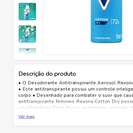
Descrição do produto
• O Desodorante Antitranspirante Aerosol Rexona
• Este antitranspirante possui um controle inteli
corpo • Desenhado para combater o suor que causa
antitranspirante feminino Rexona Cotton Dry pos
uma fragrância floral fresca, garantindo sensação 
antitranspirante não afeta a camada de ozônio, po
Ver mais
elétrica 100% renovável Conheça o novo Desodora
para garantir controle inteligente do suor e do ma
oferece 72 horas de proteção contínua, adaptando