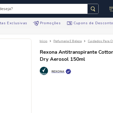
seja?
s buscados
tas Exclusivas
Promoções
Cupons de Descont
Perfumaria E Beleza
Cuidados Para O
Rexona Antitranspirante Cotto
Dry Aerosol 150ml
te
REXONA
ario
tegral
te