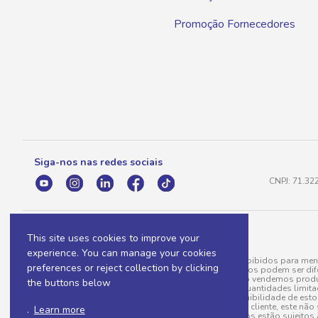
Promoção Fornecedores
Siga-nos nas redes sociais
CNPJ: 71.32
This site uses cookies to improve your
experience. You can manage your cookies
A venda e o consumo de bebidas alcoólicas são proibidos para meno
preferences or reject collection by clicking
válidas para a loja eletrônica, sendo que seus preços podem ser dif
para menos, por conta de produtos variáveis; e não vendemos produ
the buttons below
do pedido. Produtos em promoção possuem quantidades limitadas po
20/03/97). A venda está diretamente ligada à disponibilidade de es
Caso algum produto venha a faltar no pedido do cliente, este não 
.
Learn more
todos os pedidos estão sujeitos 