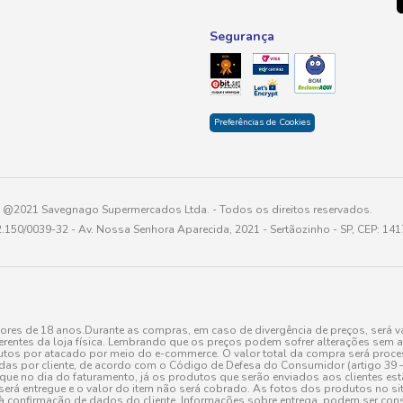
Segurança
Preferências de Cookies
@2021 Savegnago Supermercados Ltda. - Todos os direitos reservados.
2.150/0039-32 - Av. Nossa Senhora Aparecida, 2021 - Sertãozinho - SP, CEP: 14
res de 18 anos.Durante as compras, em caso de divergência de preços, será vá
erentes da loja física. Lembrando que os preços podem sofrer alterações sem av
tos por atacado por meio do e-commerce. O valor total da compra será processa
r cliente, de acordo com o Código de Defesa do Consumidor (artigo 39 – I CDC,
toque no dia do faturamento, já os produtos que serão enviados aos clientes e
será entregue e o valor do item não será cobrado. As fotos dos produtos no sit
à confirmação de dados do cliente. Informações sobre entrega, podem ser cons