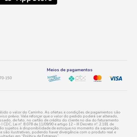
Meios de pagamentos
170-150
lido o valor do Carrinho. As ofertas e condições de pagamentos são
iso prévio. Vale reforçar que o valor do pedido poderá ser alterado,
do, de fato, no cartão de crédito do cliente no dia do faturamento
 Lei nº. 8.078 de 11/09/90 e artigo 12 – III Decreto nº. 2.181 de
stão sujeitos à disponibilidade de estoque no momento da separação.
e são ilustrativas, podendo haver divergência com o produto real e
ultadas em “Política de Entregas”