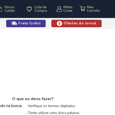
Nosso
Lista de
Minha
Cartão
Compra
Conta
Frete Grátis
Ofertas do Jornal
o
O que eu devo fazer?
zado na busca.
Verifique os termos digitados.
Tente utilizar uma única palavra.