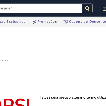
seja?
s buscados
tas Exclusivas
Promoções
Cupons de Descont
te
tegral
ario
te
Talvez seja preciso alterar o termo utili