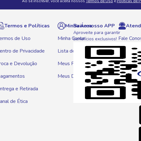
Ao se inscrever, você aceita nossos
Termos de Uso
e
Políticas de 
Termos e Políticas
Minha Área
Baixe nosso APP
Atend
Aproveite para garantir
ermos de Uso
Minha Conta
Fale Cono
benefícios exclusivos!
entro de Privacidade
Lista de Compras
WhatsAp
roca e Devolução
Meus Pedidos
Telef
agamentos
Meus Descontos
0800 01
ntrega e Retirada
E-mai
anal de Ética
atendim