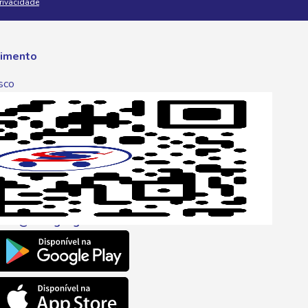
Privacidade
imento
sco
p
one
6 6680
l
ento@savegnago.com.br