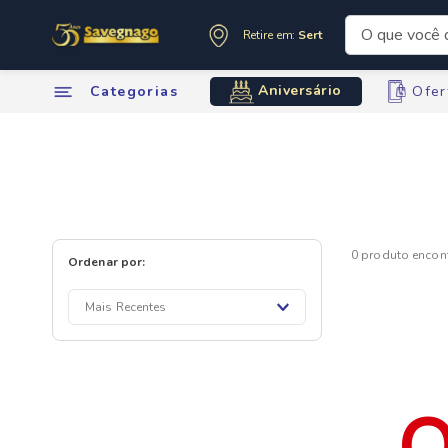
O que você de
Retire em:
Sertãozinho
Termos mai
Aniversário
Categorias
Ofer
1
º
leite
2
º
cafe
3
º
cerveja
4
º
carne
5
º
arroz
6
º
sabone
0
produto
7
º
oleo
8
º
leite in
Mais Recentes
9
º
anivers
10
º
chocola