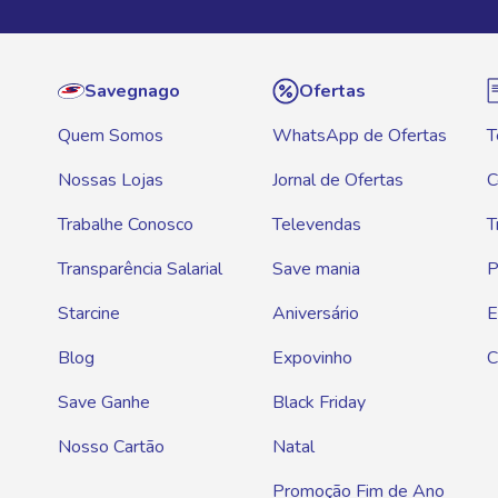
Savegnago
Ofertas
Quem Somos
WhatsApp de Ofertas
T
Nossas Lojas
Jornal de Ofertas
C
Trabalhe Conosco
Televendas
T
Transparência Salarial
Save mania
P
Starcine
Aniversário
E
Blog
Expovinho
C
Save Ganhe
Black Friday
Nosso Cartão
Natal
Promoção Fim de Ano