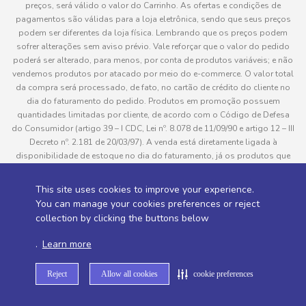
preços, será válido o valor do Carrinho. As ofertas e condições de
pagamentos são válidas para a loja eletrônica, sendo que seus preços
podem ser diferentes da loja física. Lembrando que os preços podem
sofrer alterações sem aviso prévio. Vale reforçar que o valor do pedido
poderá ser alterado, para menos, por conta de produtos variáveis; e não
vendemos produtos por atacado por meio do e-commerce. O valor total
da compra será processado, de fato, no cartão de crédito do cliente no
dia do faturamento do pedido. Produtos em promoção possuem
quantidades limitadas por cliente, de acordo com o Código de Defesa
do Consumidor (artigo 39 – I CDC, Lei nº. 8.078 de 11/09/90 e artigo 12 – III
Decreto nº. 2.181 de 20/03/97). A venda está diretamente ligada à
disponibilidade de estoque no dia do faturamento, já os produtos que
serão enviados aos clientes estão sujeitos à disponibilidade de estoque
no momento da separação. Caso algum produto venha a faltar no
This site uses cookies to improve your experience.
pedido do cliente, este não será entregue e o valor do item não será
You can manage your cookies preferences or reject
cobrado. As fotos dos produtos no site são ilustrativas, podendo haver
collection by clicking the buttons below
divergência com o produto real e todos os pedidos estão sujeitos à
confirmação de dados do cliente. Informações sobre entrega, podem ser
.
Learn more
consultadas em “Política de Entregas”
Reject
Allow all cookies
cookie preferences
Desenvolvido por