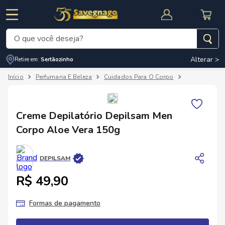
O que você deseja?
Alterar >
Retire em:
Sertãozinho
Termos mais buscados
Perfumaria E Beleza
Cuidados Para O Corpo
Barbear E Dep
1
º
leite
2
º
cafe
RNAL
CUPOM DE DESCONTO
Creme Depilatório Depilsam Men
3
º
cerveja
Corpo Aloe Vera 150g
4
º
carne
5
º
arroz
DEPILSAM
R$ 49,90
Formas de pagamento