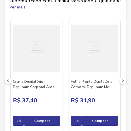
supermercado com a maior variedade e qualidade
do Brasil!
Ver mais
No Savegnago, você encontra uma ampla seleção
de produtos
DEPILSAM
, confira abaixo:
Creme Depilatório
Folha Pronta Depilatória
Depilsam Corporal Aloe
Corporal Depilsam Mel
Vera 100g
Com 10 Pares
R$ 37,40
R$ 31,90
+
3
Comprar
+
3
Comprar