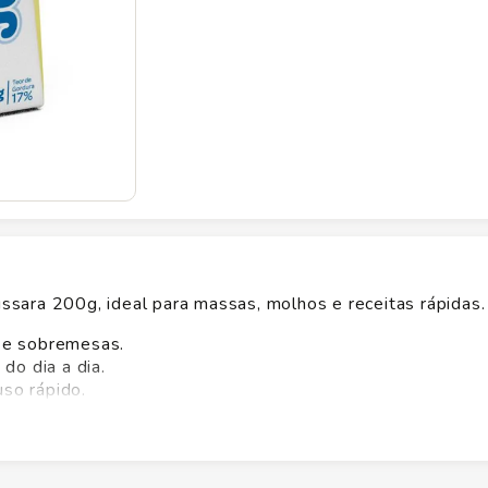
ssara 200g, ideal para massas, molhos e receitas rápidas.
 e sobremesas.
do dia a dia.
so rápido.
 eleva o sabor de qualquer prato. A qualidade da
Jussara
a cozinha. Compre já no Savegnago e tenha praticidade para