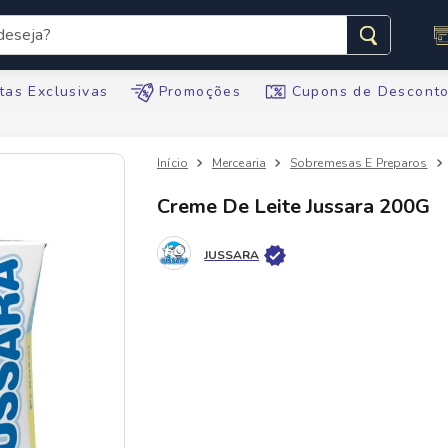
seja?
s buscados
tas Exclusivas
Promoções
Cupons de Descont
Mercearia
Sobremesas E Preparos
Creme De Leite Jussara 200G
te
JUSSARA
tegral
ario
te