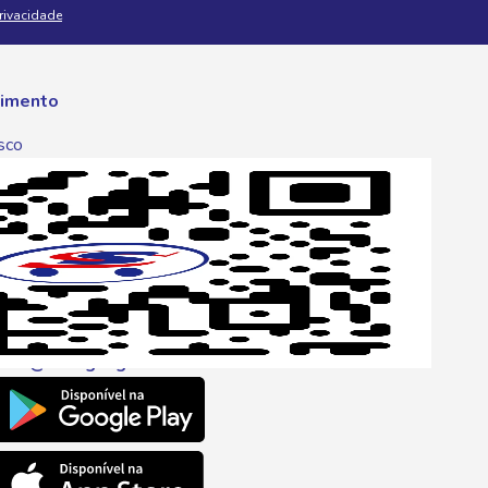
Privacidade
imento
sco
p
one
6 6680
l
ento@savegnago.com.br