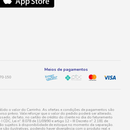
Meios de pagamentos
170-150
lido o valor do Carrinho. As ofertas e condições de pagamentos são
iso prévio. Vale reforçar que o valor do pedido poderá ser alterado,
do, de fato, no cartão de crédito do cliente no dia do faturamento
 Lei nº. 8.078 de 11/09/90 e artigo 12 – III Decreto nº. 2.181 de
stão sujeitos à disponibilidade de estoque no momento da separação.
e são ilustrativas, podendo haver divergência com o produto real e