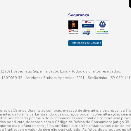
Segurança
Preferências de Cookies
@2021 Savegnago Supermercados Ltda. - Todos os direitos reservados.
2.150/0039-32 - Av. Nossa Senhora Aparecida, 2021 - Sertãozinho - SP, CEP: 14
res de 18 anos.Durante as compras, em caso de divergência de preços, será vá
erentes da loja física. Lembrando que os preços podem sofrer alterações sem av
tos por atacado por meio do e-commerce. O valor total da compra será processa
r cliente, de acordo com o Código de Defesa do Consumidor (artigo 39 – I CDC,
toque no dia do faturamento, já os produtos que serão enviados aos clientes e
será entregue e o valor do item não será cobrado. As fotos dos produtos no sit