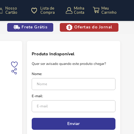
Nosso
Lista de
Minha
Cartão
Compra
Conta
Frete Grátis
Ofertas do Jornal
o
Creme De Leite
Creme De Leite Jussara 200G
Enviar