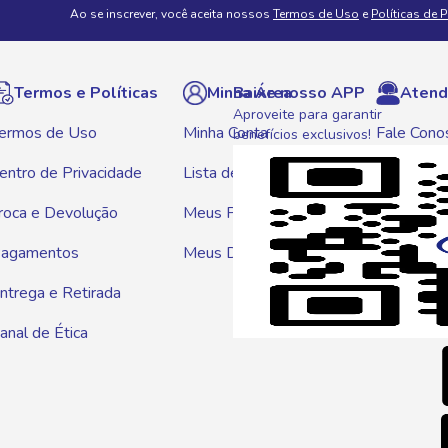
Ao se inscrever, você aceita nossos
Termos de Uso
e
Políticas de 
Termos e Políticas
Minha Área
Baixe nosso APP
Atend
Aproveite para garantir
ermos de Uso
Minha Conta
Fale Cono
benefícios exclusivos!
entro de Privacidade
Lista de Compras
WhatsAp
roca e Devolução
Meus Pedidos
Telef
agamentos
Meus Descontos
0800 01
ntrega e Retirada
E-mai
anal de Ética
atendim