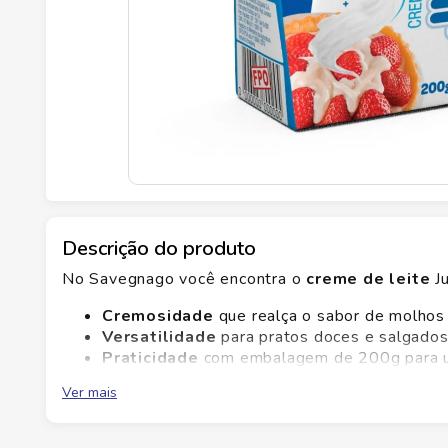
Descrição do produto
No Savegnago você encontra o
creme de leite
Ju
Cremosidade
que realça o sabor de molhos
Versatilidade
para pratos doces e salgados 
Praticidade
com embalagem de 200g para u
Qualidade
confiável da marca Jussara.
Ver mais
Experimente hoje e sinta a cremosidade suave que
resultados consistentes, facilitando o dia a dia n