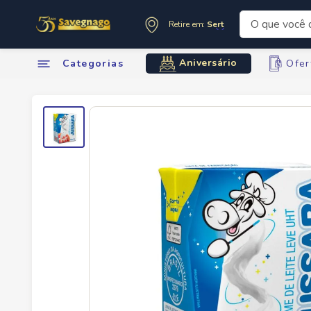
O que você de
Retire em:
Sertãozinho
Termos mai
Aniversário
Categorias
Ofer
1
º
leite
2
º
cafe
3
º
cerveja
4
º
carne
5
º
arroz
6
º
sabone
7
º
oleo
8
º
leite in
9
º
anivers
10
º
chocola