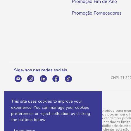
Promoção Fim de Ano
Promoção Fornecedores
Siga-nos nas redes sociais
CNPJ: 71.32
This site uses cookies to improve your
experience. You can manage your cookies
A venda e o consumo de bebidas alcoólicas são proibidos para meno
preferences or reject collection by clicking
válidas para a loja eletrônica, sendo que seus preços podem ser dif
para menos, por conta de produtos variáveis; e não vendemos produ
the buttons below
do pedido. Produtos em promoção possuem quantidades limitadas po
20/03/97). A venda está diretamente ligada à disponibilidade de es
Caso algum produto venha a faltar no pedido do cliente, este não 
.
Learn more