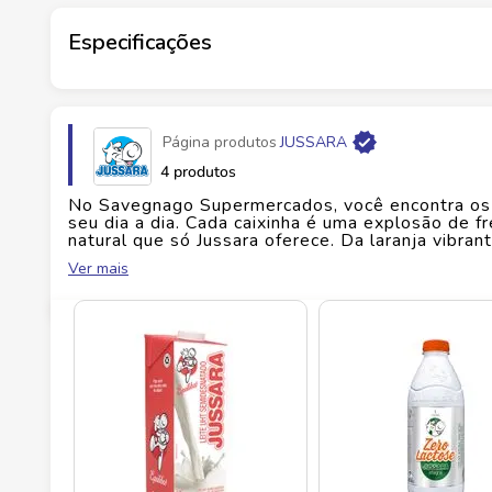
massas, molhos e sobremesas. Alérgenos: leite. V
Especificações
Marca
JUSSARA
Página produtos
JUSSARA
Fabricante
USINA DE LATICINIOS JUSSARA
4 produtos
No Savegnago Supermercados, você encontra os s
EAN
7896283800245
seu dia a dia. Cada caixinha é uma explosão de f
natural que só Jussara oferece. Da laranja vibran
da qualidade. Perfeitos para o lanche das crian
Ver mais
Id do produto
10716
casa. O Savegnago selecionou com cuidado esses 
se torna um prazer. E no Savegnago Supermercado
sempre abastecida com o melhor dos sucos. Dis
se encontram para refrescar sua vida.