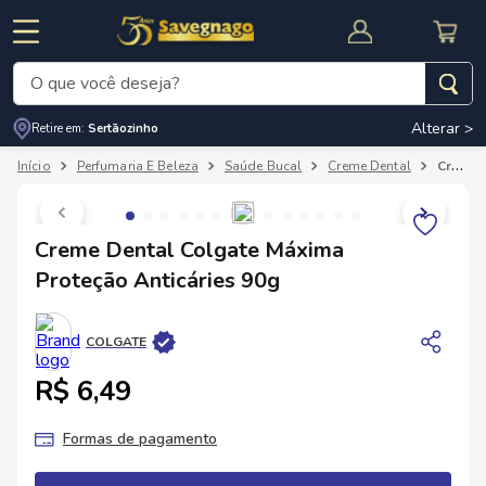
O que você deseja?
Alterar >
Retire em:
Sertãozinho
Termos mais buscados
Perfumaria E Beleza
Saúde Bucal
Creme Dental
Creme Dental Colgate Máxima Proteção Anticáries 90g
1
º
leite
2
º
cafe
RNAL
CUPOM DE DESCONTO
Creme Dental Colgate Máxima
3
º
cerveja
Proteção Anticáries 90g
4
º
carne
5
º
arroz
COLGATE
R$ 6,49
Formas de pagamento