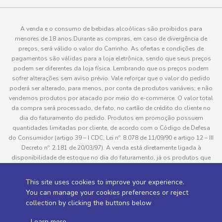
A venda e o consumo de bebidas alcoólicas são proibidos para
menores de 18 anos.Durante as compras, em caso de divergência de
preços, será válido o valor do Carrinho. As ofertas e condições de
pagamentos são válidas para a loja eletrônica, sendo que seus preços
podem ser diferentes da loja física. Lembrando que os preços podem
sofrer alterações sem aviso prévio. Vale reforçar que o valor do pedido
poderá ser alterado, para menos, por conta de produtos variáveis; e não
vendemos produtos por atacado por meio do e-commerce. O valor total
da compra será processado, de fato, no cartão de crédito do cliente no
dia do faturamento do pedido. Produtos em promoção possuem
quantidades limitadas por cliente, de acordo com o Código de Defesa
do Consumidor (artigo 39 – I CDC, Lei nº. 8.078 de 11/09/90 e artigo 12 – III
Decreto nº. 2.181 de 20/03/97). A venda está diretamente ligada à
disponibilidade de estoque no dia do faturamento, já os produtos que
serão enviados aos clientes estão sujeitos à disponibilidade de estoque
no momento da separação. Caso algum produto venha a faltar no
This site uses cookies to improve your experience.
pedido do cliente, este não será entregue e o valor do item não será
You can manage your cookies preferences or reject
cobrado. As fotos dos produtos no site são ilustrativas, podendo haver
collection by clicking the buttons below
divergência com o produto real e todos os pedidos estão sujeitos à
confirmação de dados do cliente. Informações sobre entrega, podem ser
.
Learn more