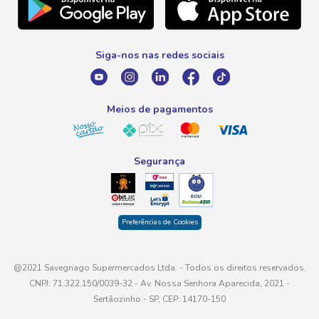
Telefone
Promoção Fim de Ano
0800 016 6680
Promoção Fornecedores
Siga-nos nas redes sociais
E-mail
atendimento@savegnago.com.br
Meios de pagamentos
Segurança
Preferências de Cookies
@2021 Savegnago Supermercados Ltda. - Todos os direitos reservados.
CNPJ: 71.322.150/0039-32 - Av. Nossa Senhora Aparecida, 2021 -
Sertãozinho - SP, CEP: 14170-150