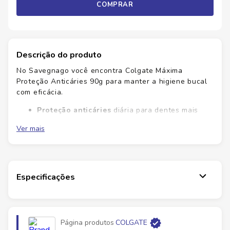
COMPRAR
Descrição do produto
No Savegnago você encontra Colgate Máxima
Proteção Anticáries 90g para manter a higiene bucal
com eficácia.
Proteção anticáries
diária para dentes mais
fortes.
Ver mais
Hálito fresco
que dura o dia todo.
Redução de placa
bacteriana para gengivas
Saudáveis.
Sabor suave
e agradável que incentiva o uso
diário.
Especificações
O Colgate Máxima Proteção Anticáries oferece
cuidado diário para dentes mais fortes e gengivas
saudáveis. Sua fórmula protege contra cáries,
Página produtos
COLGATE
mantendo hálito fresco ao longo do dia. No