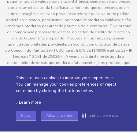
pagamentos são válidas para a loja eletrônica, sendo que seus preços
podem ser diferentes da loja física. Lembrando que os preços podem
sofrer alterações sem aviso prévio. Vale reforçar que o valor do pedido
poderá ser alterado, para menos, por conta de produtos variáveis; e não
vendemos produtos por atacado por meio do e-commerce. O valor total
da compra será processado, de fato, no cartão de crédito do cliente no
dia do faturamento do pedido. Produtos em promoção possuem
quantidades limitadas por cliente, de acordo com o Código de Defesa
do Consumidor (artigo 39 – I CDC, Lei nº. 8.078 de 11/09/90 e artigo 12 – III
Decreto nº. 2.181 de 20/03/97). A venda está diretamente ligada à
disponibilidade de estoque no dia do faturamento, já os produtos que
serão enviados aos clientes estão sujeitos à disponibilidade de estoque
no momento da separação. Caso algum produto venha a faltar no
This site uses cookies to improve your experience.
pedido do cliente, este não será entregue e o valor do item não será
You can manage your cookies preferences or reject
cobrado. As fotos dos produtos no site são ilustrativas, podendo haver
collection by clicking the buttons below
divergência com o produto real e todos os pedidos estão sujeitos à
confirmação de dados do cliente. Informações sobre entrega, podem ser
.
Learn more
consultadas em “Política de Entregas”
Reject
Allow all cookies
cookie preferences
Desenvolvido por