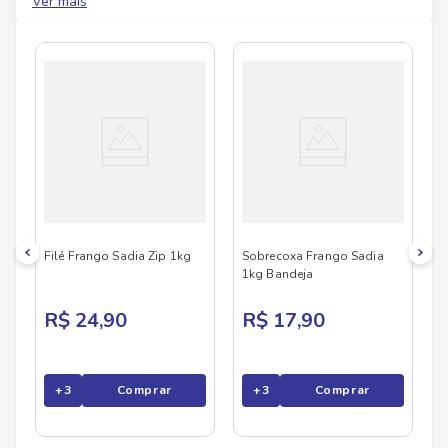
Ver mais
Sadia facilita a rotina e garante refeições
deliciosas para todos os momentos — do almoço
em família ao lanche rápido entre compromissos.
Seja com seus clássicos empanados crocantes,
lasanhas cremosas, pizzas saborosas ou cortes
de carnes nobres, Sadia entrega versatilidade,
nutrição e aquele tempero que conquista todos
os paladares. Com ingredientes selecionados e
rigor no processo de produção, a marca se
mantém como referência de confiança há décadas
nos lares brasileiros. Sadia é para quem valoriza
sabor, qualidade e praticidade em cada refeição.
Disponível no Savegnago Supermercados em
versões que facilitam seu dia com excelência e
muito mais sabor.
Filé Frango Sadia Zip 1kg
Sobrecoxa Frango Sadia
1kg Bandeja
R$ 24,90
R$ 17,90
+
3
Comprar
+
3
Comprar