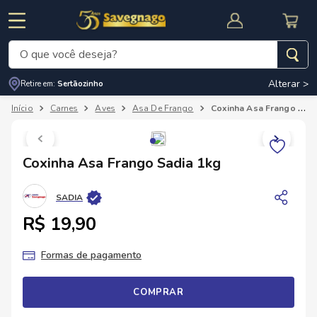
O que você deseja?
Alterar >
Retire em:
Sertãozinho
Termos mais buscados
Carnes
Aves
Asa De Frango
Coxinha Asa Frango Sadia 1kg
1
º
leite
2
º
cafe
RNAL
CUPOM DE DESCONTO
Coxinha Asa Frango Sadia 1kg
3
º
cerveja
4
º
carne
SADIA
5
º
arroz
R$ 19,90
Formas de pagamento
COMPRAR