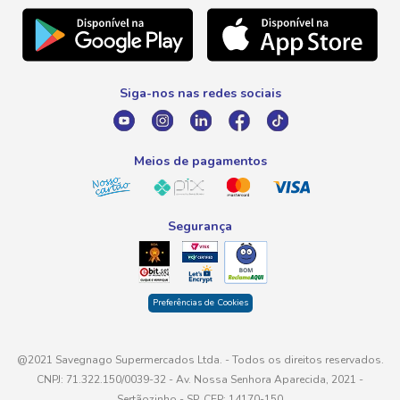
Natal
Telefone
Promoção Fim de Ano
0800 016 6680
Promoção Fornecedores
Siga-nos nas redes sociais
E-mail
atendimento@savegnago.com.br
Meios de pagamentos
Segurança
Preferências de Cookies
@2021 Savegnago Supermercados Ltda. - Todos os direitos reservados.
CNPJ: 71.322.150/0039-32 - Av. Nossa Senhora Aparecida, 2021 -
Sertãozinho - SP, CEP: 14170-150