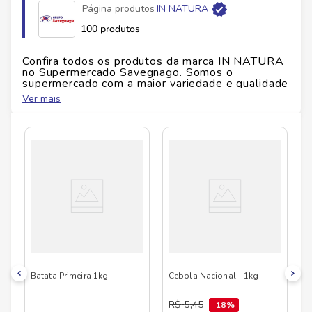
Página produtos
IN NATURA
Fabricante
FRIG RAJA
100 produtos
EAN
0
Confira todos os produtos da marca
IN NATURA
no Supermercado Savegnago. Somos o
supermercado com a maior variedade e qualidade
Id do produto
6884
do Brasil!
Ver mais
No Savegnago, você encontra uma ampla seleção
de produtos
IN NATURA
, confira abaixo:
Altura
1
cm
Largura
1
cm
Comprimento
1
cm
Peso
1
kg
Batata Primeira 1kg
Cebola Nacional - 1kg
R$
5
,
45
18%