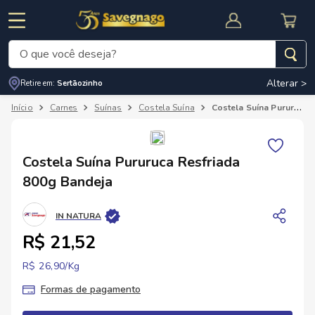
O que você deseja?
Alterar >
Retire em:
Sertãozinho
Termos mais buscados
Carnes
Suínas
Costela Suína
Costela Suína Pururuca Resfriada 800g Bandeja
1
º
leite
2
º
cafe
RNAL
CUPOM DE DESCONTO
Costela Suína Pururuca Resfriada
3
º
cerveja
800g Bandeja
4
º
carne
IN NATURA
5
º
arroz
R$ 21,52
R$ 26,90/
Kg
Formas de pagamento