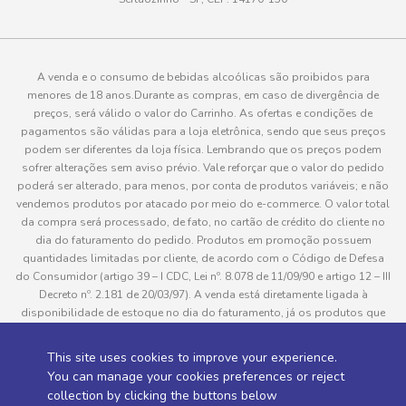
A venda e o consumo de bebidas alcoólicas são proibidos para
menores de 18 anos.Durante as compras, em caso de divergência de
preços, será válido o valor do Carrinho. As ofertas e condições de
pagamentos são válidas para a loja eletrônica, sendo que seus preços
podem ser diferentes da loja física. Lembrando que os preços podem
sofrer alterações sem aviso prévio. Vale reforçar que o valor do pedido
poderá ser alterado, para menos, por conta de produtos variáveis; e não
vendemos produtos por atacado por meio do e-commerce. O valor total
da compra será processado, de fato, no cartão de crédito do cliente no
dia do faturamento do pedido. Produtos em promoção possuem
quantidades limitadas por cliente, de acordo com o Código de Defesa
do Consumidor (artigo 39 – I CDC, Lei nº. 8.078 de 11/09/90 e artigo 12 – III
Decreto nº. 2.181 de 20/03/97). A venda está diretamente ligada à
disponibilidade de estoque no dia do faturamento, já os produtos que
serão enviados aos clientes estão sujeitos à disponibilidade de estoque
no momento da separação. Caso algum produto venha a faltar no
This site uses cookies to improve your experience.
pedido do cliente, este não será entregue e o valor do item não será
You can manage your cookies preferences or reject
cobrado. As fotos dos produtos no site são ilustrativas, podendo haver
collection by clicking the buttons below
divergência com o produto real e todos os pedidos estão sujeitos à