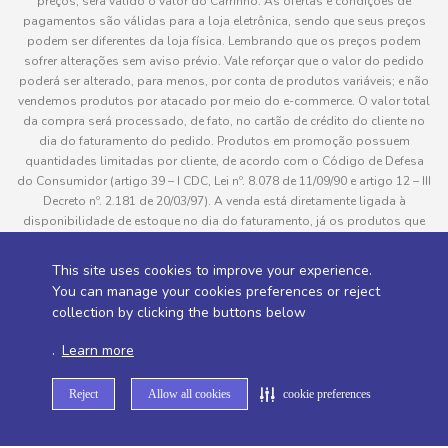
preços, será válido o valor do Carrinho. As ofertas e condições de
pagamentos são válidas para a loja eletrônica, sendo que seus preços
podem ser diferentes da loja física. Lembrando que os preços podem
sofrer alterações sem aviso prévio. Vale reforçar que o valor do pedido
poderá ser alterado, para menos, por conta de produtos variáveis; e não
vendemos produtos por atacado por meio do e-commerce. O valor total
da compra será processado, de fato, no cartão de crédito do cliente no
dia do faturamento do pedido. Produtos em promoção possuem
quantidades limitadas por cliente, de acordo com o Código de Defesa
do Consumidor (artigo 39 – I CDC, Lei nº. 8.078 de 11/09/90 e artigo 12 – III
Decreto nº. 2.181 de 20/03/97). A venda está diretamente ligada à
disponibilidade de estoque no dia do faturamento, já os produtos que
serão enviados aos clientes estão sujeitos à disponibilidade de estoque
no momento da separação. Caso algum produto venha a faltar no
This site uses cookies to improve your experience.
pedido do cliente, este não será entregue e o valor do item não será
You can manage your cookies preferences or reject
cobrado. As fotos dos produtos no site são ilustrativas, podendo haver
collection by clicking the buttons below
divergência com o produto real e todos os pedidos estão sujeitos à
confirmação de dados do cliente. Informações sobre entrega, podem ser
.
Learn more
consultadas em “Política de Entregas”
Reject
Allow all cookies
cookie preferences
Desenvolvido por