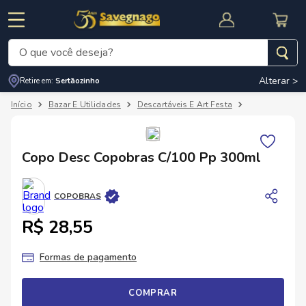
O que você deseja?
Alterar >
Retire em:
Sertãozinho
Termos mais buscados
Bazar E Utilidades
Descartáveis E Art Festa
Copo, Prato E 
1
º
leite
2
º
cafe
RNAL
CUPOM DE DESCONTO
Copo Desc Copobras C/100 Pp 300ml
3
º
cerveja
4
º
carne
COPOBRAS
5
º
arroz
R$ 28,55
Formas de pagamento
COMPRAR