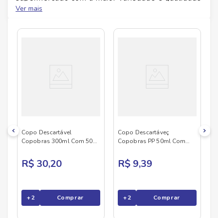
do Brasil!
Ver mais
No Savegnago, você encontra uma ampla seleção
de produtos
COPOBRAS
, confira abaixo:
Copo Descartável
Copo Descartáveç
Copobras 300ml Com 50
Copobras PP 50ml Com
Unidades
100 unidades
R$ 30,20
R$ 9,39
+
2
Comprar
+
2
Comprar