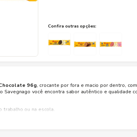
 Chocolate 96g
, crocante por fora e macio por dentro, co
No Savegnago você encontra sabor autêntico e qualidade co
o trabalho ou na escola.
 a família, sem perder a leveza.
r a cada mordida, mantendo a frescura.
 suco ou chá em diferentes momentos.