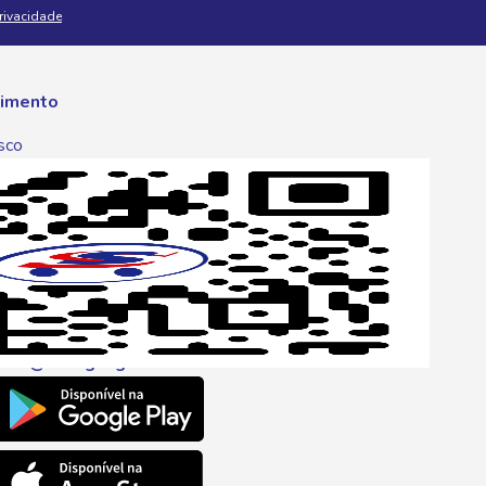
Privacidade
imento
sco
p
one
6 6680
l
ento@savegnago.com.br