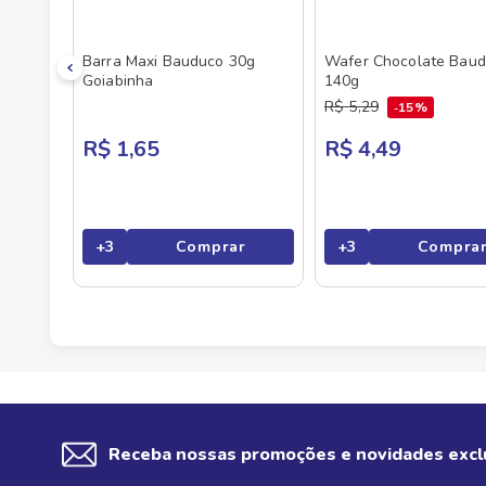
Barra Maxi Bauduco 30g
Wafer Chocolate Bau
Goiabinha
140g
R$
5
,
29
15%
R$ 1,65
R$ 4,49
+
3
Comprar
+
3
Compra
Receba nossas promoções e novidades excl