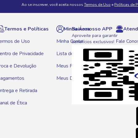
Ao se inscrever, você aceita nossos
Termos de Uso
e
Políticas de 
Termos e Políticas
Minha Área
Baixe nosso APP
Atend
Aproveite para garantir
ermos de Uso
Minha Conta
Fale Cono
benefícios exclusivos!
entro de Privacidade
Lista de Compras
WhatsAp
roca e Devolução
Meus Pedidos
Telef
agamentos
Meus Descontos
0800 01
ntrega e Retirada
E-mai
anal de Ética
atendim