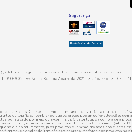
Segurança
Preferências de Cookies
@2021 Savegnago Supermercados Ltda. - Todos os direitos reservados.
2.150/0039-32 - Av. Nossa Senhora Aparecida, 2021 - Sertãozinho - SP, CEP: 14
res de 18 anos.Durante as compras, em caso de divergência de preços, será vá
erentes da loja física. Lembrando que os preços podem sofrer alterações sem av
tos por atacado por meio do e-commerce. O valor total da compra será processa
r cliente, de acordo com o Código de Defesa do Consumidor (artigo 39 – I CDC,
toque no dia do faturamento, já os produtos que serão enviados aos clientes e
será entregue e o valor do item não será cobrado. As fotos dos produtos no sit