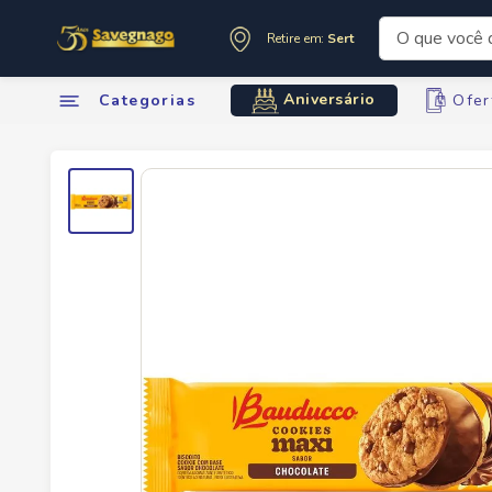
O que você de
Retire em:
Sertãozinho
Termos mai
Aniversário
Categorias
Ofer
1
º
leite
2
º
cafe
3
º
cerveja
4
º
carne
5
º
arroz
6
º
sabone
7
º
oleo
8
º
anivers
9
º
leite in
10
º
chocola