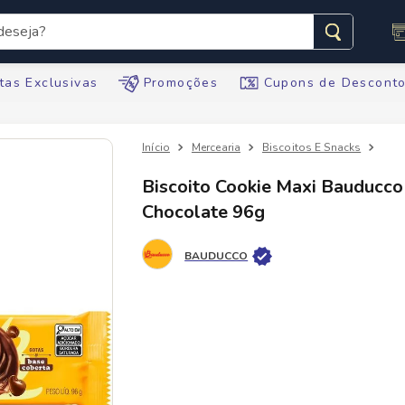
seja?
s buscados
tas Exclusivas
Promoções
Cupons de Descont
Mercearia
Biscoitos E Snacks
Bis
Biscoito Cookie Maxi Bauducco
Chocolate 96g
te
BAUDUCCO
ario
tegral
te