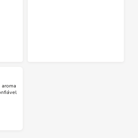
m aroma
nfiável