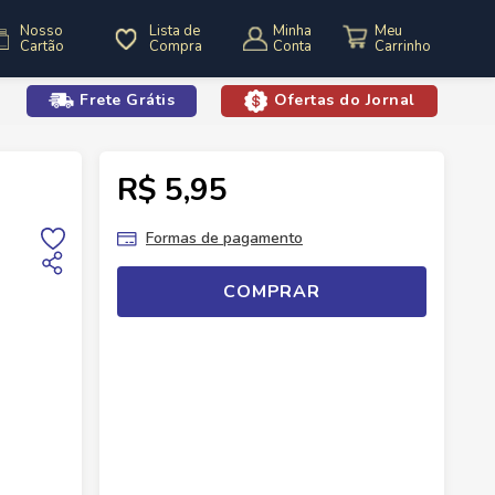
Nosso
Lista de
Minha
Cartão
Compra
Conta
Frete Grátis
Ofertas do Jornal
o
R$ 5,95
coitos Doces
Biscoito Cookie Maxi Bauducco Chocolate 96g
Formas de pagamento
COMPRAR