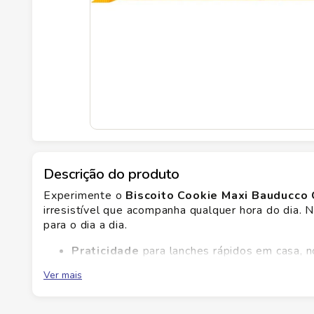
Descrição do produto
Experimente o
Biscoito Cookie Maxi Bauducco
irresistível que acompanha qualquer hora do dia. 
para o dia a dia.
Praticidade
para lanches rápidos em casa, n
Sabor
intenso de chocolate que encanta toda
Ver mais
Crocância
envolvente que desperta o palada
Versatilidade
para acompanhar café, leite,