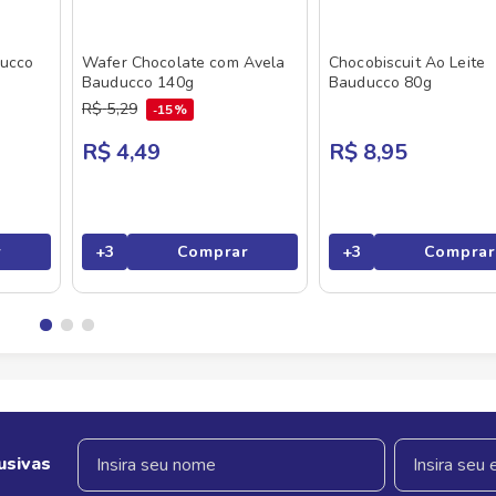
ducco
Wafer Chocolate com Avela
Chocobiscuit Ao Leite
Bauducco 140g
Bauducco 80g
R$
5
,
29
15%
R$ 4,49
R$ 8,95
r
+
3
Comprar
+
3
Comprar
usivas