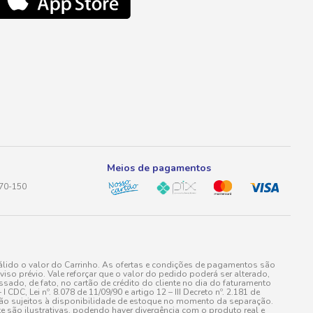
Meios de pagamentos
170-150
lido o valor do Carrinho. As ofertas e condições de pagamentos são
iso prévio. Vale reforçar que o valor do pedido poderá ser alterado,
do, de fato, no cartão de crédito do cliente no dia do faturamento
 Lei nº. 8.078 de 11/09/90 e artigo 12 – III Decreto nº. 2.181 de
stão sujeitos à disponibilidade de estoque no momento da separação.
e são ilustrativas, podendo haver divergência com o produto real e