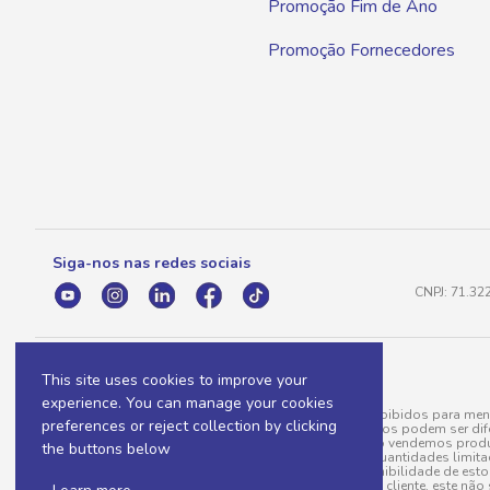
Promoção Fim de Ano
Promoção Fornecedores
Siga-nos nas redes sociais
CNPJ: 71.32
This site uses cookies to improve your
experience. You can manage your cookies
A venda e o consumo de bebidas alcoólicas são proibidos para meno
preferences or reject collection by clicking
válidas para a loja eletrônica, sendo que seus preços podem ser dif
para menos, por conta de produtos variáveis; e não vendemos produ
the buttons below
do pedido. Produtos em promoção possuem quantidades limitadas po
20/03/97). A venda está diretamente ligada à disponibilidade de es
Caso algum produto venha a faltar no pedido do cliente, este não 