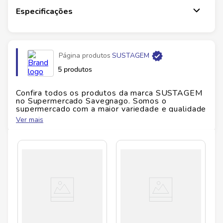
Especificações
Página produtos
SUSTAGEM
5 produtos
Confira todos os produtos da marca
SUSTAGEM
no Supermercado Savegnago. Somos o
supermercado com a maior variedade e qualidade
do Brasil!
Ver mais
No Savegnago, você encontra uma ampla seleção
de produtos
SUSTAGEM
, confira abaixo: