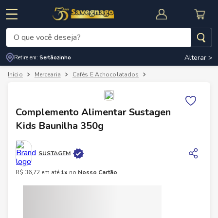
O que você deseja?
Alterar >
Retire em:
Sertãozinho
Termos mais buscados
Mercearia
Cafés E Achocolatados
Complementos Aliment
1
º
leite
2
º
cafe
RNAL
CUPOM DE DESCONTO
Complemento Alimentar Sustagen
3
º
cerveja
Kids Baunilha 350g
4
º
carne
5
º
arroz
SUSTAGEM
R$
36
,
72
em até
1
x
no
Nosso Cartão