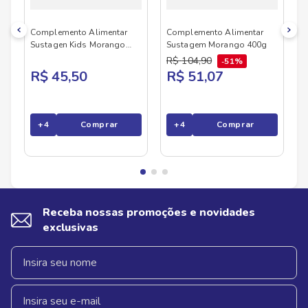
Complemento Alimentar
Complemento Alimentar
Sustagen Kids Morango
Sustagem Morango 400g
350g
R$
104
,
90
51%
R$ 45,50
R$ 51,07
+
4
Comprar
+
4
Comprar
Receba nossas promoções e novidades
exclusivas