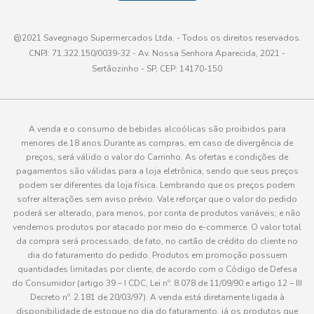
@2021 Savegnago Supermercados Ltda. - Todos os direitos reservados.
CNPJ: 71.322.150/0039-32 - Av. Nossa Senhora Aparecida, 2021 -
Sertãozinho - SP, CEP: 14170-150
A venda e o consumo de bebidas alcoólicas são proibidos para
menores de 18 anos.Durante as compras, em caso de divergência de
preços, será válido o valor do Carrinho. As ofertas e condições de
pagamentos são válidas para a loja eletrônica, sendo que seus preços
podem ser diferentes da loja física. Lembrando que os preços podem
sofrer alterações sem aviso prévio. Vale reforçar que o valor do pedido
poderá ser alterado, para menos, por conta de produtos variáveis; e não
vendemos produtos por atacado por meio do e-commerce. O valor total
da compra será processado, de fato, no cartão de crédito do cliente no
dia do faturamento do pedido. Produtos em promoção possuem
quantidades limitadas por cliente, de acordo com o Código de Defesa
do Consumidor (artigo 39 – I CDC, Lei nº. 8.078 de 11/09/90 e artigo 12 – III
Decreto nº. 2.181 de 20/03/97). A venda está diretamente ligada à
disponibilidade de estoque no dia do faturamento, já os produtos que